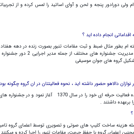
م ولی دورادور پنجه و لحن و آوای اساتید را لمس کرده و از تجربیات
قداماتی انجام داده اید ؟
اشته ام بطور مثال ضبط و ثبت مقامات تنبور بصورت زنده در دهه هفتا
مدیریت جشنواره های مختلف از جمله مدیر اجرایی
2
دور جشنواره 
تشکیل گروه های جوان موسیقی
نوازان دالاهو حضور داشته اید ، نحوه فعالیتتان در ان گروه چگونه بو
نده فعالیت حرفه ای خود را در سال
1370
آغاز نمود و در جشنواره ها
ا برعهده داشتند
.
؟
از جمله هزینه ساخت کلیپ های صوتی و تصویری توسط اعضای گروه تام
مچنین اعضای گروه با حفظ حرمت، مقامات تنبور را اجرا کرده و میکنند 