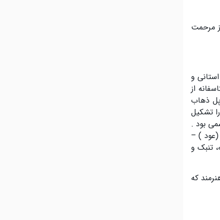
از مرحمت
استانی و
سفانه از
رپل ذهاب
را تشکیل
سمی بود
.
(
عود
)
–
 تنبک و
نرمند که