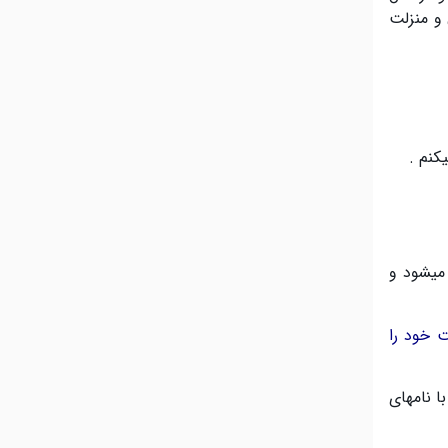
و منزلت
یکنم
.
 میشود و
ت خود را
ا نامهای