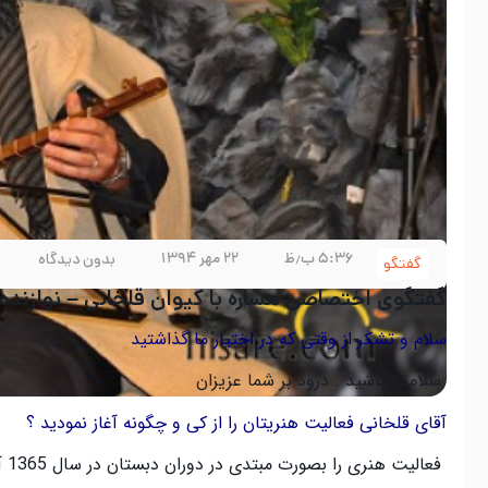
۵:۳۶ ب٫ظ
۲۲ مهر ۱۳۹۴
بدون دیدگاه
گفتگو
گفتگوی اختصاصی هساره با کیوان قلخانی – نوازنده 
سلام و تشکر از وقتی که در اختیار ما گذاشتید
سلامت باشید
.
درود بر شما عزیزان
آقای قلخانی فعالیت هنریتان را از کی و چگونه آغاز نمودید ؟
فعالیت هنری را بصورت مبتدی در دوران دبستان در سال
1365
آ