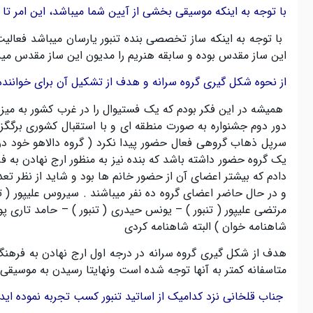
با توجه به اینکه موسیقی بخشی از آیین شما میباشد، این امر ت
با توجه به اینکه ساز تخصصی بنده تنبور یارسان میباشد فعالی
این ساز مقدس بوده و سابقه هنریم را مدیون این ساز مقدس مید
از نحوه شکل گیری گروه سرانه و هدف از تشکیل آن برای خوانند
همیشه در این فکر بودم که یک فستیوال را در غرب کشور به می
دور دوم جشنواره به صورت منطقه ای و با استقبال کشوری برگگزار
سرپل ذهاب گروهی فعال حضور پیدا نکرد
(
گروه دالاهو خود در
یک گروه حضور داشته باشد که بنده نیز به منظور ارج نهادن ب
دادم که بیشتر اعضای آن از حضور خانم ها بود و شاید از نظر ت
و در حال حاضر اعضای گروه ده نفر میباشند
. سیروس علیپور ( ت
مرتضی علیپور
(
تنبور
)
– یونس حیدری
(
تنبور
)
– حامد تاری پو
شاهنامه خوان
)
البته شاهنامه کردی
هدف از شکل گیری گروه سرانه در درجه اول ارج نهادن به فرهن
متاسفانه کمتر به آنها توجه شده است ونهایتا رسیدن به موسیقی ن
جناب قلخانی نزد کدامیک از اساتید تنبور کسب تجربه نموده اید