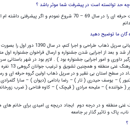
ا چه حد توانسته است در پیشرفت شما موثر باشد ؟
ت حرفه ای را در سال
69
–
70
شروع نمودم و اگر پیشرفتی داشته ام 
انم
ه گان ما توضیح دهید
زبانی سرپل ذهاب طراحی و اجرا کنم، در سال
1390
دور اول را بصورت 
 شد و بعد از اجرایی شدن جشنواره و ارسال فراخوان جشنواره اول متا
گیر داوری و امور اجرایی جشنواره بود
) .
لازم بود در شهر باستانی س
ه فرهنگ غنی منطقه و همچنین تشویق و ترغیب جوانان گروهی
13
نفره 
عداد در سطح استان بی نظیر و در سرپل ذهاب اولین گروه حرفه ای و ر
نبور ) –
یوسف حیدری
(
تار
)
– رضا بادامی
(
دیوان
)
– سارا گلمرادی
ر
(
خواننده
)
– ملیحه مرادی
(
قیچک
)
– کاوه فتاحی
(
ضرب زورخانه،
گ غنی منطقه و در درجه دوم ایجاد دریچه ی امیدی برای خانم های ه
اب، پاک و تاثیر گذار بر جامعه
 ؟