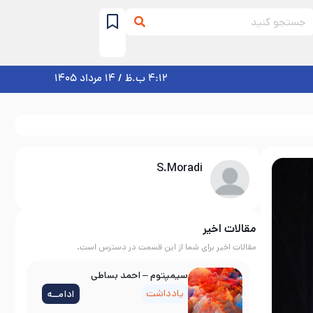
4:12 ب.ظ / 14 مرداد 1405
S.Moradi
مقالات اخیر
مقالات اخیر برای شما از این قسمت در دسترس است.
سیمپتوم – احمد بساطی
یادداشت
ادامــه