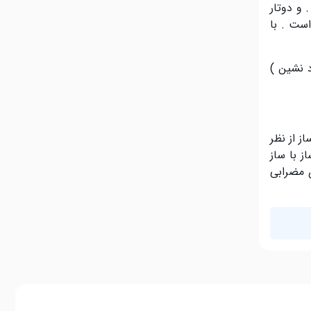
.
و دوتار
ق است
.
با
د نشین
)
از از نظر
ز با ساز
 مضرابی