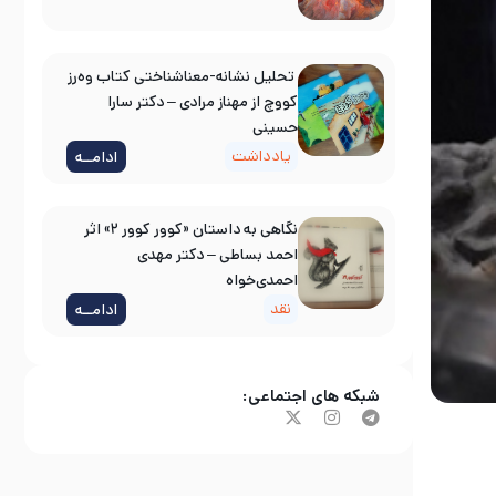
تحلیل نشانه-معناشناختی کتاب وه‌رز
کووچ از مهناز مرادی – دکتر سارا
حسینی
یادداشت
ادامــه
نگاهی به داستان «کوور کوور ۲» اثر
احمد بساطی – دکتر مهدی
احمدی‌خواه
نقد
ادامــه
شبکه های اجتماعی: