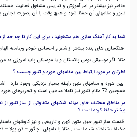
حاضر نیز بیشتر در امر آموزش و تدریس مشغول فعالیت هستند
تنبور و مقامهای آن حفظ شود و هیچ وقت با آن بصورت تجاری 
شما به کار آهنگ سازی هم مشغولید ، برای این کار تا چه حد از 
هنگسازی های بنده بیشتر از شعر و احساس خودم وجامعه الهام گر
مثلا اگر موسیقی بومی پاکستان و یا موسیقی پاپ امروزی به من حس
نظرتان در مورد ارتباط بین مقامهای هوره و تنبور چیست ؟
بین هوره و مقامهای تنبور رابطه بسیار نزدیکی وجود دارد
.
اشع
همچنین
72
مقام تنبور نیز کاملا مذهبی است و تحریرهای هوره 
در مناطق مختلف خاور میانه شکلهای متفاوتی از ساز تنبور از ن
بیشتر حفظ کرده است ؟
قدمت ساز تنبور طبق متون کهن و تاریخی و نیز کاوشهای باستا
مختلف شناخته شده است
.
مثلا با نامهای
:
چگور
–
تن پولا
–
تم