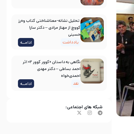
تحلیل نشانه-معناشناختی کتاب وه‌رز
کووچ از مهناز مرادی – دکتر سارا
حسینی
یادداشت
ادامــه
نگاهی به داستان «کوور کوور ۲» اثر
احمد بساطی – دکتر مهدی
احمدی‌خواه
نقد
ادامــه
شبکه های اجتماعی: