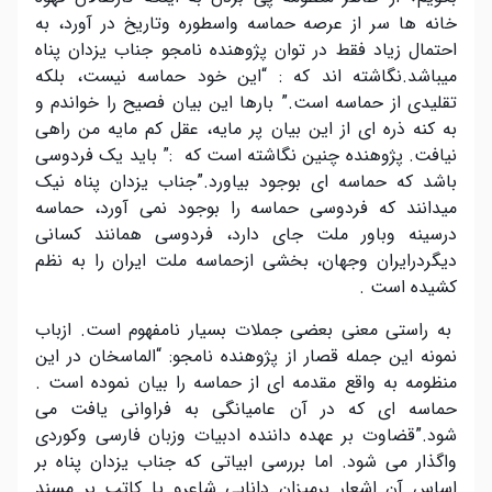
خانه ها سر از عرصه حماسه واسطوره وتاریخ در آورد، به
احتمال زیاد فقط در توان پژوهنده نامجو جناب یزدان پناه
میباشد.نگاشته اند که : “این خود حماسه نیست، بلکه
تقلیدی از حماسه است.” بارها این بیان فصیح را خواندم و
به کنه ذره ای از این بیان پر مایه، عقل کم مایه من راهی
نیافت. پژوهنده چنین نگاشته است که :” باید یک فردوسی
باشد که حماسه ای بوجود بیاورد.”جناب یزدان پناه نیک
میدانند که فردوسی حماسه را بوجود نمی آورد، حماسه
درسینه وباور ملت جای دارد، فردوسی همانند کسانی
دیگردرایران وجهان، بخشی ازحماسه ملت ایران را به نظم
کشیده است .
به راستی معنی بعضی جملات بسیار نامفهوم است. ازباب
نمونه این جمله قصار از پژوهنده نامجو: “الماسخان در این
منظومه به واقع مقدمه ای از حماسه را بیان نموده است .
حماسه ای که در آن عامیانگی به فراوانی یافت می
شود.”قضاوت بر عهده داننده ادبیات وزبان فارسی وکوردی
واگذار می شود. اما بررسی ابیاتی که جناب یزدان پناه بر
اساس آن اشعار برمیزان دانایی شاعرو یا کاتب بر مسند