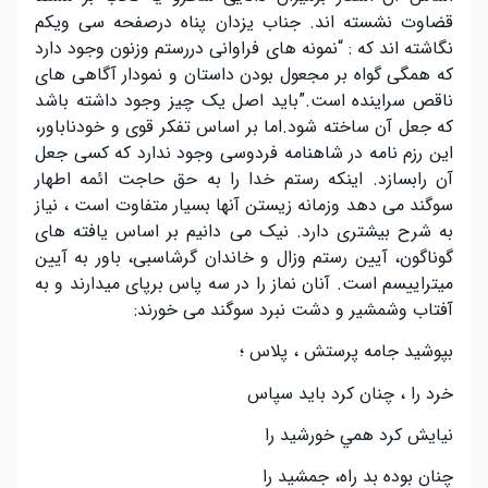
قضاوت نشسته اند. جناب یزدان پناه درصفحه سی ویکم
نگاشته اند که : “نمونه های فراوانی دررستم وزنون وجود دارد
که همگی گواه بر مجعول بودن داستان و نمودار آگاهی های
ناقص سراینده است.”باید اصل یک چیز وجود داشته باشد
که جعل آن ساخته شود.اما بر اساس تفکر قوی و خودناباور،
این رزم نامه در شاهنامه فردوسی وجود ندارد که کسی جعل
آن رابسازد. اینکه رستم خدا را به حق حاجت ائمه اطهار
سوگند می دهد وزمانه زیستن آنها بسیار متفاوت است ، نیاز
به شرح بیشتری دارد. نیک می دانیم بر اساس یافته های
گوناگون، آیین رستم وزال و خاندان گرشاسبی، باور به آیین
میتراییسم است. آنان نماز را در سه پاس برپای میدارند و به
آفتاب وشمشیر و دشت نبرد سوگند می خورند:
بپوشيد جامه پرستش ، پلاس ؛
خرد را ، چنان کرد بايد سپاس
نيايش کرد همي خورشيد را
چنان بوده بد راه، جمشيد را