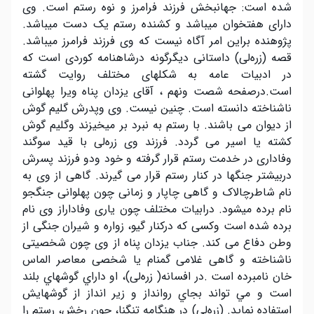
شده است: جهانبخش فرزند فرامرز و نوه رستم است. وی
دارای هفتخوان میباشد و کشنده رستم یک دست میباشد.
پژوهنده براین امر آگاه نیست که وی فرزند فرامرز میباشد.
قصه (زرەلی) داستانی دیگرگونه درشاهنامه کوردی است که
در ادبیات عامه به شکلهای مختلف روایت گشته
است.درصفحه شصت ونهم ، آقای یزدان پناه ویرا پهلوانی
ناشناخته دانسته است. چنین نیست. وی وپدرش گلیم گوش
از دیوان می باشند. با رستم به نبرد بر میخیزند وگلیم گوش
کشته یا اسیر می گردد. فرزند وی زرەلی با قید سوگند
وفاداری در خدمت رستم قرار گرفته و خود ودو فرزند پسرش
دربیشتر جنگها در کنار رستم قرار می گیرند. گاهی از وی به
نام شاطرچالاک و گاهی چاپار و زمانی چون پهلوانی جنگجو
نام برده میشود. درابیات مختلف چون یاری وفاداراز وی نام
برده شده است وکسی که درکنار گیو، زواره و شیران جنگی از
وطن دفاع می کند. جناب یزدان پناه از وی چون شخصیتی
ناشناخته و گاهی غلامی گمنام یا شخصی معاصر الماس
خان نامبرده است .در افسانه( زرەلی)، او داراي گوشهاي بلند
است و مي تواند بجاي روانداز و زير انداز از گوشهايش
استفاده نمايد. (زرەلی) در هنگامه تنگنا، چون رخش، رستم را