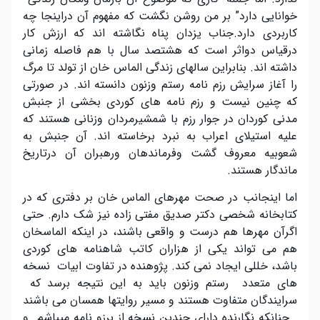
خوانایی دارد” بر من روشن نگشت که مفهوم آن دراینجا چه
کاربردی دارد.جناب یزدان پناه نگاشته اند که ارزش کار
درقیاس دواثر است که هشتصد سال با هم فاصله زمانی
داشته اند. بنابراین سالهای زندگی الماس خان از تولد تا مرگ
را آغاز سرایش رزم نامه رستم وزنون دانسته اند. در صورتی
که چنین نیست و رزم نامه های کوردی بخشی از جنبش
مدنی کوردان در جوار رزم با شمشیرمردان وزنانی هستند که
علیه استیلای اعراب به نبرد برخاسته اند. آن جنبش به
شعوبیه معروف گشت وفرماندهان ورهبران آن درتاریخ
ماندگار هستند.
اما اینجانب در صحت مهرهای الماس خان بر دفتری که در
کتابخانه شخصی دکتر صدیق مفتی زاده نیز شک دارم. حتی
اگرآن مهرها هم درست و واقعی باشند، در اینکه الماسخان
هم می تواند یکی از هزاران کاتب شاهنامه های کوردی
باشد، خللی ایجاد نمی کند. پژوهنده در تفاوت ابیات نسخه
های متعدد رستم وزنون باید به این نتیجه برسد که
سرایندگان متفاوت هستند و مسیر روایتها همسان می باشند
. چنانکه نگارنده دارای چندین نسخه از برزو نامه میباشم و