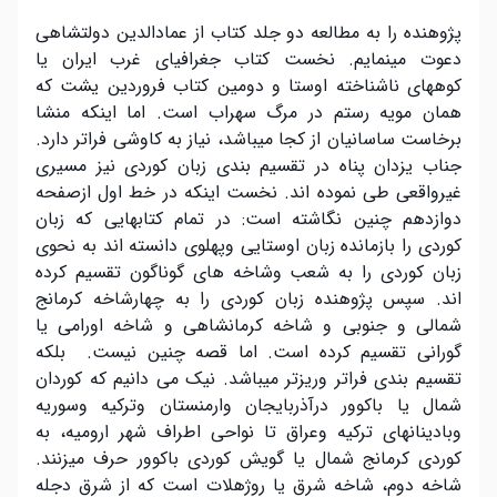
پژوهنده را به مطالعه دو جلد کتاب از عمادالدین دولتشاهی
دعوت مینمایم. نخست کتاب جغرافیای غرب ایران یا
کوههای ناشناخته اوستا و دومین کتاب فروردین یشت که
همان مویه رستم در مرگ سهراب است. اما اینکه منشا
برخاست ساسانیان از کجا میباشد، نیاز به کاوشی فراتر دارد.
جناب یزدان پناه در تقسیم بندی زبان کوردی نیز مسیری
غیرواقعی طی نموده اند. نخست اینکه در خط اول ازصفحه
دوازدهم چنین نگاشته است: در تمام کتابهایی که زبان
کوردی را بازمانده زبان اوستایی وپهلوی دانسته اند به نحوی
زبان کوردی را به شعب وشاخه های گوناگون تقسیم کرده
اند. سپس پژوهنده زبان کوردی را به چهارشاخه کرمانج
شمالی و جنوبی و شاخه کرمانشاهی و شاخه اورامی یا
گورانی تقسیم کرده است. اما قصه چنین نیست. بلکه
تقسیم بندی فراتر وریزتر میباشد. نیک می دانیم که کوردان
شمال یا باکوور درآذربایجان وارمنستان وترکیه وسوریه
وبادینانهای ترکیه وعراق تا نواحی اطراف شهر ارومیه، به
کوردی کرمانج شمال یا گویش کوردی باکوور حرف میزنند.
شاخه دوم، شاخه شرق یا روژهلات است که از شرق دجله