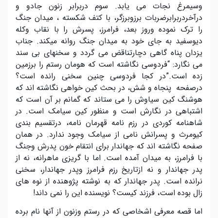
وسیمرغ نجات می یابد. سوم دربرابر زنون جادو و
درآخردربرابرضربات برزوبرزگر، با کتف شکسته ، میدان جنگ
را ترک نموده وروز بعد، فرامرز، پسرش را با نقاب وکله
دیوسفید به جای خود به میدان جنگ روانه میکند. جناب
یزدان پناه گاهی دچارتناقض می گردد و سخنهای بی سند
می نگارد: “فردوسی نگاشته است که هومان رستم را برزمین
زده است.”در کجا فردوسی چنین سخنی رانده است؟
درصفحه پنجاه و شش، در بحث کین خواهی نگاشته اند که
هوشنگ کین سیاوش را می ستاند که گمانم بر آن است که
اشتباهی در نگارش است و منظور کین سیامک است. در
شاهنامه کوردی در رزم نامه قهرمان نامه، درتقسیم بندی
کیومرث و پسرانش نامی از سیامک وجود ندارد. در همان
صفحه نگاشته اند که جهاندار برای انتقام خون پدرش وجنگ
با فرامرز، به میدان آمده است. اما با گریزی ماهرانه، نه از
پدر جهاندار و نه ازتاریخ رزم فرامرز وپدر جهاندار، سخنی
نرانده است. پدر جهاندار که به نوشته پژوهنده از نوه های
زال بوده است، فرزند کیست؟ نویسنده این را نمی داند!
اما قصه معرفی اشخاصی که در رستم وزنون از آنها نام برده