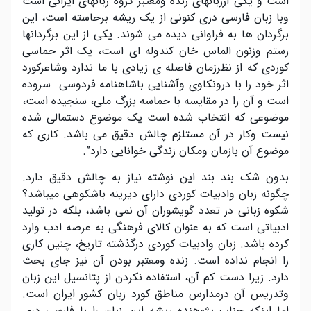
است و یکی اززبانهای زنده ومعتبر گروه زبانهای ایرانی است
وبا زبان فارسی دری کنونی از یک ریشه برخاسته است، این
برگردان ها به فراوانی دیده می شوند. یکی از این برگردانها
رستم وزنون الماس خان کندوله ای است، یک اثر حماسی
کوردی که از نظرزمان فاصله ی زیادی با ما ندارد وشاعرکورد
اثر خود را با درونکاوی وآشنایی باشاهنامه فردوسی سروده
است و آن را در مقایسه با حماسه بزرگ ملی، سنجیده است،
موضوعی که انتخاب شده است یک موضوع دستمالی شده
نیست وکار در آن مستلزم چالش دقیق می باشد. کاری که
موضوع آن بازمان ومکان زندگی خوانایی دارد”.
بدون شک بند بند این نوشته نیاز به چالش دقیق دارد.
چگونه زبان وادبیات کوردی دارای دیرینه باشکوهی میباشد؟
شکوه زبانی در تعدد گویشوران آن نمی باشد، بلکه در تولید
ادبیاتی است که به عنوان کالای فرهنگی به عرصه ادب وارد
کرده باشد. زبان وادبیات کوردی درگذشته تاریخ، چنین کاری
را انجام نداده است. زنده ومعتبر بودن آن نیز جای بحث
دارد. زیرا دست کم آن، استفاده نکردن از پتانسیل این زبان
وتدریس آن درمدارس مناطق کورد زبان کشور ایران است.
اما اینکه جناب پژوهنده ریشه این زبان را با فارسی دری