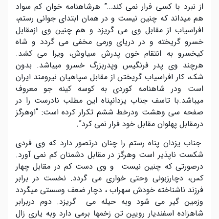
از نبرد با کسی فرار نمی کند…” هرشاهنامه خوان کم سواد
هم میداند که چنین نیست و در همان ابتدای جوانی رستم،
افراسیاب از مقابل وی می گریزد و هم چنین وی ازمقابل
خسرو گریخته و در دریای ورمی مخفی می گردد و شاه
کیخسرو به انتقام خون پدرش سیاوش، ویرا می کشد.
هرچند وی پدر فرنگیس وپدربزرگ خسرو میباشد. بدون
شک، کار افراسیاب گریختن از مقابل سپاهیان نیرومند ایران
است ودر شاهنامه کوردی به کوسه کینه جو معروف
میباشد.با تاسف جناب یزدانپناه این مطلب نادرست را در
صفحه سی وهشت ودرخط ششم تکرار کرده است: “اوهرگز
درمقابل پهلوان مقابل خود فرار نمی کرد”.
جناب یزدان پناه رستم را چنان درتصور دارد که وی فردی
شکست ناپذیر است وهرگز در مقابل دشمنان کم نمی آورد.
درصورتی که چنین نیست و وی دست کم در مقابل چهار
کس، دچارزبونی وحتی خواری می گردد. نخست در برابر
فرزند ناشناخته خودش سهراب ، دچار ضعف وسستی میگردد
وزمین گیر می شود وبه حیله می گریزد. دوم دربرابر
شاهزاده اسفندیار رویین تن زخمها برمی دارد وبه یاری زال