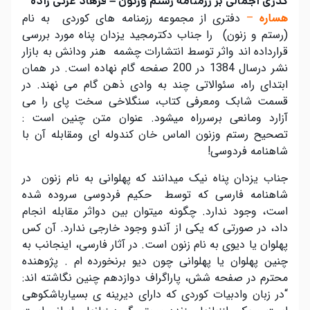
گذری اجمالی بر رزمنامه رستم وزنون – فرهاد عزتی زاده
هساره
–
دفتری از مجموعه رزمنامه های کوردی به نام
(رستم و زنون) را جناب دکترمجید یزدان پناه مورد بررسی
قرارداده اند واثر توسط انتشارات چشمه هنر ودانش به بازار
نشر درسال 1384 در 200 صفحه گام نهاده است. در همان
ابتدای راه، سئوالاتی چند به وادی ذهن گام می نهند. در
قسمت شابک ومعرفی کتاب، سنگلاخی سخت پای را می
آزارد ومانعی برسرراه میشود. عنوان متن چنین است :
تصحیح رستم وزنون الماس خان کندوله ای ومقابله آن با
شاهنامه فردوسی!
جناب یزدان پناه نیک میدانند که پهلوانی به نام زنون در
شاهنامه فارسی که توسط حکیم فردوسی سروده شده
است، وجود ندارد. چگونه میتوان بین دواثر مقابله انجام
داد، در صورتی که یکی از آندو وجود خارجی ندارد. آن کس
پهلوان یا دیوی به نام زنون است. در آثار فارسی، اینجانب به
چنین پهلوان یا پهلوانی چون دیو برنخورده ام . پژوهنده
محترم در صفحه شش، پاراگراف دوازدهم چنین نگاشته اند:
“در زبان وادبیات کوردی که دارای دیرینه ی بسیارباشکوهی