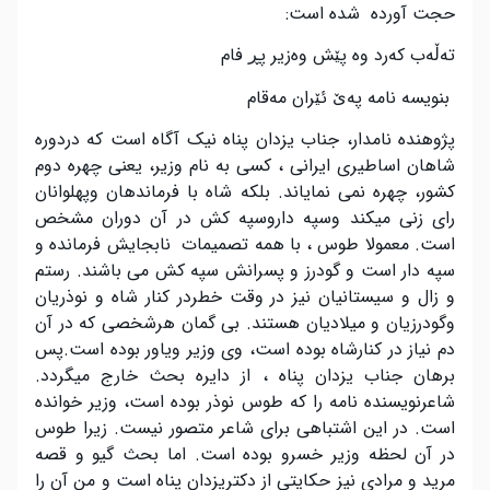
حجت آورده شده است:
تەڵەب کەرد وە پێش وەزیر پڕ فام
بنویسە نامە پەێ ئێران مەقام
پژوهنده نامدار، جناب یزدان پناه نیک آگاه است که دردوره
شاهان اساطیری ایرانی ، کسی به نام وزیر، یعنی چهره دوم
کشور، چهره نمی نمایاند. بلکه شاه با فرماندهان وپهلوانان
رای زنی میکند وسپه داروسپه کش در آن دوران مشخص
است. معمولا طوس ، با همه تصمیمات نابجایش فرمانده و
سپه دار است و گودرز و پسرانش سپه کش می باشند. رستم
و زال و سیستانیان نیز در وقت خطردر کنار شاه و نوذریان
وگودرزیان و میلادیان هستند. بی گمان هرشخصی که در آن
دم نیاز در کنارشاه بوده است، وی وزیر ویاور بوده است.پس
برهان جناب یزدان پناه ، از دایره بحث خارج میگردد.
شاعرنویسنده نامه را که طوس نوذر بوده است، وزیر خوانده
است. در این اشتباهی برای شاعر متصور نیست. زیرا طوس
در آن لحظه وزیر خسرو بوده است. اما بحث گیو و قصه
مرید و مرادی نیز حکایتی از دکتریزدان پناه است و من آن را