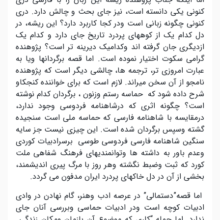
کنونی یکی دانسته است، نیز جای بحث و چالش دارد. دری
کنونی چگونه زبانی است ودر کجا کاربرد دارد؟ این ریشه، در
دل کدام یک از کوههای پردرد تاریخ جای دارد و کدام یک
ازدیگری جان گرفته اند وکدامیک دیرینه تر است؟ پژوهنده
گرامی سکوت اختیار نموده است. اما قصه برگردانها ویا به
عبارت امروزی تر، ترجمه ها، چالشی دیگر است که پژوهنده
نامجو از آن سخن میراند. لازم است که برای خواننده کنجکاو
شرح داده شود که حماسه رستم وزنون ، برگردان کدام نوشته
است؟ چگونه اثری که درشاهنامه فردوسی وجود ندارد،
درمقایسه با شاهنامه فارسی که حماسه ملی است سنجیده
گشته وسپس برگردان شده است. این چیزی نیست جز سایه
سنگین شاهنامه فارسی فردوسی طوسی برسرادبیات کوردی
وعدم باور به داشته ها وتوانمندیهای فرهنگ شفاهی ملت
کورد که ثبت وضبط نگشته وهر روز با مرگ پیری اندیشمند،
بخشی از آن در دل خاکهای پردرد ایران مدفون می گردد.
اما قصه”دستمالی” در عرصه ادب وهنر، گام نهادن در وادی
ادبیات کوچه است ودر ادبیات حماسی وبررسی آنان جای
ندارد. اما جمله “کاری که موضوع آن بازمان ومکان زندگی