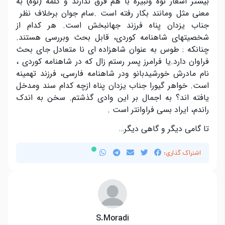
بیشتر اشعار نوه ونبیره با هم فرق ندارند و کلمه (نوه) به
معنی مثل ومانند بکار رفته است .سام جوان برخلاف نظر
جناب یزدان پناه فرزند جهانبخش است. هر کدام از
شخصیتهای شاهنامه کوردی، قابل بحث وبررسی هستند.
چنانکه : طوس به عنوان شاهزاده ای نا متعادل جای بحث
فراوان دارد.یا فرامرز پسر رستم زال که در شاهنامه کوردی ،
نام مادرش خورشیدبانو ودر شاهنامه فارسی، فرزند تهمینه
است. خواهر گیورا جناب یزدان پناه ازچه کدام سند ومدخل
یافته اند؟ به اجمال بر این وادی گذشتم. سخن به اندک
راندم، ایراد بسی فراوانتر است .
تا گامی دیگر و گاهی دیگر…
اشتراک گذاری:
S.Moradi