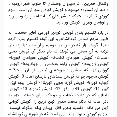
وشمال حمرین ، تا سیروان وسنندج تا جنوب شهر ارومیه ،
دامنه آن گسترده میشود و گویش کوردی سورانی است. سوم
کوردی گورانی است که در شهرهای کرمانشاه و پاوه وجوانرود
و اورامان وعراق گویش ور دارد.
در باره تقسیم بندی گویش کوردی اورامی آقای حشمت اله
طبیی مردم شناس کرمانشاهی، این گونه تقسیم بندی کرده
اند: ا- گویش زازا که در سرزمین درسیم و ارزنجان درکوردستان
ترکیه به آن سخن می گویند که نام دیگر آن گویش دملی
است.2- گویش هورامان تخت3- گویش هورامان لهون4-
گویش ژاورود5- گویش پاوه وبخشی از جوانرود6- گویش
گورانی کهن که بخشی از سرودهای آیینی یارسان است7 –
گویش ماچوماچو که گویش سیدهای یارسان است 8- گویش
گهواره کهن9- گویش گوره جویی کهن10- گویش بیوه نیژی
کهن 11- گویش قلاعی کهن12- گویش کندوله 13- گویش
باجلان که در دشت ذهاب و درخاک عراق هستند. لازم به
ذکر است که دکتر محمد مکری کهن ترین را گویش گورانی
کهن می داند. تقسیم بندی آقای یزدان پناه اینگونه نیست.
.چهارم کوردی جنوب یا باشوور است که در شهرهای کرمانشاه