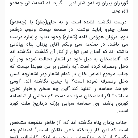
گوریزان پیران ژە ئەو شێر نەڕ گیردا نە کەمەندش چەقەو
ژاژو پەڕ
درست نگاشته نشده است و به جای(چقو) یا (چەقەو)
همان چنوو راباید نوشت. در صفحه بیست ودوم، درشعر
دوم، درزبان هورامی کلمه (شماره) وجود ندارد و ژماره درست
می باشد. در صفحه سی ویکم آقای یزدان پناه بیاناتی
داشته اند که آسان نمی توان از کنار آن گذشت. نگاشته اند
که: “الماسخان به میل خود در اشعار دخالت نموده ودر آن
دخل وتصرف کرده است.”به راستی بر من هویدا نیست که
جناب مرحوم الماس خان در کدام اشعار ودر اشعارچه کسی
دخل وتصرف نموده است؟ یا چنین نگاشته اند: “اومی
خواهد حماسه را تقلید کند.”این چه سخن واظهار نظری
میباشد؟ اگر الماسخان سراینده دست کم بخشی از شاهنامه
کوردی باشد، وی حماسه سرایی بزرگ درتاریخ ملت کورد
است.
جناب یزدان پناه نگاشته اند که: “از ظاهر منظومه مشخص
است که این کار پرداخته ذهن نقالان است.” نمیدانم چه
بگویم؟ از ظاهر منظومه پی بردن به اینکه کارنقالان قهوه