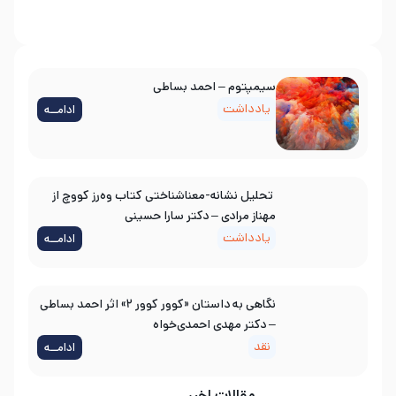
سیمپتوم – احمد بساطی
یادداشت
ادامــه
تحلیل نشانه-معناشناختی کتاب وه‌رز کووچ از
مهناز مرادی – دکتر سارا حسینی
یادداشت
ادامــه
نگاهی به داستان «کوور کوور ۲» اثر احمد بساطی
– دکتر مهدی احمدی‌خواه
نقد
ادامــه
مقالات اخیر