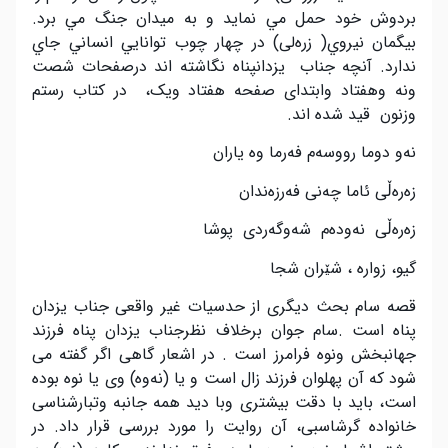
بردوش خود حمل مي نمايد و به ميدان جنگ مي برد.
بيگمان نيروي( زرەلی) در چهار چوب توانايي انساني جاي
ندارد. آنچه جناب ‌یزدانپناه نگاشته اند درصفحات شصت
ونه وهفتاد وابتدای صفحه هفتاد ویک، در کتاب رستم
وزنون قید شده اند.
نەو دوما رووسەم فەرما وە یاران
زەرەڵی ئاما چەنی فەرزەندان
زەرەڵی نەودەم شەوگەردی پوشا
گیو، زواره ، شێران شجا
قصه سام بحث دیگری از حدسیات غیر واقعی جناب یزدان
پناه است .سام جوان برخلاف نظرجناب یزدان پناه فرزند
جهانبخش ونوه فرامرز است . در اشعار گاهی اگر گفته می
شود که آن پهلوان فرزند زال است و یا (نەوه) وی یا نوه بوده
است، باید با دقت بیشتری وبا دید همه جانبه وتبارشناسی
خانواده گرشاسبی، آن روایت را مورد بررسی قرار داد. در