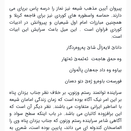
پیروان آیین مذهب شیعه نیز نماز را درسه پاس برپای می
دارند. حماسه واسطوره های کوردی نیز برای فاجعه کربلا و
همچنین مبارزات امام اول شیعیان و پیروانش در ادبیات
کوردی فراوان است . این میل باعث سرایش این ابیات
است:
داناێ لایەزاڵ شاێ پەروەردگار
وە حەق هاجەت ئەئمەێ ئەتهار
بیاوە وە داد جەهان پاڵەوان
فورسەت باوەرو ژەێ دێو دەمان
سراینده توانمند رستم وزنون، بر خلاف نظر جناب یزدان پناه
بر این امر نیک آگاه بوده است که زمان زندگی امامان شیعه
با اساطیر ایرانی متفاوت می باشند. نظر دیگر آن است که
این برافزوده کاتبان می باشد. در باب اینکه سطح سواد و
آگاهی شاعر سراینده رستم وزنون که جناب یزدان پناه وی را
الماسخان کندوله ای می داند، پایین بوده است، شعری به