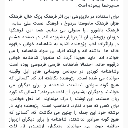
مسیرخطا پیموده است.
برای استفاده در بازپژوهی این اثر فرهنگ بزرگ خال، فرهنگ
هژار، فرهنگ ماموستا مردوخ ، فرهنگ نعمت علی سایه،
فرهنگ باشورو …را معرفی می نمایم. همه این فرهنگها
درزمان پژوهش آن اثردربازار نشربوده اند. در صفحه هشتم
در پاراگراف آخر، پژوهنده اشاره به شاهنامه خوانی درقهوه
خانه ها داشته اند و اینکه افراد بی سواد شاهنامه را می
خوانده اند. باید هویدا گردد که منظوراز شاهنامه خوانی
درقهوه خانه، احتمالا شاهنامه فارسی فردوسی بوده است
وشاهنامه کوردی در مجالس ومهمانی های ایل وقبیله
خواندە می شدە است. پژوهنده نگاشته اند که: “کسانی که
هیچ گونه سوادی نداشتند، شاهنامه را برای دیگران می
خواندند ودیگران ازشنیدن آن لذت میبردند.” کسانی که کورد
زبان هستند، این نوشته را درک مینمایند. اما فعل خواندن،
برای کسی که سواد ندارد، نامناسب است. پژوهنده باید در
نوشته خود این جمله را چنین می نگاشت که: “کسانی که
هیچ گونه سوادی نداشتند، شاهنامه را برای دیگران ازبرواز
حافظه خود، می خواندند ودیگران ازشنیدن آن لذت