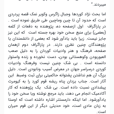
میبردند.”
اما بحث نژاد کوردها وجبال زاگرس وکویر نمک قصه پردردی
است که حدود آن تا چین وماچین طی طریق نموده است .
در پاراگراف اول ازصفحه ده، پژوهنده به دفعات از کلمه
(بعضی) برای منبع سخن خود بهره جسته است که این نیز
جایز نیست. زیرا باید یادآور شود که بعضی از دانشمندان یا
پژوهندگان چنین نظری دارند. در پاراگراف دوم ازهمان
صفحه، فرهنگ و هنر وادبیات کوردان را به دلیل صعب
العبوربودن وکوهستانی بودن، دست نخورده و زنده واستوار
دانسته است . بی شک چنین نیست وفرهنگ وادبیات
کوردی درسراسر جهان در معرض آسیب ونابودی است. دلیل
بزرگ آن هم نداشتن پشتوانه حاکمیتی برای ثبت وضبط این
آثار است. جناب یزدان پناه ریشه قوم کورد را به کیومرث
پیشدادی نسبت داده است. بی شک یک پژوهنده که کار
آکادمیک انجام می دهد، باید مرجع نوشته ویا سخن خود را
یادآورشود. اما اینکه دارمستتر اشاره داشته است که اوستا
به زبان مادی است، خود حدیثی دیگر از این قوم حیران
است.