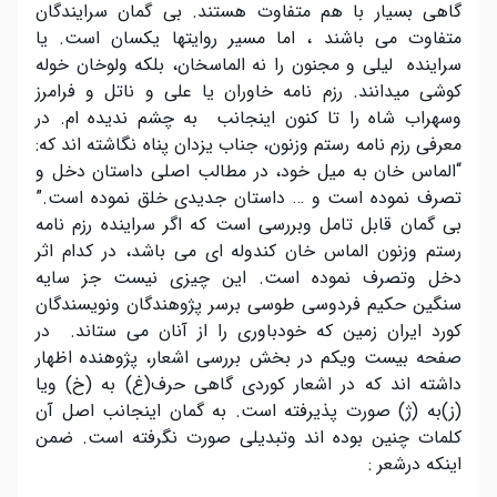
گاهی بسیار با هم متفاوت هستند. بی گمان سرایندگان
متفاوت می باشند ، اما مسیر روایتها یکسان است. یا
سراینده لیلی و مجنون را نه الماسخان، بلکه ولوخان خوله
کوشی میدانند. رزم نامه خاوران یا علی و ناتل و فرامرز
وسهراب شاه را تا کنون اینجانب به چشم ندیده ام. در
معرفی رزم نامه رستم وزنون، جناب یزدان پناه نگاشته اند که:
“الماس خان به میل خود، در مطالب اصلی داستان دخل و
تصرف نموده است و … داستان جدیدی خلق نموده است.”
بی گمان قابل تامل وبررسی است که اگر سراینده رزم نامه
رستم وزنون الماس خان کندوله ای می باشد، در کدام اثر
دخل وتصرف نموده است. این چیزی نیست جز سایه
سنگین حکیم فردوسی طوسی برسر پژوهندگان ونویسندگان
کورد ایران زمین که خودباوری را از آنان می ستاند. در
صفحه بیست ویکم در بخش بررسی اشعار، پژوهنده اظهار
داشته اند که در اشعار کوردی گاهی حرف(غ) به (خ) ویا
(ز)به (ژ) صورت پذیرفته است. به گمان اینجانب اصل آن
کلمات چنین بوده اند وتبدیلی صورت نگرفته است. ضمن
اینکه درشعر :