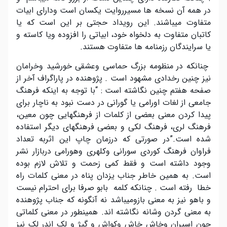
در همه آن نسخه ها مسیرروایت یکسان است ودارای ابیات
متفاوت میباشند. این رویداد حجتی بر این است که یا
کاتبان متفاوت به دلخواه خود، ابیاتی را افزوده ویا کاسته و
یا سرایندگان رزمنامه ها متفاوت هستند.
چنانکه در منظومه بزرگ حماسی وعشقی خورشید وخرامان
نیز چنین رخدادی مشهود است . پژوهنده در پاراگراف آخر از
صفحه هفتم چنین نگاشته است : “با توجه به اینکه فرهنگ
جامعی از لغات اورامی یا گورانی در دست نبود به ناچار برای
پیدا کردن معنی بعضی از کلمات از فرهنگهایی چون معین،
فرهنگ لری، فرهنگ لکی و بعضی فرهنگهای دیگر استفاده
شده است.”در صورتی که درزمان چاپ این اثربه تعداد
فراوان فرهنگ کوردی سورانی وکلهری وهورامی دربازار نشر
وجود داشته است و فقط کمی زحمت و تلاش لازم بوده
است. به همین خاطر جناب یزدان پناه در معنی کلمات راه
خطا رفته است . چنانکه کلمه بابو صرفا برای احترام نیست
و باهو نیز به معنی بازومیباشد نه آنگونه که جناب پژوهنده
به معنی گردن وشانه نگاشته اند. همینطور در معنی کلماتی
چون اسپران وخاش خاش وکواش و گیژ و لک اندر لک نیز