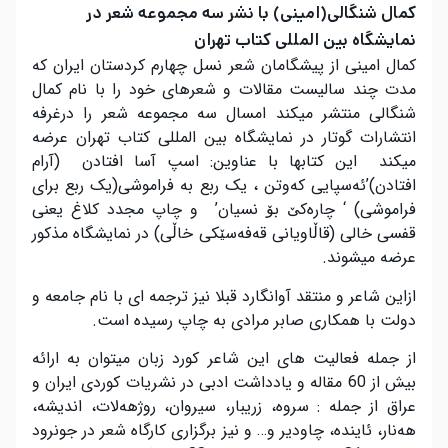
کمال شنگالی(امینی) با نشر سە مجموعە شعر در
نمایشگاە بین المللی کتاب تهران
کمال امینی از پیشگامان شعر نسل چهارم کردستان ایران کە
مدت چند سالیست مقالات و شعرهای خود را با نام کمال
شنگالی منتشر میکند امسال سە مجموعە شعر را درغرفە
انتشارات گوتار در نمایشگاە بین المللی کتاب تهران عرضە
میکند این کتابها با عناوین: اسپ آسا افتادن (آرام
افتادن)’ئەسپایی کەوتن ، یک ربع بە فراموشی(یک ربع برای
فراموشی) ‘ چارەکێ بۆ نسیان’ و چاپ مجدد کلاغ یعنی
قفسی خالی (قاڵاویانی قەفەسێکی خاڵی) در نمایشگاە مذکور
عرضە میشوند.
ازاین شاعر و منتقد آوانگارد قبلا نیز ترجمە ای با نام جامعە و
دولت با همکاری صابر مرادی بە چاپ رسیدە است.
از جملە فعالیت های این شاعر کورد زبان میتوان بە ارائە
بیش از 60 مقالە و یادداشت ادبی در نشریات کوردی ایران و
عراق از جملە : سروە، زریبار، سیروان، روژهەلات، اندیشە،
هەنار، ئایندە، چاودیر و… و نیز برگزاری کارگاە شعر در جونرود