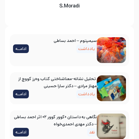
S.Moradi
سیمپتوم – احمد بساطی
یادداشت
ادامــه
تحلیل نشانه-معناشناختی کتاب وه‌رز کووچ از
مهناز مرادی – دکتر سارا حسینی
یادداشت
ادامــه
نگاهی به داستان «کوور کوور ۲» اثر احمد بساطی
– دکتر مهدی احمدی‌خواه
نقد
ادامــه