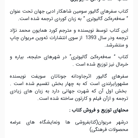
کتاب سفرهای گالیور سومین شاهکار ادبی جهان تحت عنوان
” سه
فه
ره
کێ گالیوێری ” به زبان کوردی ترجمه شده است.
این کتاب توسط نویسنده و مترجم کورد همایون محمد نژاد
ترجمه ودر سال 1393 از سوی انتشارات ئه
وین مریوان چاپ
و منتشرشد
.
کتاب ” سه
فه
ره
کێ گالیوێری
“
در شهرهای حلبجه، بیاره و
خرمال نیز توزیع شده است .
سفرهای گالیور اثرجاودانه جوناتان سویفت نویسنده
مشهورایرلندی است که به چهار بخش تقسیم شده است .
بخش اول آن که شهرت جهانی دارد به زبان های زیادی
ترجمه و ازآن فیلم و کارتون ساخته شده است
.
محلهای توزیع و فروش کتاب :
درشهر مریوان(کتابفروشی ها ونمایشگاه های عرضه
محصولات فرهنگی)