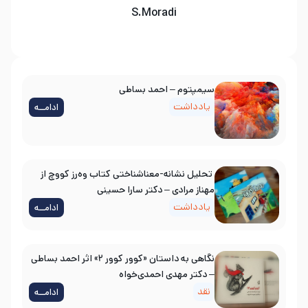
S.Moradi
سیمپتوم – احمد بساطی
یادداشت
ادامــه
تحلیل نشانه-معناشناختی کتاب وه‌رز کووچ از
مهناز مرادی – دکتر سارا حسینی
یادداشت
ادامــه
نگاهی به داستان «کوور کوور ۲» اثر احمد بساطی
– دکتر مهدی احمدی‌خواه
نقد
ادامــه