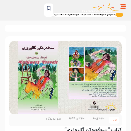
۶:۳۰ ق٫ظ
۳۰ آبان ۱۳۹۴
بدون دیدگاه
کتاب
کتاب ” سه‌فه‌ره‌کێ گالیوێری”