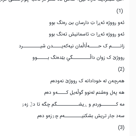
(1)
ئەو رووژه ئە‌ڕا تِ دارسان بێ­ ره‌نگ بوو
ئە­و رووژه ئەڕا ت ئاسمانيش تە­نگ بوو
زانــــم ک حــــەڵاڵمان نیە­كەيــــدن شيــــــــرد
رووژێ ک زوان داڵــــــــگي بێ­دە­نگ بـــــوو
(2)
هەرچەن له خودادانه ک رووژێ نە­ودەم
هه پەل وەشنم لەنوو گوڵەيل كــــە­و دەم
مه كـــــــوردم و ڕيشــــــــــگم چگه تا دڵ زەۊ
سه‌د جار تريش بشكنيــــــــە‌م چۊزەو دەم
(3)