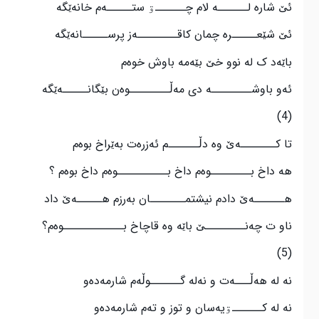
ئێ شاره لــــــه لام چــــــۊ ستـــــەم خانەێگه
ئێ شێعـــــره چمان كاقــــــــەز پرســـــانەێگه
باێە­د ک له نوو خێ بێەمه باوش خوە­م
ئەو باوشــــــــه دی مەڵــــــــوەن بێگانـــــەێگه
(4)
تا كـــــــەێ وه دڵــــــم ئە­زرەت بە­ێراخ بوەم
هه­ داخ بــــــــوەم داخ بــــــــــوەم داخ بوەم ؟
هــــــەێ دادم نيشتمـــــــان بەرزم هـــــەێ داد
ناو ت چەنــــــــێ باێه وه قاچاخ بــــــــــــوەم؟
(5)
نه له هەڵـــەت و نەلە گــــــوڵەم شارمەدەو
نه له كــــــۊیەسان و توز و تەم شارمەدە‌و