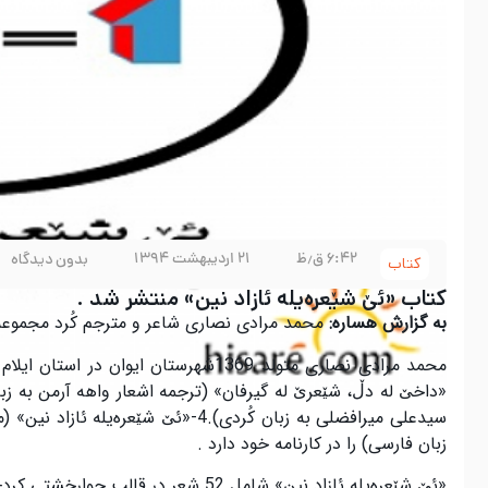
۶:۴۲ ق٫ظ
۲۱ اردیبهشت ۱۳۹۴
بدون دیدگاه
کتاب
کتاب «ئێ شێعره‌یله ئازاد نین» منتشر شد .
به گزارش هساره:
محمد مرادی نصاری شاعر و مترجم کُرد مجموعه تا
زبان فارسی) را در كارنامه خود دارد .
«ئێ شێعره‌یله ئازاد نین» شامل 52 شعر در قالب چوارخشتی كردی (رباعی) است كه با هم چند شعر از اين مجموعه را مي خوانيم: