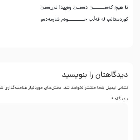
تا هيچ كەســـــێ دە‌­سـێ وەپيدا نەڕەسێ
كوردستانم، له قەڵب خـــــــوە‌م شارمەدە‌و
دیدگاهتان را بنویسید
نشانی ایمیل شما منتشر نخواهد شد.
بخش‌های موردنیاز علامت‌گذاری شد
دیدگاه
*