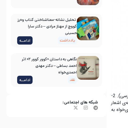
تحلیل نشانه-معناشناختی کتاب وه‌رز
کووچ از مهناز مرادی – دکتر سارا
حسینی
یادداشت
ادامــه
نگاهی به داستان «کوور کوور ۲» اثر
احمد بساطی – دکتر مهدی
احمدی‌خواه
نقد
ادامــه
محمد مرادی نصاری متولد 1369شهرستان ايوان در استان ايلام است كه مجموعه های :1-«نواختن ویولون با اره» (مجموعه رباعی فارسی). 2-
یخ» (ترجمه‌ی اشعار
شبکه های اجتماعی:
ار مهدی احمدی‌خواه به