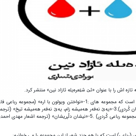
زه اش را با عنوان «ئێ شێعره‌یله ئازاد نین» منتشر كرد.
«داخێ له دڵ، شێعرێ له گیرفان» (ترجمه اشعار واهه آرمن به زبان کُردی).3-«یه‌ێ نه‌فه‌ر هه‌میشه زام، یه‌ێ نه‌فه‌ر هه‌میشه ت
سیدعلی میرافضلی به زبان کُردی).4-«ئێ شێعره‌یله ئازاد نین» (مجموعه رباعی کُردی) .5-«نیشان دڵڕیشان» (ترجمه اشع