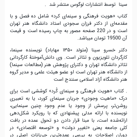
سینا توسط انتشارات لوگوس منتشر شد .
کتاب «هویت فرهنگی و سینمای کرد» شامل ده فصل و با
مقدمه‌ای از دکتر فرزان سجودی استاد دانشگاه هنر تهران
است و در 220 صفحه مصور به چاپ رسیده است و قیمت
آن 19500 تومان میباشد.
دکتر خسرو سینا (متولد ۱۳۵۰ مهاباد) نویسنده سینما،
کارگردان تلویزیون و تئاتر است. وی دانش‌آموختهٔ کارگردانی
تئاتر دانشگاه تهران و دکترای پژوهش هنر (مطالعات سینما)
از دانشگاه هنر تهران است او عضو هیئت علمی و مدیر گروه
هنر دانشگاه آزاد اسلامی سنندج است
. کتاب «هویت فرهنگی و سینمای کُرد» کوششی است برای
درک «ماهیت وجودی» جریان سینمای کورد، یا به تعبیری
روشن‌تر، پرسش از وجود یا عدم وجود چنین سینمایی،
نویسنده با ارائه مدلی پیشنهادی که با رویکرد شکل‌دهی
ارائه‌شده است، با مبنا قرار دادن دو تحول عمده در بافت
کلی جامعه یعنی «تغییر دولت» و «توسعه اقتصادی» در
دوران اصلاحات به بررسی عمده‌ترین جریانات اصلی در