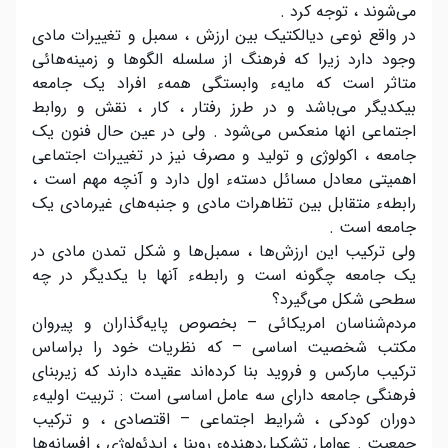
می‌شوند ، توجه کرد .
در واقع نوعی دیالکتیک بین ارزش ، سمبل و تغییرات مادی
وجود دارد زیرا که فرهنگ از سلسله الگوها و زمینه‌هائی
متاثر است که مایهء وابستگی همهء افراد یک جامعه
بیکدیگر می‌باشد و در طرز رفتار ، کار ، نقش و روابط
اجتماعی انها منعکس می‌شود . ولی در عین حال فنون یک
جامعه ، اکولوژی و تولید و مصرف نیز در تغییرات اجتماعی
اهمیتی معادل مسائل دستهء اول دارد و آنچه مهم است ،
رابطهء متقابل بین تظاهرات مادی و جنبه‌های غیرمادی یک
جامعه است .
ولی ترکیب این ارزش‌ها ، سمبل‌ها و شکل تمدن مادی در
یک جامعه چگونه است و رابطهء آنها با یکدیگر در چه
سطحی شکل می‌گیرد؟
مردم‌شناسان امریکائی – بخصوص پایه‌گذاران و پیروان
مکتب شخصیت اساسی – که نظریات خود را براساس
ترکیب مارکس و فروید بنا کرده‌اند عقیده دارند که زیربنای
فرهنگی جامعه دارای سه عامل اساسی است : تربیت اولیهء
دوران کودکی ، شرایط اجتماعی – اقتصادی ، و ترکیب
جمعیت . عوامل تشکیل‌دهندهء روبنا ، ایدئولوژی ، افسانه‌ها