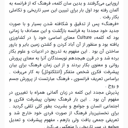
اروپایی می‌گرفتند و بدین سان کلمهء فرهنگ که از فرانسه به
آلمان رفته بود اول بار برای تبیین این سیر تاریخی و تکاملی
بکار رفت .
«فرهنگ» پس از تدقیق و شکافته شدن بسیار و با صورت
جدید خود مجددا به فرانسه بازگشت و این مصادف با زمانی
بود که کلمهء Culture معنای اساسی خود را در کشاورزی
یافته بود و منظور از آن آباد کردن و کشتن زمین بایر و بارور
ساختن آن بود . این مفهوم به تدریج در ادبیات و علوم بکار
برده شد و در قرن هیجدهم نویسندگان آنرا به معنای پرورش
روانی و معنوی بکار بردند و از این زمان فرهنگ برای بیان
پیشرفت فکری شخص متفکر (انتلکتوئل) به کار می‌رفت .
براساس تعریف فرانسوی ، فرهنگ عبارتست از پرورش جسم
و روح .
پذیرش مجدد این کلمه در زبان آلمانی همراه با تغییری در
مفهوم آن بود . این بار فرهنگ بعنوان پیشرفت فکری و
اجتماعی انسان و جوامع و بشریت بطور کلی تلقی گردید .
برای نخستین‌بار فرهنگ از صورت فردی خود خارج شد و
تعریفی جمعی یافت ولی بازهم ، مفهوم پیشرفت و تعدیل
جوامع در سیر تاریخی را منعکس می‌کرد .