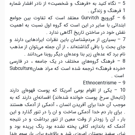
5 – نگاه کنید به «فرهنگ و شخصیت» از نادر افشار شماره
1 فرهنگ و زندگی .
6 – گورویچ Gurvitch معتقد است که تفاوت بین جوامع
ابتدائی با سایر در این است که گروه اول نسبت به اهمیت
نقش خود در ساختن تاریخ آگاهی ندارد .
7 – بسیاری از مردم‌شناسان باین نظرات ایرادهایی دارند و
جای بحث را باقی گذاشته‌اند ، از آن جمله می‌توان از مذهب
نام برد که عده‌ای زیر بنا وعده‌ای دیگر روبنا می‌دانند .
8 – فرهنگ گروه‌های مختلف در یک جامعه ، در فارسی
«خرده فرهنگ» ترجمه شده است که مراد همانSubculture
است .
9 – Ethnocentrisme
10 – یکی از اقوام بومی آمریکا که پوست قهوه‌ای دارند
(تابحال سرخ پوست خوانده شده‌اند) افسانه‌ای دارند که به
موجب آن خدا برای آفریدن انسان ، آدمکی از آدمک هستند
. برای بار دم خدا آدمکی ساخت و ان را در تنور گذارد و این
بار ، آن را زودتر از وقت معین از تنور برداشت و در نتیجه
آدمک که باندازهء کافی پخته نشده بود رنگ پریده بود و
نیای سفید پوستان امروزی شد و بالاخره برای بار سوم خدا