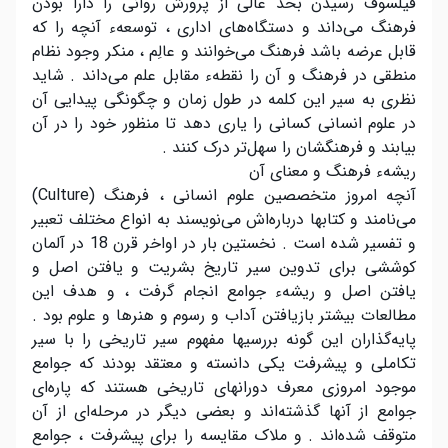
فیلسوف رسیدن بحد عالی از پرورش روانی را دارا بودن
فرهنگ می‌داند و دستگاه‌های اداری ، توسعهء آنچه را که
قابل عرضه باشد فرهنگ می‌خوانند و عالِم ، منکر وجود نظام
منطقی در فرهنگ و آن را نقطهء مقابل علم می‌داند . شاید
نظری به سیر این کلمه در طول زمان و چگونگی پیدایی آن
در علوم انسانی کسانی را یاری دهد تا منظور خود را در آن
بیابند و فرهنگشان را سهل‌تر درک کنند .
ریشهء فرهنگ و معنای آن
آنچه امروز متخصصین علوم انسانی ، فرهنگ (Culture)
می‌نامند و کتابها درباره‌اش می‌نویسند به انواع مختلف تعبیر
و تفسیر شده است . نخستین بار در اواخر قرن 18 در آلمان
کوششی برای تدوین سیر تاریخ بشریت و یافتن اصل و
یافتن اصل و ریشهء جوامع انجام گرفت ، و هدف این
مطالعات بیشتر بازیافتن آداب و رسوم و هنرها و علوم بود .
پایه‌گذاران این گونه بررسیها مفهوم سیر تاریخی را با سیر
تکاملی و پیشرفت یکی دانسته و معتقد بودند که جوامع
موجود امروزی معرف دورانهای تاریخی هستند که پاره‌ای
جوامع از آنها گذشته‌اند و بعضی دیگر در مرحله‌ای از آن
متوقف شده‌اند . و ملاک مقایسه را برای پیشرفت ، جوامع