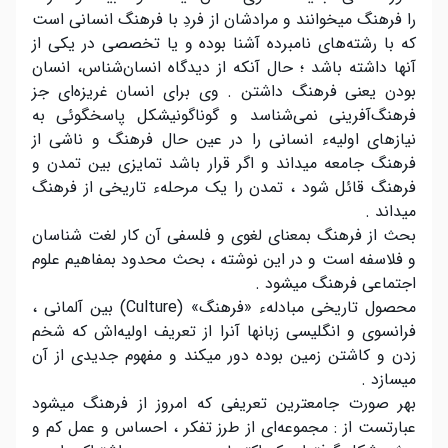
را فرهنگ میخوانند و مرادشان از فردِ با فرهنگ انسانی است
که با رشته‌های نامبرده آشنا بوده و یا تخصصی در یکی از
آنها داشته باشد ؛ حال آنکه از دیدگاه انسان‌شناس، انسان
بودن یعنی فرهنگ داشتن . وی برای انسان غریزه‌ای جز
فرهنگ‌آفرینی نمی‌شناسد و گوناگونیشکل پاسخگوئی به
نیازهای اولیهء انسانی را در عین حال فرهنگ و ناشی از
فرهنگ جامعه میداند و اگر قرار باشد تمایزی بین تمدن و
فرهنگ قائل شود ، تمدن را یک مرحلهء تاریخی از فرهنگ
میداند .
بحث از فرهنگ بمعنای لغوی و فلسفی آن کار لغت شناسان
و فلاسفه است و در این نوشته ، بحث محدود بمفاهیم علوم
اجتماعی فرهنگ میشود .
محصول تاریخی مبادلهء «فرهنگ» (Culture) بین آلمانی ،
فرانسوی و انگلیسی زبانها آنرا از تعریف اولیه‌اش که شخم
زدن و کاشتن زمین بوده دور میکند و مفهوم جدیدی از آن
میسازد .
بهر صورت جامعترین تعریفی که امروز از فرهنگ میشود
عبارتست از : مجموعه‌ای از طرز تفکر ، احساس و عمل کم و