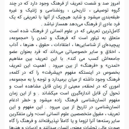
امروز صد و شصت تعریف از فرهنگ وجود دارد که در چند
گروه توصیفی ، تاریخی ، رونشناسی و ژنتیک و غیره
طبقه‌بندی میشود و شاید هیچیک از آنها با تعریفی که یک
فرد عادی از فرهنگ می‌دهد همساز نباشد .
کامل‌ترین تعریفی که در علوم انسانی از فرهنگ شده است
متعلق به تیلور است که فرهنگ و تمدن را «مجموعهء
پیچیده‌ای از شناسایی‌ها ، اعتقادات ، حقوق ، هنرها ، آداب
، اخلاق و سایر خصوصیاتی می‌داند که فرد بعنوان عضو
جامعه‌اش کسب می کند». با این تعریف بین مفاهیم
«تمدن» و «فرهنگ» از بین میرود . اهمیت این تعریف
بخصوص در اینستکه مفهوم «پیشرفت» را که در کلمهء
فرهنگ وجود داشته از میان برمیدارد و توجه را به مجموعهء
اموری که در لحظهء معینی از زمان قابل مشاهده است و
تحول آن قابل اندازه‌گیری است میکشاند . و از این زمان
مفهوم انسان‌شناسی فرهنگ زاده میشود و خطر ادغام
انسان‌شناسی در تاریخ از بین میرود . این مفهوم و این
تعریف ، مقبول متخصصین علوم انسانی است؛ ولی متفکرین
سایر رسته‌ها آنرا لزوما و یا کاملاً نپذیرفته‌اند و فرهنگ را گاه
صورت عالی تجلیات معنوی انسان میدانند و ادبیات و هنرها