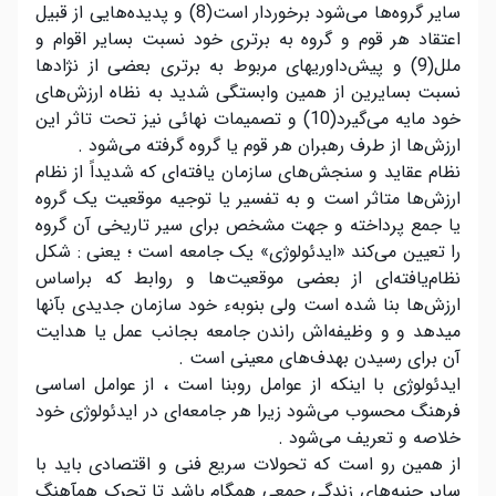
سایر گروه‌ها می‌شود برخوردار است(8) و پدیده‌هایی از قبیل
اعتقاد هر قوم و گروه به برتری خود نسبت بسایر اقوام و
ملل(9) و پیش‌داوریهای مربوط به برتری بعضی از نژادها
نسبت بسایرین از همین وابستگی شدید به نظاه ارزش‌های
خود مایه می‌گیرد(10) و تصمیمات نهائی نیز تحت تاثر این
ارزش‌ها از طرف رهبران هر قوم یا گروه گرفته می‌شود .
نظام عقاید و سنجش‌های سازمان یافته‌ای که شدیداً از نظام
ارزش‌ها متاثر است و به تفسیر یا توجیه موقعیت یک گروه
یا جمع پرداخته و جهت مشخص برای سیر تاریخی آن گروه
را تعیین می‌کند «ایدئولوژی» یک جامعه است ؛ یعنی : شکل
نظام‌یافته‌ای از بعضی موقعیت‌ها و روابط که براساس
ارزش‌ها بنا شده است ولی بنوبهء خود سازمان جدیدی بآنها
میدهد و و وظیفه‌اش راندن جامعه بجانب عمل یا هدایت
آن برای رسیدن بهدف‌های معینی است .
ایدئولوژی با اینکه از عوامل روبنا است ، از عوامل اساسی
فرهنگ محسوب می‌شود زیرا هر جامعه‌ای در ایدئولوژی خود
خلاصه و تعریف می‌شود .
از همین رو است که تحولات سریع فنی و اقتصادی باید با
سایر جنبه‌های زندگی جمعی همگام باشد تا تحرک همآهنگ