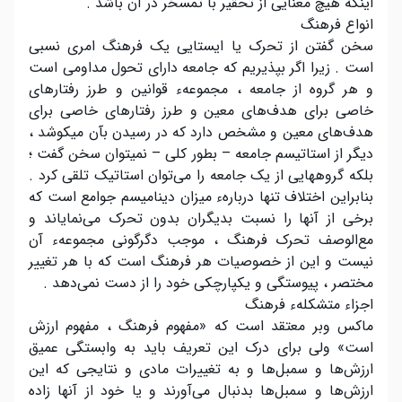
اینکه هیچ معنایی از تحقیر با تمسخر در آن باشد .
انواع فرهنگ
سخن گفتن از تحرک یا ایستایی یک فرهنگ امری نسبی
است . زیرا اگر بپذیریم که جامعه دارای تحول مداومی است
و هر گروه از جامعه ، مجموعهء قوانین و طرز رفتارهای
خاصی برای هدف‌های معین و طرز رفتارهای خاصی برای
هدف‌های معین و مشخص دارد که در رسیدن بآن میکوشد ،
دیگر از استاتیسم جامعه – بطور کلی – نمیتوان سخن گفت ؛
بلکه گروههایی از یک جامعه را می‌توان استاتیک تلقی کرد .
بنابراین اختلاف تنها دربارهء میزان دینامیسم جوامع است که
برخی از آنها را نسبت بدیگران بدون تحرک می‌نمایاند و
مع‌الوصف تحرک فرهنگ ، موجب دگرگونی مجموعهء آن
نیست و این از خصوصیات هر فرهنگ است که با هر تغییر
مختصر ، پیوستگی و یکپارچکی خود را از دست نمی‌دهد .
اجزاء متشکلهء فرهنگ
ماکس وبر معتقد است که «مفهوم فرهنگ ، مفهوم ارزش
است» ولی برای درک این تعریف باید به وابستگی عمیق
ارزش‌ها و سمبل‌ها و به تغییرات مادی و نتایجی که این
ارزش‌ها و سمبل‌ها بدنبال می‌آورند و یا خود از آنها زاده