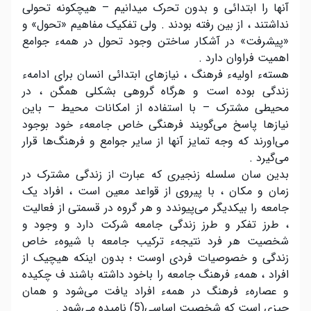
آنها را ابتدائی و بدون تحرک میدانیم – هیچکونه تحولی
نداشتند ، از بین رفته بودند . ولی تفکیک مفاهیم «تحول» و
«پیشرفت» در آشکار ساختن وجود تحول در همهء جوامع
اهمیت فراوان دارد .
هستهء اولیهء فرهنگ ، نیازهای ابتدائی انسان برای ادامهء
زندگی بوده است و هرگاه گروهی بشکلی همگن ، در
محیطی مشترک – با استفاده از امکانات محیط – باین
نیازها پاسخ می‌گویند فرهنگی خاص جامعهء خود بوجود
می‌اورند که وجه تمایز آنها از سایر جوامع و فرهنگ‌ها قرار
می‌گیرد .
بدین سان سلسله زنجیری که عبارت از زندگی مشترک در
زمان و مکان ، با پیروی از قواعد معین است ، افراد یک
جامعه را بیکدیگر می‌پیوندد و هر گروه در قسمتی از فعالیت
، طرز تفکر و طرز زندگی جامعه شرکت دارد و وجود و
شخصیت هر فرد نتیجهء ترکیب جامعه با شیوهء خاص
زندگی و خصوصیات فردی اوست ؛ بدون اینکه هیچیک از
افراد ، همهء فرهنگ جامعه را باخود داشته باشند ف چکیده
و عصارهء فرهنگ در همهء افراد یافت می‌شود و همان
چیزی است که شخصیت اساسی(5) نامیده می‌شود .