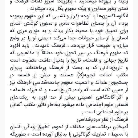
زمینه را بیهوده میشمارند ، بطوریکه امروز کلمات فرهنگ و
تمدن بطور مساوی و بیک مفهوم بکار برده میشوند .
انگلوساکسون‌ها با توجه بفراز و نشیبی که این مفهوم پیموده
بود ، آن را بمعنای تظاهرات مادی و معنوی کوشش انسان
برای تطبیق خود با محیط بکار بردند و به عنوان مرزی که
انسان را از سایر حیوانات جدا می‌کند ؛ یعنی او را در وضع
مبارزه با طبیعت قرار می‌دهد ، فرهنگ نامیدند . باید افزود
که مفهوم فرهنگ در سیر تحول خود مطلقاً با مفاهیمی که
تاریخ جهانی و فلسفهء تاریخ را بدنبال داشت متفاوت است
و تاریخ‌دانانی که به بحث از فرهنگ پرداخته‌اند پیروان
مکتب اصالت تجربه(3) هستند و بیش از فلسفه در
جستجوی علم‌اند و اهمیت مفهوم جامعه‌شناسیِ فرهنگ نیز
از همین نکته است که زادهء تاریخ است و نه فرزند فلسفه ؛
و اگر گاهگاهی اهمیتی بیش از حد لزوم به ریشه‌های
فلسفی علوم اجتماعی داده میشود بخاطر تاثیر مکتب آلمانی
بر علوم اجتماعی است .
فرهنگ از نظر مردم‌شناسی
آمیختن برداشت‌های مختلف از نحوهء تطبیق زندگی انسان
با محیط ، تعاریف گوناگونی را بدنبال آورده است ، بطوریکه