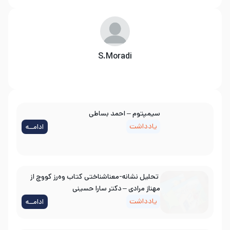
S.Moradi
سیمپتوم – احمد بساطی
یادداشت
ادامــه
تحلیل نشانه-معناشناختی کتاب وه‌رز کووچ از
مهناز مرادی – دکتر سارا حسینی
یادداشت
ادامــه