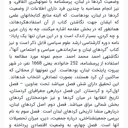
وضعیت کردها در لبنان، پرسشنامه با نمونه­گیری اتفاقی، و
نیز انجام مصاحبه با چندین فرد دارای اطلاعات از وضعیت
کردها در لبنان، بوده­است. که البته منابع کتابخانه­ای علمی
که ایشان جهت نگاشتن کتاب از آن استفاده­کرده­اند،
همانطور که در بخش مقدمه اشاره می­کنند، چه به زبان عربی
و چه کردی، بسیار اندک است و در این میان تنها یک پایان­
نامه دوره کارشناسی ارشد علوم سیاسی قابل ذکر است و نیز
کتاب “کردهای لبنان و سازماندهی سیاسی و اجتماعی آنها”،
نگاشته­ی احمد محمد احمد. حجم نمونه مورد مطالعه با
استفاده از پرسشنامه، 252 خانواده، یعنی 1668 نفر، در شهر
بیروت پایتخت لبنان، بوده­است. این نمونه­ها از محلاتی که
ساکنین آن کرد هستند، بصورت تصادفی انتخاب شده­اند.
این تحقیق دارای شش فصل می­باشد تحت عناوین: – فصل
اول:کرد و کردستان. این فصل درباره­ی جغرافیای کردستان،
تاریخ انقلاب­ها در میان کردها و نیز خودمختاری کردهای
بخش شمالی عراق میباشد. فصل دوم: اصل کردهای لبنان،
درباره­ی منشا تاریخی کردهای لبنان است. فصل سوم به نام
بررسی جمعیت­شناختی، درباره جمعیت، دین، میزان تحصیلات
انها است. فصل چهارم، به وضعیت اقتصادی پرداخته و