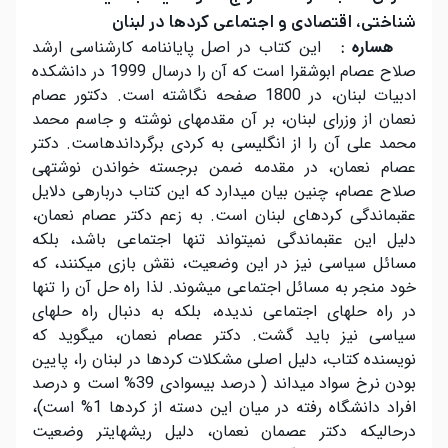
شناختی، اقتصادی و اجتماعی کردها در لبنان
هساره :
این کتاب در اصل پایان­نامه کارشناسی ارشد
صلاح عصام ابوشقرا است که آن را درسال 1999 در دانشکده
ادبیات لبنان، در 1800 صفحه نگاشته است. دکتور عصام
نعمان از وزرای لبنان، بر آن مقدمه­ای نوشته و جاسم محمد
محمد علی آن را از انگلیسی به کردی برگردانده­است. دکتر
عصام نعمان، در مقدمه ضمن برجسته خواندن نوشته­ی
صلاح عصام، چنین بیان می­دارد که این کتاب درباره­ی دلایل
عقب­ماندگی کردهای لبنان است. به زعم دکتر عصام نعمان،
دلیل این عقب­ماندگی نمی­تواند تنها اجتماعی باشد، بلکه
مسائل سیاسی نیز در این وضعیت، نقش بازی می­کنند، که
خود منجر به مسائل اجتماعی می­شوند. لذا راه حل آن را تنها
در راه حل­های اجتماعی ندیده، بلکه به دنبال راه حل­های
سیاسی نیز باید گشت. دکتر عصام نعمان، میگوید که
نویسنده کتاب، دلیل اصلی مشکلات کردها در لبنان را، پایین
بودن نرخ سواد می­داند ( درصد بیسوادی 39% است و درصد
افراد دانشگاه رفته در میان این دسته از کردها 1% است)،
درحالیکه دکتر عصمان نعمان، دلیل ریشه­ای­تر وضعیت