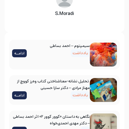
S.Moradi
سیمپتوم – احمد بساطی
یادداشت
ادامــه
تحلیل نشانه-معناشناختی کتاب وه‌رز کووچ از
مهناز مرادی – دکتر سارا حسینی
یادداشت
ادامــه
نگاهی به داستان «کوور کوور ۲» اثر احمد بساطی
– دکتر مهدی احمدی‌خواه