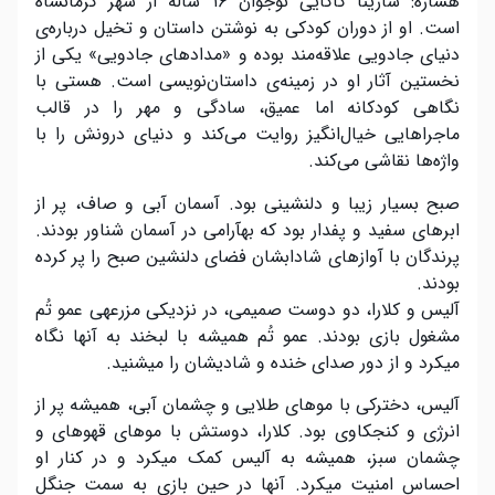
هساره: سارینا کاکایی نوجوان ۱۶ ساله از شهر کرمانشاه
است. او از دوران کودکی به نوشتن داستان و تخیل درباره‌ی
دنیای جادویی علاقه‌مند بوده و «مدادهای جادویی» یکی از
نخستین آثار او در زمینه‌ی داستان‌نویسی است. هستی با
نگاهی کودکانه اما عمیق، سادگی و مهر را در قالب
ماجراهایی خیال‌انگیز روایت می‌کند و دنیای درونش را با
واژه‌ها نقاشی می‌کند.
صبح بسیار زیبا و دلنشینی بود. آسمان آبی و صاف، پر از
ابرهای سفید و پفدار بود که بهآرامی در آسمان شناور بودند.
پرندگان با آوازهای شادابشان فضای دلنشین صبح را پر کرده
بودند.
آلیس و کلارا، دو دوست صمیمی، در نزدیکی مزرعهی عمو تُم
مشغول بازی بودند. عمو تُم همیشه با لبخند به آنها نگاه
میکرد و از دور صدای خنده و شادیشان را میشنید.
آلیس، دخترکی با موهای طلایی و چشمان آبی، همیشه پر از
انرژی و کنجکاوی بود. کلارا، دوستش با موهای قهوهای و
چشمان سبز، همیشه به آلیس کمک میکرد و در کنار او
احساس امنیت میکرد. آنها در حین بازی به سمت جنگل