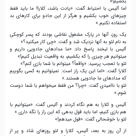
بکشیم!»
اما آلیس با احتیاط گفت: «یادت باشد، کلارا! ما باید فقط
چیزهای خوب بکشیم و هرگز از این جادو برای کارهای بد
استفاده نکنیم.»
یک روز، آنها در پارک مشغول نقاشی بودند که پسر کوچکی
به نام لئو به آنها نزدیک شد و گفت: «چی کار میکنید؟»
آلیس با لبخند پاسخ داد: «ما مدادهای جادویی داریم و
میتوانیم هر چیزی را که بکشیم، به واقعیت تبدیل کنیم!»
لئو با تعجب پرسید: «واقعاً؟ میتوانم با شما بازی کنم؟»
کلارا گفت: «اما این یک راز است. نمیتوانیم به کسی بگوییم
که مدادهای ما جادویی هستند.»
لئو با ناامیدی گفت: «چرا؟ من فقط میخواهم با شما دوست
شوم.»
آلیس و کلارا به هم نگاه کردند و آلیس گفت: «میتوانیم با
هم بازی کنیم، اما باید قول بدهی که این راز را نگه داری.»
لئو با خوشحالی گفت: «قول میدهم!»
از آن روز به بعد، آلیس، کلارا و لئو روزهای شاد و پر از