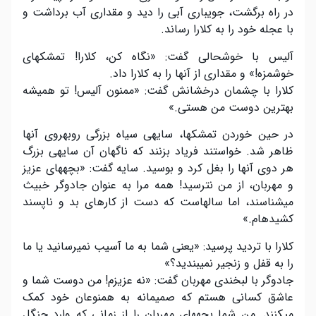
در راه برگشت، جویباری آبی را دید و مقداری آب برداشت و
با عجله خود را به کلارا رساند.
آلیس با خوشحالی گفت: «نگاه کن، کلارا! تمشکهای
خوشمزه!» و مقداری از آنها را به کلارا داد.
کلارا با چشمان درخشانش گفت: «ممنون آلیس! تو همیشه
بهترین دوست من هستی.»
در حین خوردن تمشکها، سایهی سیاه بزرگی روبهروی آنها
ظاهر شد. خواستند فریاد بزنند که ناگهان آن سایهی بزرگ
هر دوی آنها را بغل کرد و بوسید. سایه گفت: «بچههای عزیز
و مهربان، از من نترسید! همه مرا به عنوان جادوگر خبیث
میشناسند، اما سالهاست که دست از کارهای بد و ناپسند
کشیدهام.»
کلارا با تردید پرسید: «یعنی شما به ما آسیب نمیرسانید یا ما
را به قفل و زنجیر نمیبندید؟»
جادوگر با لبخندی مهربان گفت: «نه عزیزم! من دوست شما و
عاشق کسانی هستم که صمیمانه به همنوعان خود کمک
میکنند. من شما بچههای مهربان را از زمانی که وارد جنگل