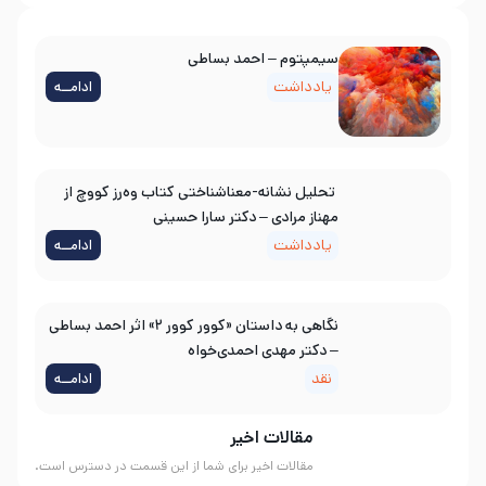
سیمپتوم – احمد بساطی
یادداشت
ادامــه
تحلیل نشانه-معناشناختی کتاب وه‌رز کووچ از
مهناز مرادی – دکتر سارا حسینی
یادداشت
ادامــه
نگاهی به داستان «کوور کوور ۲» اثر احمد بساطی
– دکتر مهدی احمدی‌خواه
نقد
ادامــه
مقالات اخیر
مقالات اخیر برای شما از این قسمت در دسترس است.