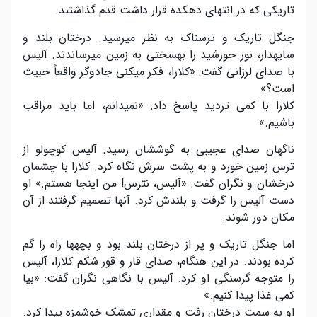
تاریکی که در انتهای دهکده قرار داشت قدم گذاشتند.
جنگل تاریک و ترسناک به نظر میرسید. درختان بلند و
سایهدار، نور خورشید را بهسختی به زمین میرساندند. آلیس
با صدای لرزانی گفت: «کلارا، فکر میکنی جادوگر واقعاً خبیث
است؟»
کلارا با کمی تردید پاسخ داد: «نمیدانم، اما باید مراقب
باشیم.»
ناگهان صدای عجیبی به گوششان رسید. آلیس کوچولو از
ترس زمین خورد و به پشت سرش نگاه کرد. کلارا با چشمان
درخشان و نگران گفت: «آلیس، نترس! من اینجا هستم.» او
دست آلیس را گرفت و بلندش کرد. آنها تصمیم گرفتند از آن
مکان دور شوند.
اما جنگل تاریک و پر از درختان بلند بود و بچهها راه را گم
کرده بودند. در این هنگام، صدای قار و قور شکم کلارا، آلیس
را متوجه گرسنگی او کرد. آلیس با نگاهی نگران گفت: «بیا
کمی غذا پیدا کنیم.»
او به سمت درختان رفت و مقداری تمشک خوشمزه پیدا کرد.