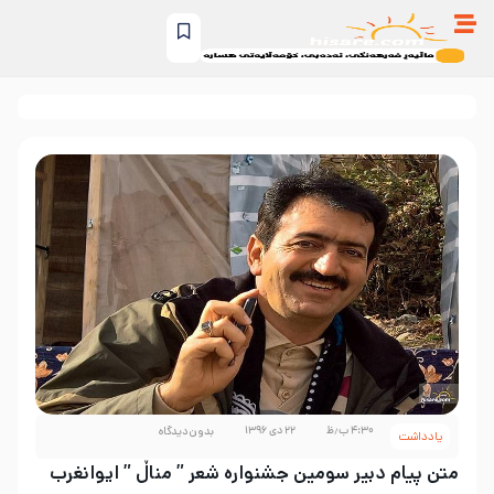
۴:۳۰ ب٫ظ
۲۲ دی ۱۳۹۶
بدون دیدگاه
یادداشت
متن پیام دبیر سومین جشنواره شعر ” مناڵ ” ایوانغرب