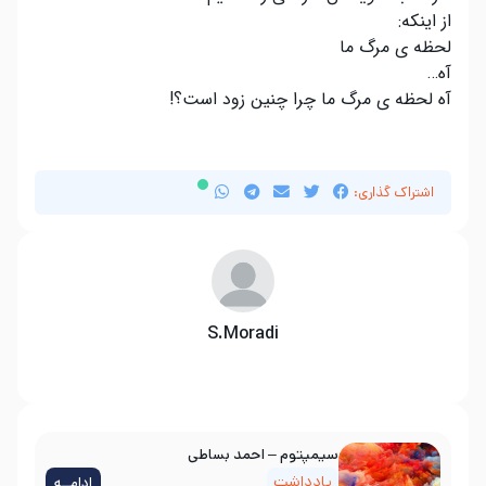
از اینکه:
لحظه ی مرگ ما
آه…
آه لحظه ی مرگ ما چرا چنین زود است؟!
اشتراک گذاری:
S.Moradi
سیمپتوم – احمد بساطی
یادداشت
ادامــه