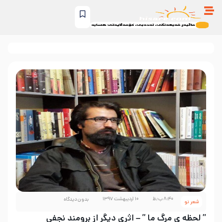
۸:۴۰ ب٫ظ
۱۰ اردیبهشت ۱۳۹۷
بدون دیدگاه
شعر نو
” لحظه ی مرگ ما ” – اثری دیگر از برومند نجفی