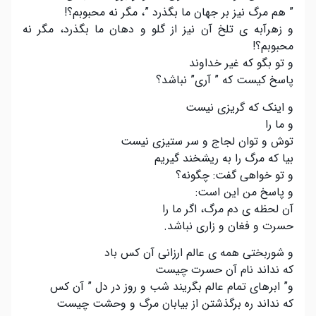
” هم مرگ نیز بر جهان ما بگذرد ”، مگر نه محبوبم؟!
و زهرآبه ی تلخ آن نیز از گلو و دهان ما بگذرد، مگر نه
محبوبم؟!
و تو بگو که غیر خداوند
پاسخ کیست که ” آری” نباشد؟
و اینک که گریزی نیست
و ما را
توش و توان لجاج و سر ستیزی نیست
بیا که مرگ را به ریشخند گیریم
و تو خواهی گفت: چگونه؟
و پاسخ من این است:
آن لحظه ی دم مرگ، اگر ما را
حسرت و فغان و زاری نباشد.
و شوربختی همه ی عالم ارزانی آن کس باد
که نداند نام آن حسرت چیست
و” ابرهای تمام عالم بگریند شب و روز در دل ” آن کس
که نداند ره برگذشتن از بیابان مرگ و وحشت چیست