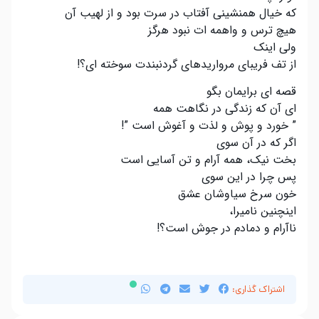
که خیال همنشینی آفتاب در سرت بود و از لهیب آن
هیچ ترس و واهمه ات نبود هرگز
ولی اینک
از تف فریبای مرواریدهای گردنبندت سوخته ای؟!
قصه ای برایمان بگو
ای آن که زندگی در نگاهت همه
” خورد و پوش و لذت و آغوش است ”!
اگر که در آن سوی
بخت نیک، همه آرام و تن آسایی است
پس چرا در این سوی
خون سرخ سیاوشان عشق
اینچنین نامیرا،
ناآرام و دمادم در جوش است؟!
اشتراک گذاری: