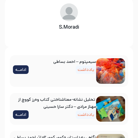
S.Moradi
سیمپتوم – احمد بساطی
یادداشت
ادامــه
تحلیل نشانه-معناشناختی کتاب وه‌رز کووچ از
مهناز مرادی – دکتر سارا حسینی
یادداشت
ادامــه
نگاهی به داستان «کوور کوور ۲» اثر احمد بساطی