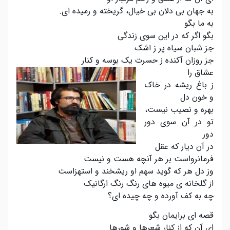
به جهان بی دلان بی خیال، گریخته و رمیده ای.
به ما بگو
بگو اگر که در این سوی زندگی
جز شبان سیاه پر ز اشک
جز روزان آکنده ز حسرت یک بوسه و کنار
عشاق را
ز باغ ریشه در خاک
و خون دل
بهره و نصیب نیست،
تو در آن سوی دور
دور
در آن دیار که عقل
فرمانرواست بر هر آنچه هست و نیست
وز دل هر که گوید سهم او ریشخند و استهزاست
از گلخانه ی میوه های رنگ رنگ ارگانیک
چه به کف آورده و چه چیده ای؟
قصه ای برایمان بگو
ای آن که از کنار شعرها و شورها