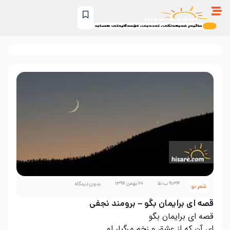
۹:۳۴ ب٫ظ
۲۰ بهمن ۱۳۹۶
بدون دیدگاه
شعر نو
قصه ای برایمان بگو – برومند نجفی
قصه ای برایمان بگو
ای آن که از عشق و زخم مرگبار او