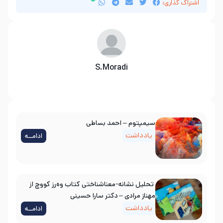
اشتراک گذاری:
S.Moradi
سیمپتوم – احمد بساطی
یادداشت
ادامــه
تحلیل نشانه-معناشناختی کتاب وه‌رز کووچ از
مهناز مرادی – دکتر سارا حسینی
یادداشت
ادامــه