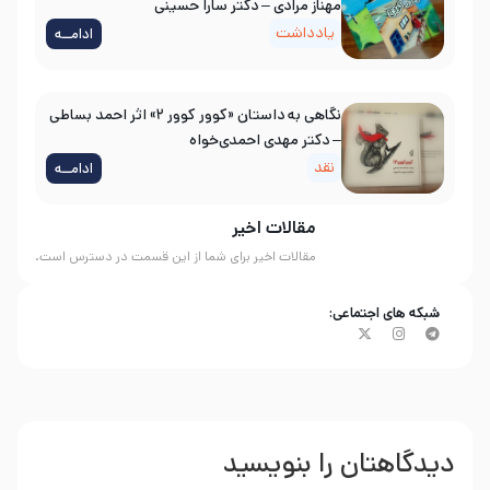
مهناز مرادی – دکتر سارا حسینی
یادداشت
ادامــه
نگاهی به داستان «کوور کوور ۲» اثر احمد بساطی
– دکتر مهدی احمدی‌خواه
نقد
ادامــه
مقالات اخیر
مقالات اخیر برای شما از این قسمت در دسترس است.
شبکه های اجتماعی:
دیدگاهتان را بنویسید