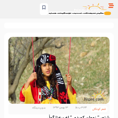
۳:۲۴ ب٫ظ
۱۳ بهمن ۱۳۹۳
بدون دیدگاه
شعر کودکان
شێعر ” زووان کوردی ” لە سەنا گوڵ