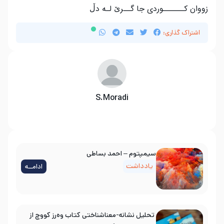
زووان کــــــوردی جا گــرێ لـە د
ڵ
اشتراک گذاری:
S.Moradi
سیمپتوم – احمد بساطی
یادداشت
ادامــه
تحلیل نشانه-معناشناختی کتاب وه‌رز کووچ از