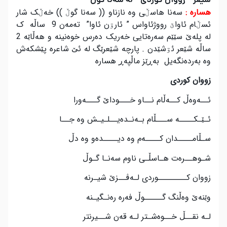
هسارە :
سەنا هاسڵی وە نازناو (( سەنا گوڵ )) خەڵک شار
ئسڵام ئاواێ رووژئاواس ” ئارۊن ئاوا” تەمەن 9 ساڵە ک
لە پلەێ سێێم سەرەتایی خەریک دەرس خوەنینە و هەڵاێە 2
ساڵە شێعر ئۊشێدن
. پارچە شێعرێگ لە ئێ شاعرە پێشکەش
وە بەردەنگەیل بەڕێز ماڵپەڕ هسارە
زووان کوردی
ئــەوەڵ کــەڵام نــاو خـــوداێ گـــەورا
ئـێـکــــە ســـڵام بـەنـدەیــلـیـش وە جــا
سـڵامــــدان کــــەم وە دیــــدەو وە دڵ
شـوهــرەت هـاسڵـی ناوم سەنـا گـوڵ
زووان کــــــــوردی لـەڤــزێ شیـرنە
وێنەێ وەڵنگ گـــــوڵ فەرە رەنـگیـنە
لـە نقــڵ خــوەشـتر لـە قەن شــیرنتر