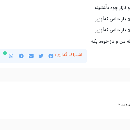
و نازار چوە دڵنشینە
 یار خاس کەڵهوڕ
 یار خاس کەڵهوڕ
ە من و ناز خوەد بکە
اشتراک گذاری:
ه‌اند
*