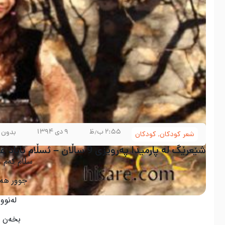
۲:۵۵ ب٫ظ
۹ دی ۱۳۹۴
بدون 
شعر کودکان
,
کودکان
شێعرێگ لە پارمیدا پەروێزی 9 ساڵان – ئسڵام ئاباد غەرب
سڵام کەم 
جوور هەم
لەنوو 
بخەن تا