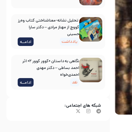
تحلیل نشانه-معناشناختی کتاب وه‌رز
کووچ از مهناز مرادی – دکتر سارا
حسینی
یادداشت
ادامــه
نگاهی به داستان «کوور کوور ۲» اثر
احمد بساطی – دکتر مهدی
احمدی‌خواه
نقد
ادامــه
شبکه های اجتماعی: