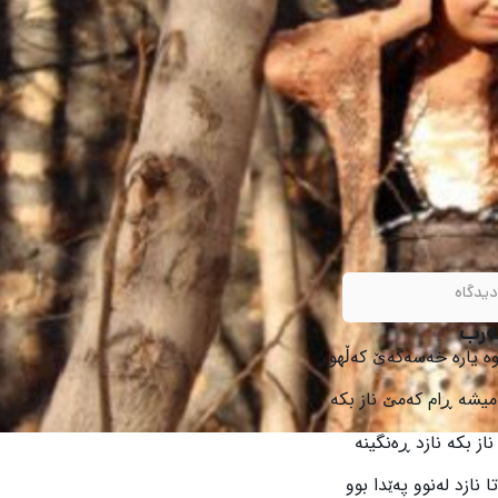
دیدگاه
وە یارە خەسەگەێ کەڵهوڕ
یشە ڕام کەمێ ناز بکە
ناز بکە نازد ڕەنگینە
 نازد لەنوو پەێدا بوو