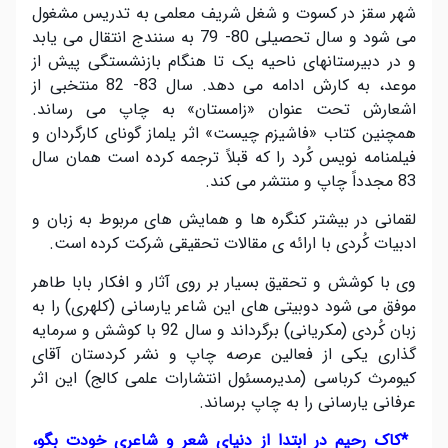
شهر سقز در کسوت و شغل شریف معلمی به تدریس مشغول
می شود و سال تحصیلی 80- 79 به سنندج انتقال می یابد
و در دبیرستانهای ناحیه یک تا هنگام بازنشستگی پیش از
موعد، به کارش ادامه می دهد. سال 83- 82 منتخبی از
اشعارش تحت عنوان «زامستان» به چاپ می رساند.
همچنین کتاب «فاشیزم چیست» اثر یلماز گونای کارگردان و
فیلمنامه نویس کُرد را که قبلاً ترجمه کرده است همان سال
83 مجدداً چاپ و منتشر می کند
.
لقمانی در بیشتر کنگره ها و همایش های مربوط به زبان و
ادبیات کُردی با ارائه ی مقالات تحقیقی شرکت کرده است
.
وی با کوشش و تحقیق بسیار بر روی آثار و افکار بابا طاهر
موفق می شود دوبیتی های این شاعر یارسانی (کلهری) را به
زبان کُردی (مکریانی) برگرداند و سال 92 با کوشش و سرمایه
گذاری یکی از فعالین عرصه چاپ و نشر کردستان آقای
کیومرث کرباسی (مدیرمسئول انتشارات علمی کالج) این اثر
عرفانی یارسانی را به چاپ برساند.
*
کاک رحیم در ابتدا از دنیای شعر و شاعری خودت بگو،