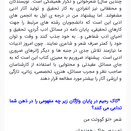
چندین سال) شعرخوانی و تکرار همیشگی است. نویسندگان
و محققانی نیز انفرادی به کار تحقیق و تولید آثار ادبی
مشغولند. اما پیشنهاد من در درجه ی اول به انجمن های
ادبی این است که دانشجویان رشته های مرتبط را جهت
کارهای تحقیقی، پایان نامه در مسائل ادب کُردی، تحقیق و
احیای ادب شفاهی و… به خود جذب کنند و وقت و توان
خود را کمتر صرف شعر و شاعری نمایند. چون امروز ادبیات
ما نیازمند تلاش جدی در جنبه ها و دیگر ژانرهای ضروری
ادبی است. پیشنهاد ضروریم به ممیزی کتاب این است که به
جای مسائل عقیدتی و محتوایی با استفاده از کارشناسان
صاحب نظر و مجرب مسائل، هنری، تخصصی، زبانی، تازگی
و ارزشی آثار را بیشتر مورد مطالعه قرار دهند
*
کاک رحیم در پایان واژگان زیر چه مفهومی را در ذهن شما
تداعی می کنند؟
شعر: «تۆ گووتت من
ته‌ریده‌ی خاکی هه‌نده‌ران