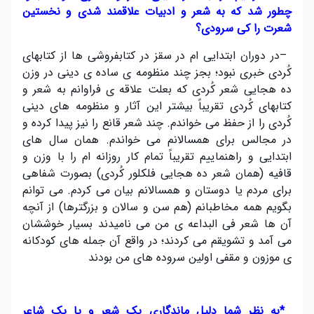
چطور شد که به شعر و ادبیات علاقمند شدی و نخستین
شعرت را کی سرودی؟
–
در دوران ابتدایی ام در سقز در کتابفروشی ها از کتابهای
کُردی خبری نبود؛ بجز چند منظومه ی ساده ی دینی در وزن
ده هجایی شعر کُردی که بعلت علاقه ی فراوانم به شعر و
کتابهای کُردی تقریباً بیشتر این آثار و منظومه های دینی
کُردی را از حفظ می خواندم. چند شعر قانع را نیز پیدا کرده و
در مجالس برای همسالانم می خواندم. همان سال های
ابتدایی و راهنماییم تقریباً تمام کار روزانه ام را با وزن و
قافیه (همان شعر ده هجایی فلکلور کُردی) بصورت شفاهی
برای مردم یا دوستان و همسالانم بیان می کردم. می توانم
بگویم همه مخاطبانم (هم سن و سالان و بزرگترها) از آنچه
آن ها شعر فی البداعه ی من می نامیدند بسیار خوششان
می آمد و تشویقم می کردند؛ در واقع آن جمله های کودکانه
ی موزون و مقفی اولین سروده های من بودند
*
به نظر شما دلیل ماندگاری یک شعر و یا یک شاعر