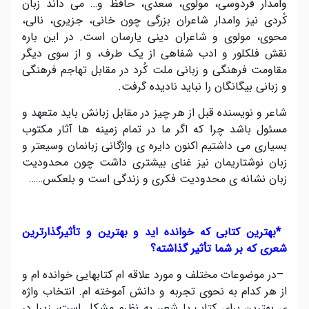
وامدار فردوسی، مولوی، سعدی، حافظ و… می داند زبان
کُردی نیز وامدار شاعران بزرگی چون خانی، جزیری، نالی،
محوی، مولوی و شاعران دینی یارسان است. در این باره
نقش فلکلور و ادب شفاهی از یک طرف، و از سوی دیگر
مقاومت فرهنگی و زبانی ملت کُرد در مقابل تهاجم فرهنگی
و زبانی بیگانگان را نباید نادیده گرفت
.
شاعر و نویسنده قبل از هر چیز در مقابل زبانش باید متعهد و
مسئول باشد چرا که اگر ما در تمام زمینه ها آثار مکتوب
بسیاری می داشتیم اکنون دایره ی واژگانی زبانمان وسیعتر و
زبان نوشتاریمان نیز غنای بیشتری داشت چون محدودیت
زبان نشانه ی محدودیت فکری و زندگی است و بلعکس……
*
بهترین کتابی که خوانده اید و بهترین و تأثیرگذارترین
شعری که بر شما تأثیر گذاشته؟
–
در موضوعات مختلف و مورد علاقه ام کتابهایی خوانده ام و
از هر کدام به نحوی تجربه و دانش آموخته ام. انتخاب واژه
ی بهترین برای کتاب یا شعر، به نظرم مشکل است، زیرا در