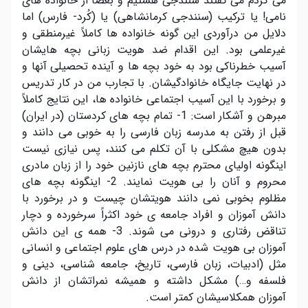
می کردم می گفتند سنندجی هستیم و بعضاً از خانواده های
نامی! یا ترکیب (سنندجی کرمانشاهی) یا (کُرد- فارس) اما
دلایل من درآوردی این گونه خانواده ها کاملاً غیرمنطقی و
غیرعلمی بود. این اقدام ضد هویت زبانی بچه هایشان
آسیب خطرناکی بود به خود بچه ها و آینده تحصیلی آنها و
در نهایت جایگاه خانوادگیشان. با تجارب من در کار تدریس
و برخورد با این آسیب اجتماعی خانواده ها، این نتایج کاملاً
مبرهن و آشکار است: 1- تمام بچه های کردستان (در ایران)
قبل از رفتن به مدرسه زبان فارسی را به خوبی می دانند و
بدون هیچ مشکلی با آن تکلم می کنند، پس نیازی نیست
اینگونه اولیای محترم بچه های نازنین خود را از زبان مادری
محروم و آنان را بی هویت نمایند. 2- اینگونه بچه های
مظلوم بخوبی نمی دانند هویتشان چیست و در برخورد با
دانش آموزان و افراد جامعه ی خود اکثراً سرخورده و دچار
تناقض رفتاری و درونی می شوند. 3- همه ی این دانش
آموزان بی هویت شده در درس های علوم اجتماعی و انسانی
مثل (ادبیات، زبان فارسی، تاریخ، جامعه شناسی، دینی و
فلسفه و…) مشکل داشته و همیشه نمراتشان از دانش
آموزان همکلاسیشان کمتر است
.