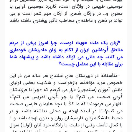
موسیقی طبیعی در واژگان است، کاربرد موسیقی آوایی یا
معنوی و… در واژگان شعری از ارکان مهم شعر است و می
تواند بر ذهن و عاطفه ی مخاطب تأثیر بیشتری داشته باشد
*
زبان یک ملت هویت اوست، چرا امروز برخی از مردم
مناطق کُردنشین ایران از تکلم به زبان مادریشان خودداری
می کنند، چه علتی می تواند داشته باشد و پیشنهاد شما
برای مقابله با این معضل چیست؟
–
متأسفانه در دبیرستان های سنندج هر ساله من در این
خصوص مورد مؤاخذه، بازخواست و شکایت بعضی اولیای
دانش آموزان (سنندجی) قرار می گرفتم که «چرا با فرزندشان
کُردی صحبت می کنم؟! یا چرا کُردی تدریس می کنم؟»
اظهار می فرمودند! که ما کلاً با بچه هایمان فارسی صحبت
می کنیم! تا در آینده لهجه ی محلی نداشته باشند و در
محیط دانشگاه زبان فارسیشان روان و بدون لهجه باشد و…!
با کمال تأسف وقتی از ملیت یا زادگاه خود آنان (اولیا) سوال