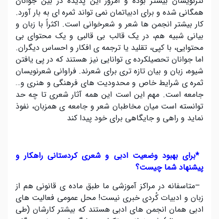
نثرنویسان بیشتر بوده و امروز این پدیده در بین جوانان
همگانی شده و برای ادبیاتمان نمی تواند ثمره ای به بار آورد.
کار بیشتر انجمن ها شعر و شعرخوانی است. اکثراً با زبان و
بیانی شبیه هم، در یک قالب بی قالبی و یک محتوای بی
محتوایی، با کپی، تقلید یا ترجمه ی افکار و احساس دیگران.
اما جوانان تحصیلکرده ی توانایی نیز هستند که در پی یافتن
شیوه، زبان و بیان تازه تری برای شعرند. فراوانی شعرنویسان
ثمره ی شرایط خاص و محدودیت های فرهنگی و هنری و…
جامعه است. مهم این است این همه آثار شعری تا چه حد
توانسته است میان مخاطبان شعر و جامعه ی همزبان، نفوذ
نماید و راهی و جایگاهی برای خود پیدا کند
*
برای بهبود وضعیت ادبی و شعری کردستانی راهکار و
پیشنهاد شما چیست؟
–
متاسفانه در مراکز آموزشی ما طبق ماده ی قانونی هم از
زبان و ادبیات کُردی خبری نیست! محل عمومی فعالیت های
ادبی همان انجمن های ادبی هستند که بیشتر کارشان (طی