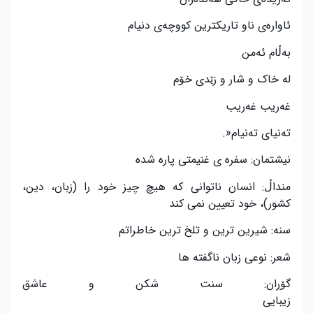
ئاواره‌ی ناو تاریکترین کووچه‌ی دنیام
به‌ڵام ئه‌من
له خاک و شار و زێدی خۆم
غه‌ریب غه‌ریب
ته‌نیای ته‌نیام
»
.
نیشتمان: سفره ی غنیمتی پاره شده
منداڵ: انسان ناتوانی که هیچ چیز خود را (زبان، دین،
کشور)، خود تعیین نمی کند
سنه‌: شیرین ترین و تلخ ترین خاطراتم
شعر: نوعی زبان ناگفته ها
گۆران: سنت شکن و عاشق
زیبایی