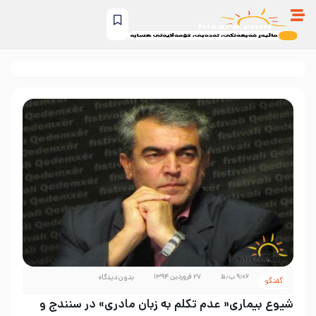
۹:۰۶ ب٫ظ
۲۷ فروردین ۱۳۹۴
بدون دیدگاه
گفتگو
شیوع بیماری« عدم تکلم به زبان مادری» در سنندج و