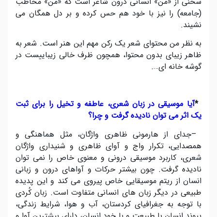
سخنی از «من» انسانی درون شاعر است که «من» مخاطب
(جامعه) را نیز با خود هم حس کرده و بر دل همگان می
نشیند
.
به نظر من محتوای شعر یک رکن مهم این هنر است. شعر به
ظاهر زیبای بدون محتوا، همچون ظرف خالی زیباییست در
گوشه خانه ای….
*
آیا موسیقی در زبان شعری، عاطفه و تخیل را برای ثبت
یک اثر می توان نادیده گرفت و چرا؟
–
جدای از هارمونی ظاهری واژگان، مثل هماهنگی و
همصدایی، تکرار واج و آوای ظاهری و شنیداری واژگان
شعری، کاربرد موسیقی درونی و معنوی خاص را نمی توان
نادیده گرفت. چون بیشتر حرکات و آواهای درون و زبانی
انسان از ریتم موسیقایی خاص پیروی می کند و این پدیده
طبیعی در دیگر زبان های انسانی متفاوت است. زبان کُردی
با توجه به جغرافیای کردستان، آب و هوا، شرایط زندگی،
پیوند انسان با طبیعت و با خود انسان، دارای بیشترین آوا و