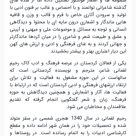
منظومه ها و اشعار فولکلور تشکیل داده اما از سده های
گذشته شاعرانی توانمند و با احساس و غالب بر فنون ادبی با
تولید و سرودن آثاری خاص با فرم و قالب و وزن و قافیه
هایی ماندگار و اشعاری درون مایه ای با محتوا و دیدگاهی
انسانی و توجه به مسائل و موضوعات ملی و میهنی و آیینی
و عشق و طبیعت شعر و شاعری را در میان کردها ماندگارتر
و جهانی کردند و به غنای فرهنگی و ادبی و ارزش های کهن
این دیار اعتباری بهتر و بیشتر بخشیدند
.
یکی از فعالان کردستان در عرصه فرهنگ و ادب کاک رحیم
لقمانی شاعر، مترجم و نویسنده کردستانی است که
سالهاست در این حوزه مشغول به فعالیت و تلاش برای
ارتقاء ارزشهای فرهنگی و ادبی کردستان است که در ارتباط با
فعالیت ها، آثار و اشعارش و همچنین دیدگاهش به حوزه
فرهنگ، زبان و شعر گفتگویی انجام گرفته که تقدیم
علاقمندان و مخاطبان می شود
.
رحیم لقمانی در سال 1340 هجری شمسی در سقز متولد
شده و تحصیلات خود را در همان شهر ادامه داده و مقطع
کارشناسی ادبیات را به اتمام رسانده است. در روستاها و