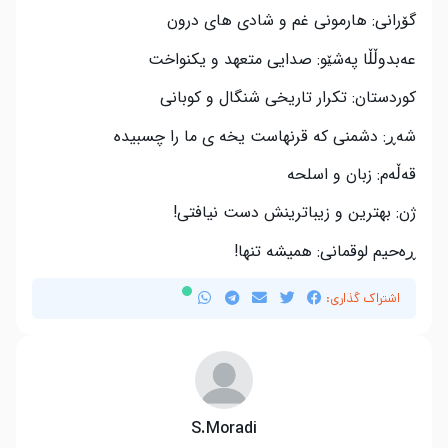
گۆرانی: هارمونی غم و شادی های درون
عه‌بدوڵڵا په‌شێو: صدایی متعهد و یکنواخت
کوردستان: تکرار تاریخی شنگال و کوبانی
شه‌ڕ: دشمنی که قرنهاست یخه ی ما را چسبیده
قه‌ڵه‌م: زبان و اسلحه
ژن: بهترین و زیباترینش دست نیافتی
!
ڕه‌حیم لوقمانی: همیشه تنها!
اشتراک گذاری:
S.Moradi