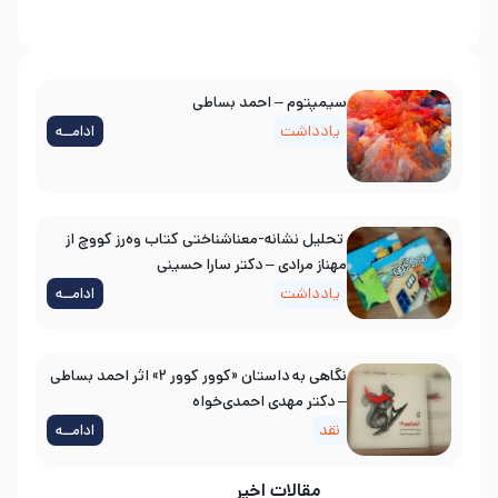
سیمپتوم – احمد بساطی
یادداشت
ادامــه
تحلیل نشانه-معناشناختی کتاب وه‌رز کووچ از
مهناز مرادی – دکتر سارا حسینی
یادداشت
ادامــه
نگاهی به داستان «کوور کوور ۲» اثر احمد بساطی
– دکتر مهدی احمدی‌خواه
نقد
ادامــه
مقالات اخیر