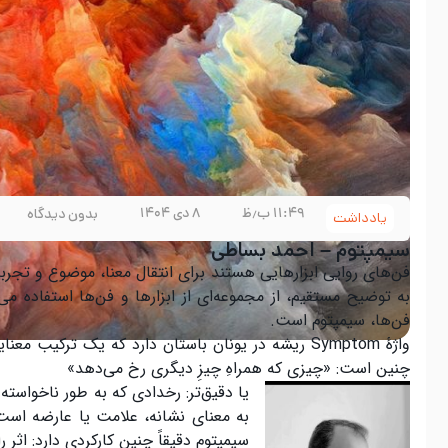
۱۱:۴۹ ب٫ظ
۸ دی ۱۴۰۴
بدون دیدگاه
یادداشت
سیمپتوم – احمد بساطی
فن‌های روایی ابزارهایی هستند برای انتقال معنا، موضوع و تجربه 
به توضیح مستقیم، از مجموعه‌ای از ابزارها و فن‌ها استفاده می
فن‌ها، سیمپتوم است.
واژهٔ Symptom ریشه در یونان باستان دارد که یک ترک
چنین است: «چیزی که همراهِ چیزِ دیگری رخ می‌دهد»
به معنای نشانه، علامت یا عارضه است؛ 
سیمپتوم دقیقاً چنین کارکردی دارد: اثر 