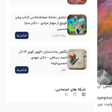
تحلیل نشانه-معناشناختی کتاب وه‌رز
کووچ از مهناز مرادی – دکتر سارا
حسینی
یادداشت
ادامــه
نگاهی به داستان «کوور کوور ۲» اثر
احمد بساطی – دکتر مهدی
احمدی‌خواه
جای اتکا
نقد
ادامــه
ترین این
اللفظی آن
شبکه های اجتماعی:
خدادی که به طور ناخواسته و غیرمستقیم ظاهر می‌شود. در زبان‌های مدرن (انگلیسی و فرانسه)، symptom
ایت نیز،