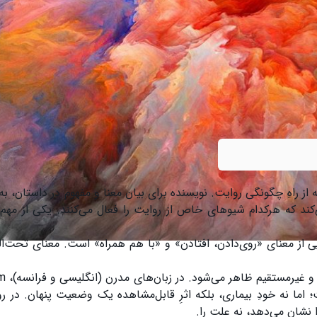
از راهِ چگونگی روایت. نویسنده برای بیان معنا و مفهوم در داستان، به‌
‌کند که هرکدام شیوهای خاص از روایت را فعال می‌کنند. یکی از مهم‌
یب معنایی از معنای «روی‌دادن، افتادن» و «با هم همراه» است. معنای تحت‌
یا دقیق‌تر: ر
اما نه خودِ بیماری، بلکه اثرِ قابل‌مشاهده یک وضعیت پنهان. در رو
را نشان می‌دهد، نه علت را.