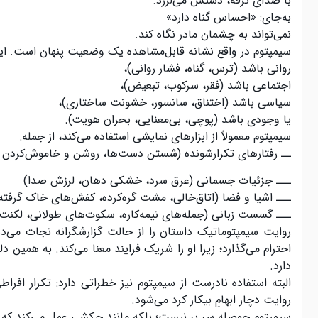
با صدای ترقه، دستش می‌لرزد.
به‌جای: «احساس گناه دارد»
نمی‌تواند به چشمان مادر نگاه کند.
سیمپتوم در واقع نشانه قابل‌مشاهده یک وضعیت پنهان است. ای
روانی باشد (ترس، گناه، فشار روانی)،
اجتماعی باشد (فقر، سرکوب، تبعیض)،
سیاسی باشد (اختناق، سانسور، خشونت ساختاری)،
یا وجودی باشد (پوچی، بی‌معنایی، بحران هویت).
سیمپتوم معمولاً از ابزارهای نمایشی استفاده می‌کند، از جمله:
ــ رفتارهای تکرارشونده (شستن دست‌ها، روشن و خاموش‌کردن چ
ـــ جزئیات جسمانی (عرق سرد، خشکی دهان، لرزش صدا)
ـــ اشیا و فضا (اتاق‌خالی، مشت گره‌کرده، کفش‌های خاک گرفته
ـــ گسست زبانی (جمله‌های نیمه‌کاره، سکوت‌های طولانی، لکنت یا 
روایت سیمپتوماتیک داستان را از حالت گزارشگرانه نجات می‌دهد،
احترام می‌گذارد؛ زیرا او را شریک فرایند معنا می‌کند. به همی
دارد.
البته استفاده نادرست از سیمپتوم نیز خطراتی دارد: تکرار افراط
روایت دچار ابهامِ بیکار کرد می‌شود.
سیمپتوم حوصله سر بر نیست؛ بلکه مانند چکشی عمل می‌کند که ضر