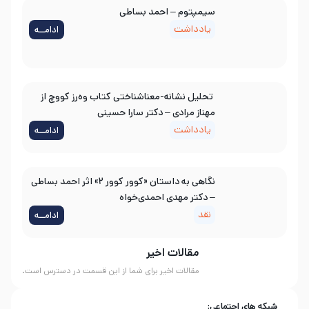
سیمپتوم – احمد بساطی
یادداشت
ادامــه
تحلیل نشانه-معناشناختی کتاب وه‌رز کووچ از
مهناز مرادی – دکتر سارا حسینی
یادداشت
ادامــه
نگاهی به داستان «کوور کوور ۲» اثر احمد بساطی
– دکتر مهدی احمدی‌خواه
نقد
ادامــه
مقالات اخیر
مقالات اخیر برای شما از این قسمت در دسترس است.
شبکه های اجتماعی: