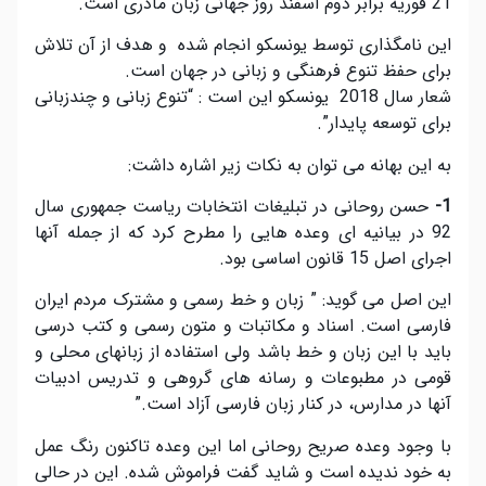
21 فوریه برابر دوم اسفند روز جهانی زبان مادری است.
این نامگذاری توسط یونسکو انجام شده و هدف از آن تلاش
برای حفظ تنوع فرهنگی و زبانی در جهان است.
شعار سال 2018 یونسکو این است : “تنوع زبانی و چندزبانی
برای توسعه پایدار”.
به این بهانه می توان به نکات زیر اشاره داشت:
1-
حسن روحانی در تبلیغات انتخابات ریاست جمهوری سال
92 در بیانیه ای وعده هایی را مطرح کرد که از جمله آنها
اجرای اصل 15 قانون اساسی بود.
این اصل می گوید: ” ‎‎‎‎‎زبان‏ و خط رسمی‏ و مشترک‏ مردم‏ ایران‏
فارسی‏ است‏. اسناد و مکاتبات‏ و متون‏ رسمی‏ و کتب‏ درسی‏
باید با این‏ زبان‏ و خط باشد ولی‏ استفاده‏ از زبانهای‏ محلی‏ و
قومی‏ در مطبوعات‏ و رسانه‏ های‏ گروهی‏ و تدریس‏ ادبیات‏
آنها در مدارس‏، در کنار زبان‏ فارسی‏ آزاد است‏.”
با وجود وعده صریح روحانی اما این وعده تاکنون رنگ عمل
به خود ندیده است و شاید گفت فراموش شده. این در حالی