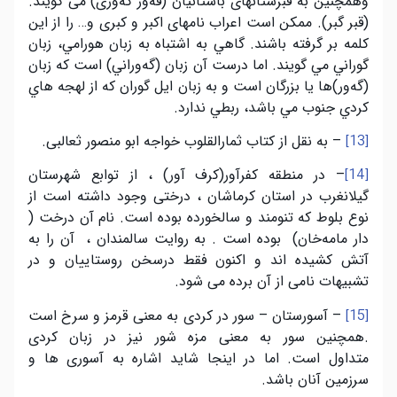
وهمچنين به قبرستانهای باستانيان (قەور گەوری) می گويند.
(قبر گبر). ممکن است اعراب نامهای اکبر و کبری و… را از اين
کلمه بر گرفته باشند. گاهي به اشتباه به زبان هورامي، زبان
گوراني مي گويند. اما درست آن زبان (گەوراني) است كه زبان
(گەور)ها يا بزرگان است و به زبان ايل گوران كه از لهجه هاي
كردي جنوب مي باشد، ربطي ندارد.
– به نقل از کتاب ثمارالقلوب خواجه ابو منصور ثعالبی.
[13]
– در منطقه کفرآور(کرف آور) ، از توابع شهرستان
[14]
گيلانغرب در استان کرماشان ، درختی وجود داشته است از
نوع بلوط که تنومند و سالخورده بوده است. نام آن درخت (
دار مامەخان) بوده است . به روايت سالمندان ، آن را به
آتش کشيده اند و اکنون فقط درسخن روستاييان و در
تشبيهات نامی از آن برده می شود.
– آسورستان – سور در کردی به معنی قرمز و سرخ است
[15]
.همچنين سور به معنی مزه شور نيز در زبان کردی
متداول است. اما در اينجا شايد اشاره به آسوری ها و
سرزمين آنان باشد.