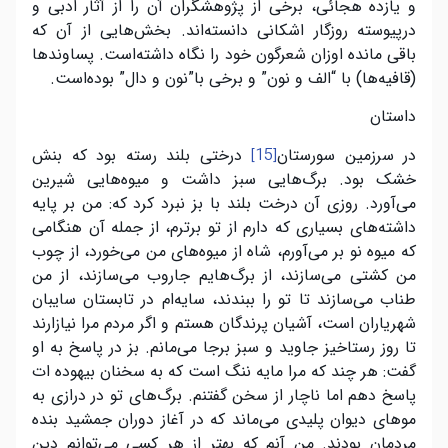
و یازده هجائی، برخی از پژوهشگران آن را از آثار ادبی و
درپیوسته روزگار اشکانی دانسته‌اند. بخش‌هایی از آن که
باقی مانده اوزان شعرگون خود را نگاه داشته‌است. پساوندها
(قافیه‌ها) با “الف و نون” و برخی با”نون و دال” بوده‌است.
داستان
در سرزمین سورستان
درختی بلند رسته بود که بنش
[15]
خشک بود. برگ‌هایی سبز داشت و میوه‌هایی شیرین
می‌آورد. روزی آن درخت بلند با بز نبرد کرد که
:
من بر پایه
داشته‌های بسیاری که دارم از تو برترم، از جمله آن هنگامی
که میوه نو بر می‌آورم، شاه از میوه‌های من می‌خورد، از چوب
من کشتی می‌سازند، از برگ‌هایم جاروب می‌سازند، از من
طناب می‌سازند تا تو را ببندند، سایه‌ام در تابستان سایبان
شهریاران است، آشیان پرندگان هستم و اگر مردم مرا نیازارند
تا روز رستاخیز جاوید و سبز برجا می‌مانم. بز در پاسخ به او
گفت: هر چند که مرا مایه ننگ است که به سخنان بیهوده ات
پاسخ دهم اما ناچار از سخن گفتنم. برگ‌های تو در درازی به
موهای دیوان پلیدی می‌ماند که در آغاز دوران جمشید بنده
مردمان بودند. من آنم که بهتر از هر کسی می‌توانم دین