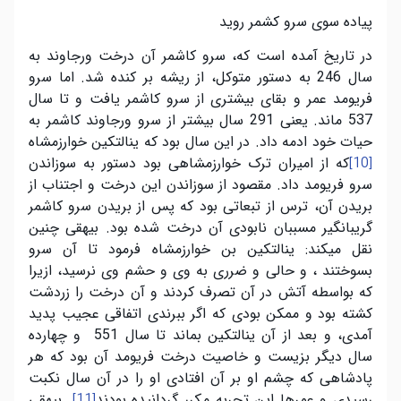
پیاده سوی سرو کشمر روید
در تاریخ آمده است که، سرو کاشمر آن درخت ورجاوند به
سال 246 به دستور متوکل، از ریشه بر کنده شد. اما سرو
فریومد عمر و بقای بیشتری از سرو کاشمر یافت و تا سال
537 ماند. یعنی 291 سال بیشتر از سرو ورجاوند کاشمر به
حیات خود ادمه داد. در این سال بود که ینالتکین خوارزمشاه
که از امیران ترک خوارزمشاهی بود دستور به سوزاندن
[10]
سرو فریومد داد. مقصود از سوزاندن این درخت و اجتناب از
بریدن آن، ترس از تبعاتی بود که پس از بریدن سرو کاشمر
گریبانگیر مسببان نابودی آن درخت شده بود. بیهقی چنین
نقل میکند: ینالتکین بن خوارزمشاه فرمود تا آن سرو
بسوختند ، و حالی و ضرری به وی و حشم وی نرسید، ازیرا
که بواسطه آتش در آن تصرف کردند و آن درخت را زردشت
کشته بود و ممکن بودی که اگر ببرندی اتفاقی عجیب پدید
آمدی، و بعد از آن ینالتکین بماند تا سال 551 و چهارده
سال دیگر بزیست و خاصیت درخت فریومد آن بود که هر
پادشاهی که چشم او بر آن افتادی او را در آن سال نکبت
رسیدی و عمرها این تجربه مکرر گردانیده بودند
. بیهقی
[11]