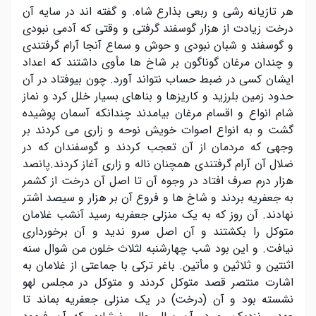
هر تازیانه رشی و ربعی بذارع شاه. و گفته اند در سایه آن
درخت زیادت از هزار گوسفند گرفتی و وقتی که آدمی نبودی
و گوسفند و شبان نبودی و حوش و سماع آنجا آرام گرفتندی
و چندان مرغان گوناگون بر شاخ ها مأوی داشتند که اعداد
ایشان کسی در ضبط حساب نتواند آورد. چون بیوفتاد در آن
حدود زمین بلرزید و کاریزها و بناهای بسیار خلل کرد و نماز
شام انواع و اقسام مرغان بیامدند چندانکه آسمان پوشیده
گشت و به انواع اصوات خویش نوحه و زاری می کردند بر
وجهی که مردمان از آن تعجب کردند و گوسفندان که در
ضلال آن آرام گرفتندی همچنان ناله و زاری آغاز کردند.پانصد
هزار درم صرف افتاد در وجوه آن تا اصل آن درخت از کشمر
به جعفریه بردند و شاخ ها و فروع آن بر هزار و سیصد اشتر
نهادند. آن روز که به یک منزلی جعفریه رسید آنشب غلامان
متوکل را بکشتند و آن اصل سرو ندید و آن برخورداری
نیافت. و این بود شب چهارشنبه لثلاث خلون من شوال سنه
اثنتین و ثلاثین و مأتین. باغر ترکی با جماعتی از غلامان به
اشارت منتصر قصد متوکل کردند و متوکل در مجلس لهو
نشسته بود و آن (درخت) در یک منزلی جعفریه بماند تا