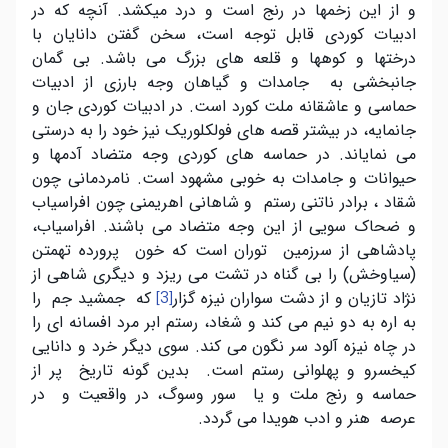
و از این زخمها در رنج است و درد میکشد. آنچه که در
ادبیات کوردی قابل توجه است، سخن گفتن دانایان با
درختها و کوهها و قلعه های بزرگ می باشد. بی گمان
جانبخشی به جامدات و گیاهان وجه بارزی از ادبیات
حماسی و عاشقانه ملت کورد است. در ادبیات کوردی جان و
جانمایه، در بیشتر قصه های فولکلوریک نیز خود را به درستی
می نمایاند. در حماسه های کوردی وجه متضاد آدمها و
حیوانات و جامدات به خوبی مشهود است. نامردمانی چون
شقاد ، برادر ناتنی رستم و شاهانی اهریمنی چون افراسیاب
و ضحاک سویی از این وجه متضاد می باشند. افراسیاب،
پادشاهی از سرزمین توران است که خون پرورده تهمتن
(سیاوخش) را بی گناه در تشت می ریزد و دیگری شاهی از
نژاد تازیان و از دشت سواران نیزه گزار
که جمشید جم را
[3]
به اره به دو نیم می کند و شغاد، رستم ابر مرد افسانه ای را
در چاه نیزه آلود سر نگون می کند. سوی دیگر خرد و دانایی
کیخسرو و پهلوانی رستم است. بدین گونه تاریخ پر از
حماسه و رنج ملت و یا سور وسوگ، در واقعیت و در
عرصه هنر و ادب هویدا می گردد.