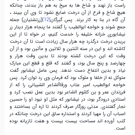
راست باز نهند و شاخ ها به میخ به هم باز بندند، چنانکه
هیچ شاخ و فرع از آن درخت ضایع نشود تا وی آن ببیند ،
آن گاه در بنا به کار برند. پس گبرگان
(زرتشتیان) جمله
[12]
جمع شوند و خواجه ابوالطیب را گفتند ما پنجاه هزار دینار زر
نیشابوری خزانه خلیفه را خدمت کنیم، در خواه تا از این
بریدن درخت درگذرد چه هزار سال زیادت است تا آن درخت
کاشته اند و این در سنه اثنتین و ثلاتین و مأتین بود و از آن
وقت که این درخت کشته بودند تا بدین وقت هزار و
چهارصد و پنج سال بود، و گفتند که قلع و قطع این مبارک
نیاد و بدین انتفاع دست ندهد. پس عامل نیشابور گفت
متوکل نه از خلفا و ملوک بود که فرمان وی رد توان کرد. پس
خواجه ابوالطیب امیر عتاب ورقاألشاعر الشیبانی را که از
فرزندان عمر و بن کلثوم الشاعر بود بدین عمل نصب کرد و
استادی درودگر بود، در نیشابور که مثل او نبود او را حسین
نجار گفتندی. مدتی روزگار صرف کردند تا اره آن بساختند و
اسباب آن را مهیا کردند و استداره ساق این درخت چنانکه در
کتب آورده اند مساحت بیست بیست و هفت تازیانه بوده
است.