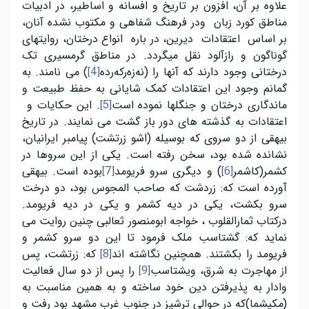
علاوه بر آن، افزون بر تاریخ و افسانه و اساطیر، در ادبیات
مناطق کورد زبان ودر فرهنگ شفاهی و مکتوب نشده آنان،
بر اساس اعتقادات دیرین، در باره انواع درختان، روایتهای
گوناگون و رازآلود نقل میگردد. در مناطق گرمسیری تک
درختانی وجود دارند که آنها را (نەزەرکەرده
) می نامند. به
[4]
گمانم وجود این اعتقادات کمک شایانی به حفظ طبیعت و
ماندگاری درختان و جنگلها نموده است
. این حکایات و
[5]
اعتقادات به گذشته های دور باز گشت می نمایند. در تاریخ
بیهقی از دو سروی که بوسیله (اشو زرتشت) پیامبر ایرانیان،
نشانده شده بود، سخن رفته است. یکی از این سروها در
کشمر(کاشمر
) و دیگری سرو فریومد
بوده است. بیهقی
[7]
[6]
آورده است که: زردشت که صاحب المجوس بود، دو درخت
سرو بکشت، یکی در دیه کشمر و یکی در دیه فریومد.
درکتاب ثمارالقلوب ، خواجه ابومنصور ثعالبی چنین روایت می
نماید که: گشتاسب ملک فرمود تا این دو سرو کشمر و
فریومد را بکشتند. همچنین نگاشته اند
که: زرتشت، پس
[8]
از مهاجرت به شرق، ویشتاسب
را پس از دو سال فعالیت
[9]
وادار به پذیرفتن دین خود ساخته و به همین مناسبت به
(مکیشما)که در حوالی ترشیز در جنوب غرب مشهد بود رفت و