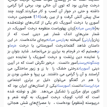
درخت چناری بود که توی آن خالی بود، برخی آنرا گرامی
داشته و حتی در جوار آن کسب و کار میکردند.گویند چند
سال پیش آتش گرفت و از بین رفت
! همچنین درخت
[14]
آسوری یا درخت آسوریگ نام یکی از کتاب‌های نوشته‌شده
به(
(
زبان پهلویاست.منظومه درخت آسوریک، در
فارسی میانه
شمار متن‌های اندک شمار غیر دینی است که از
زبان
)
(
آمیخته به
برجای مانده‌است
.
در این
پارتی
پارسی میانه
داستان شاهد گفتماندرخت آسورستانی یا درخت
و
خرما
هستیم که در فرجام به برتری بز می‌انجامد. شاید بتوان بز
بز
را نماینده دین زرتشت و درخت آسوریک را نماینده دین
آسور دانست. درخور نگرش است که در آیین
چندگونه‌پرستی
دینی
درختی خشک را با زر و زیور ساختگی می
آسوریان
آراستند و آن را گرامی می داشتند. بی پروا و خشن بودن بز
را هم در گفتگو می‌توان دلیل بر برتری اجتماعی
دانست
.
یکی از استان‌های ایران بود که
مزداپرستان
آسورستان
اکنون عراق مرکزی را تشکیل می‌دهد
.
نقل و نوشته شده
است که کتاب کوچک درخت آسوریک به گونه شعر و
درپیوسته (منظوم) بوده‌است ، با مصراع‌های شش هجائی