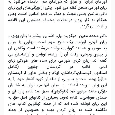
اورامان ایران و عراق که هورامان هم نامیده می‌شود به
زبان اورامی سخن گفته می شود. یکی از ویژگی‌های این زبان
باقی ماندن جنس مونث و مذکر در نحو اسامی است، یعنی
هنگام به کار بردن در حالات مختلف دستوری این قائده
رعایت می گردد.
دکتر محمد معین میگوید: برای آشنایی بیشتر با زبان پهلوی،
زبان کردی اورامی یک منبع مهم است. پهلوی با وزنی
بخصوص و همانند گورانی خوانده می‌شده است وگاهی آن
را پهلوی وبرخی اوقات آن را اورامه، اورامن و اورامانیان می
گفته اند. زبان کردی هورامی برای سده های طولانی زبان
ادبی غالب در کردستان جنوبی (شامل
استانهای کردستان،کرماشان، ایلام و بخش هایی از کردستان
عراق) بوده است و بسیاری از شاعران کورد اشعار خود را به
این زبان سروده اند که از میان آنها می توان به شاعران
بزرگی مانند مولوی کرد (تاوگوزی)، میرزا عبدالقادر پاوه ای و
صیدی هورامی… اشاره نمود. بسیاری از کتابهای اهل حق به
این زبان نوشته شده اند که از جمله کهنترین کتاب های
نگاشته شده به زبان کردی بوده و همچنین از جمله