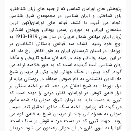
پژوهش های اورامان شناسی که از جنبه های زبان شناختی،
باور شناختی و ایران شناسی در مجموعه‌ی شرق شناسی
انجام می گیرد، با کشف قباله های اورامان(کهن ترین
سندهای ایرانی به دوزبان رسمی یونانی وپهلوی اشکانی
(زبان ایران میانه‌ی شمال غربی) در سال های 1919-1913 به
اوج خود رسید. کشف سه قباله‌ی باستانی اشکانیان در
اورامان در استان کردستان ایران به طور اتفاقی رخ داد که
در این زمینه روایاتی چند در لابه لای منابع تاریخی و مآخذ
زبان شناسی ثبت گردیده است که به طور خلاصه ارائه می
گردد. گویا پیش از جنگ جهانی اول، یکی از مریدان شیخ
علاءالدین نقشبندی به نام صوفی عبدالله در روستای بیاره از
قراء اورامان به شیخ اطلاع می دهد که بر تخته سنگی بر
فراز قله‌ی کوهی در اورامان، نقش مردی را دیده است که
تیری به دست دارد. به فرمان شیخ، صوفی یاد شده مأمور
می گردد که پیرامون تخته سنگ مذکور تحقیق کند. سپس
صوفی به همراه تنی چند از مریدان شیخ به قله‌ی کوه می
روند. جهت تیری که در دست مرد منقوش بر سنگ است،
آنها را به سوی غاری در آن حوالی رهنمون می شود. مریدان