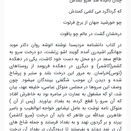
چنان بالیده شد سرو بلندش
که گرداگرد می کشی کمندش
چو خورشید جهان از برج فرتوت
درخشان گشت در عالم چو یاقوت
در کتاب دانشنامه مزدیسنا نوشته انوشه روان دکتر موبد
جهانگیر اشیدری آمده: گویند اشو زرتشت، دو درخت سرو به
طالع سعد در دو محل به دست خود کاشت، یکی در دهکده
کشمر(کاشمر) و دیگری در دهکده فریومد از روستاهای
(توس)خراسان. به مرور این درخت بلند و ستبر و پرشاخ
شده و دیدن آن موجب شگفتی بینندگان میشود. چون
وصف این سروها در مجلس متوکل عباسی، خلیفه عهد، بیان
شد، او که مشغول به عمارت در سامره بود به خاطرش افتاد
که آن سرو را قطع کرده، به بغداد بیاورند. (پس از آن )
متوکل نامه نوشت به عامل نیشابور خواجه ابوالطیب و بامیر
طاهربن عبدالله بن طاهر که باید آن درخت (سرو کاشمر)
ببرند و بر گردون نهند و به بغداد فرستند و جمله شاخ های
آن در نمد دوزند و بفرستند تا درودگران در بغداد آن درخت