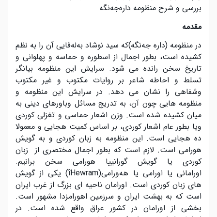
بررسی و شرح منظومه دارەجەنگە
مقدمه
در منظومه (داره جەنگه)که سید نوشاد بەلەفایی آن را به نظم
کشیده است، بطور اجمال از اسطوره و حماسه و پهلوانی و
تاریخ سخن رانده می شود. سرایش این منظومه بیانگر
تسلط و احاطه شاعر بر روایات مکتوب و غیر مکتوب
وشفاهی را نشان می دهد. در سرایش این منظومه و
منظومه هایی چون آن، به تدریج مسائل وباورهای دینی به
میان کشیده شده است. وزن اشعار حماسی و تغزلی کوردی
ویا بطور عام اشعار کوردی، بر اساس کمیت هجایی و معمولا
ده هجایی است. این منظومه به زبان کوردی و به گویش
هورامی است. لازم است که بطور اجمال مختصری از زبان
کوردی یا گویش گورانییا هورامی سخن برانیم.
اورامانی یا اورامی یا هه‌ورامی(
Hewram
î
) یکی از گویش
های زبان‌ کوردی است. اورامان ناحیه ای بزرگ از غرب ایران
است که به بهشت ایران و سرزمین اهورامزدا مشهور است.
بخشی از اورامان در کشور عراق واقع شده است. در