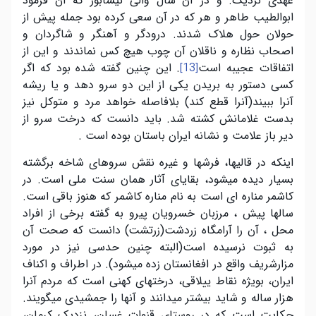
عهدی نزدیک. و در آن سال والی نیشابور که آن فرمود
ابوالطیب طاهر و هر که در آن سعی کرده بود جمله پیش از
حولان حول هلاک شدند. درودگر و آهنگر و شاگردان و
اصحاب نظاره و ناقلان آن چوب هیچ کس نماندند و این از
اتفاقات عجیبه است
. این چنین گفته شده بود که اگر
[13]
کسی دستور به بریدن یکی از این دو سرو دهد و یا ریشه
آنرا ببیند(آنرا قطع کند) بلافاصله خواهد مرد و متوکل نیز
بدست غلامانش کشته شد. باید دانست که درخت سرو از
دیر باز علامت و نشانه ایران باستان بوده است .
اینکه در قالیها، فرشها و غیره نقش سروهای شاخه برگشته
بسیار دیده میشود، بقایای آثار همان سنت ملی است. در
کاشمر مناره ای است به نام مناره کاشمر که هنوز باقی است.
سالها پیش ، مرزبان خسرویان پیرو به گفته برخی از افراد
محل ، آن را آرامگاه زردشت(زرتشت) دانست که صحت آن
به ثبوت نرسیده است(البته چنین حدسی نیز در مورد
مزارشریف واقع در افغانستان زده میشود). در اطراف و اکناف
ایران، بویژه نقاط ییلاقی، درختهای کهنی است که مردم آنرا
هزار ساله و شاید بیشتر میدانند و آنها را جمشیدی میگویند.
حکایت است که در روستای قنوات غسان، نزدیک کرمان،