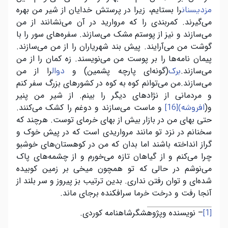
را بستایم، زیرا در پرستش خدایان از شیر من بهره
مزدیسنان
می‌گیرند. کمربندی را که مروارید در آن می‌نشانند از من
می‌سازند و نیز از پوستم مشک می‌سازند. سفره‌های سور را با
گوشت من می‌آرایند. پیش بند شهریاران را از من می‌سازند.
پیمان نامه‌ها را بر پوست من می‌نویسند. زه کمان را از من
می‌سازند.
(گونه‌ای پارچه پشمین) و
را از من
برک
دوال
می‌سازند.من می‌توانم کوه به کوه در کشورهای بزرگ سفر کنم
و مردمانی از نژادهای دیگر را بینم. از شیر من پنیر
و(
و ماست می‌سازند و دوغم را کشک می‌کنند.
افروشه)
[16]
حتی بهای من در بازار بیش از بهای خرمای توست. هرچند که
سخنانم در نزد تو مانند مرواریدی است که در پیش خوک و
گراز انداخته باشند اما بدان که من در کوهستان‌های خوشبو
چرا می‌کنم و از گیاهان تازه می‌خورم و از چشمه‌های پاک
می‌نوشم در حالی که تو همچون میخی بر زمین کوبیده
شده‌ای و توان رفتن نداری
.
بدین ترتیب بز پیروز و سر بلند از
آنجا رفت و درخت خرما سرافکنده برجای ماند
.
– نویسنده وپژوهشگرشاهنامه کوردی.
[1]