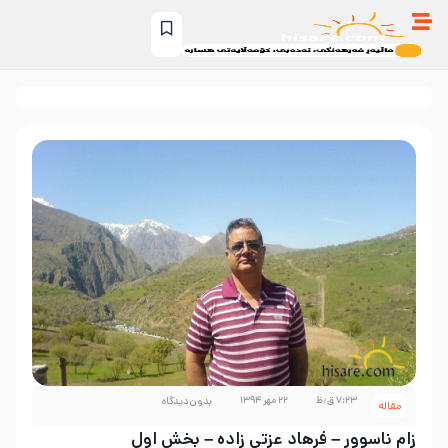
۷:۲۳ ق٫ظ
۲۲ مهر ۱۳۹۴
بدون دیدگاه
مقاله
زام ناسوور – فرهاد عزتی زاده – بخش اول