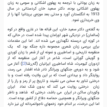
به زبان یونانی با ترجمه به پهلوی اشکانی و سومی به زبان
پهلوی اشکانی بوده، دکتر سعید خان کردستانی در سال
1913 به انگلستان آورد و مدتی بعد موزه‌ی بریتانیا آنها را از
وی خریداری نمود.
به گفته‌ی دکتر سعید خان، این قباله ها در غاری واقع در کوه
(سالمان) در نزدیکی شهر اورامان پیدا شده است در حالی که
در کوزه ای دربسته نگهداری می شده اند. اما این مقدمات
برای بررسی زبان شعری مجموعه داره جنگه بود که یک
منظومه تاریخی و اساطیری و نمونه ای از شعر با زبان کوردی
و گویش گورانی است، شاعر در آغاز این منظومه که از
ازدوران کیومرث، شاه اساطیری ایرانیان (گەڕشا
) آغاز می
[2]
شود و به دورەی جنگهای ویرانگر نادر شاه افشار می رسد،
روایتگر داد و بیدادی است که بر این ولایت رفته است و با
درختی تناور به سخن می نشیند و تاریخ پر از رمز و راز را از
زبان درختی روایت می کند که بدون شک نماد ایران
وکوردان ساکن در ایران می باشد، درختی که شاهد و ناظر
جنگهای ویرانگر و همچنین حماسه دفاع از کشور بوده است.
اما این درخت، بر اندام خود زخمهای ناجوانمردانه ای نیز دارد