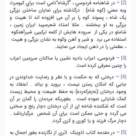
– در شاهنامه فردوسي ، “گرشاه”نامي است براي کيومرث
[2]
وبه معني (کوه شاه) . درگذشته برای نمايان ساختن بزرگی
يک شاه ، پسوند کوه را بر آن می افزوده اند تا هيبت و
بزرگی به او ببخشند . مثلا استاد شعرسپيد ايران زمين ،
شاملو در يکی از سروده هايش از کلمه ترکيبی شيرآهنکوه
استفاده می برد و شير و آهن وکوه به نشان بزرگی و هيبت
، عظمتی را در ذهن ايجاد می نمايند.
– فردوسی، اعراب باديه نشين يا ساکنان سرزمين اعراب
[3]
را چنين معرفی کرده است.
– درختی که به حکمت و با نظر و رضايت خداوندی در
[4]
جايي که امکان رستن نيست ، برويد و ببالد . اعتقاد به
وجود درختان (نەزەرکەردە) به حفظ طبيعت و محيط زيست
کمک شايانی نموده است . بطوريکه مردمان را گمان بر آن
است که شکننده شاخه ای از آن درختان دچار رنج و سختی
می گردد و حتی ممکن است برای آن شخص مرگبارباشد .
دچار مرگ فرزند و يا کوری و کری گردد.
– در مقدمه کتاب ئاوينک اثری از نگارنده بطور اجمال به
[5]