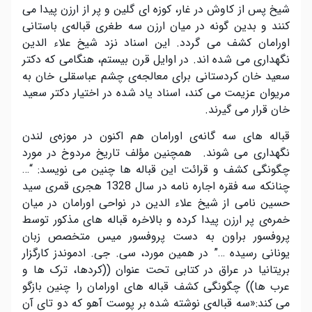
شیخ پس از کاوش در غار، کوزه ای گلین و پر از ارزن پیدا می
کنند و بدین گونه در میان ارزن سه طغری قباله‌ی باستانی
اورامان کشف می گردد. این اسناد نزد شیخ علاء الدین
نگهداری می شده اند. در اوایل قرن بیستم، هنگامی که دکتر
سعید خان کردستانی برای معالجه‌ی چشم عباسقلی خان به
مریوان عزیمت می کند، اسناد یاد شده در اختیار دکتر سعید
خان قرار می گیرند.
قباله های سه گانه‌ی اورامان هم اکنون در موزه‌ی لندن
نگهداری می شوند. همچنین مؤلف تاریخ مردوخ در مورد
چگونگی کشف و قرائت این قباله ها چنین می نویسد: “…
چنانکه سه فقره اجاره نامه در سال 1328 هجری قمری سید
حسین نامی از شیخ علاء الدین در نواحی اورامان در میان
خمره‌ی پر ارزن پیدا کرده و بالاخره قباله های مذکور توسط
پروفسور براون به دست پروفسور میس متخصص زبان
یونانی رسیده …” در همین مورد، سی. جی. ادموندز کارگزار
بریتانیا در عراق در کتابی تحت عنوان ((کردها، ترک ها و
عرب ها)) چگونگی کشف قباله های اورامان را چنین بازگو
می کند:«سه قباله‌ی نوشته شده بر پوست آهو که دو تای آن