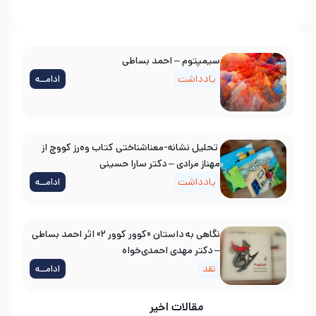
سیمپتوم – احمد بساطی
یادداشت
ادامــه
تحلیل نشانه-معناشناختی کتاب وه‌رز کووچ از
مهناز مرادی – دکتر سارا حسینی
یادداشت
ادامــه
نگاهی به داستان «کوور کوور ۲» اثر احمد بساطی
– دکتر مهدی احمدی‌خواه
نقد
ادامــه
مقالات اخیر