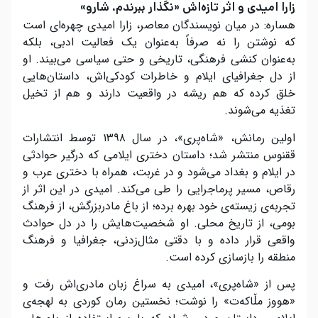
زارا امیدی و اثر تازه‌اش «نگذار ببرندم، شارو»
هسارە: در میان نویسندگان معاصر، زارا امیدی چهره‌ای است
که نوشتن را نه صرفاً به‌عنوان یک فعالیت ادبی، بلکه
به‌عنوان کنشی فرهنگی، تاریخی و حتی سیاسی می‌بیند. او
از دل جغرافیای ایلام و خاطرات کودکی‌اش، داستان‌هایی
خلق کرده که هم ریشه در واقعیت دارند و هم از تخیل
تغذیه می‌شوند.
اولین رمانش، «شاه‌پری»، در سال ۱۳۹۸ توسط انتشارات
ققنوس منتشر شد؛ داستان دختری ایلامی که درگیر حوادثی
در ایلام و بغداد می‌شود و در غربت، همراه با دختری عرب و
رقاص، مسیر پرماجرایی را طی می‌کند. امیدی در این اثر از
تجربه‌ی زیسته‌ی خود بهره برده؛ از باغ مادربزرگش، از فرهنگ
بومی، از تاریخ محلی. او شخصیت‌هایش را در دل حوادث
واقعی قرار داده و با دقتی مثال‌زدنی، جغرافیا و فرهنگ
منطقه را بازسازی کرده است.
پس از «شاه‌پری»، امیدی به سراغ زبان مادری‌اش رفت و
«هووز مڵاکه‌ت» را نوشت؛ نخستین رمان کوردی به لهجه‌ی