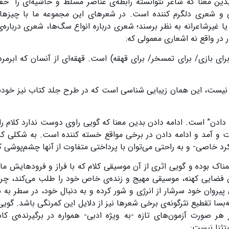
ین معنا که شاعر نتوانسته رابطه‌ی عناصر مسلط و حاشیه‌ای را “حقی
و شعری دلگرم کننده است. در شعرهای این مجموعه ما با چیزهای
غیرشاعرانه به نظر برسند؛ شعری درباره انواع سگ‌ها، شعری درباره
ر واقع نه اشعاری معمولی که:
رای بازی/ برای تمسخر/ برای قهقه) است. قهقه‌ای از آنسان که ابرمرد
 نیست، این همان زیبایی شناسی‌ است که در طرح جلد کتاب نیز خودن
ه دادن” است. ادامه دادن بدین معنا که گویی راوی دوست ندارد کلام را 
فت و آمد و ادامه دادن در برخی مواقع خسته کننده است. به شکلی ک
خاصی- و به راحتی می‌توان با پرداختی متفاوت از آنها چشم‌پوشی ک
ناک بوده و گویی اثری از آن موسیقی کلام که با فراز و فرودهایش ما
ن فضایی کهنه، موسیقی مهیج و زنده‌ی خاص خود را طلب می‌کند، چرا
روان خود سرشار از انرژی و شور کرده و به دنبال خود، در سطر به 
سا تقطیع نثرگونه‌ی برخی شعرها نیز از دلایل این کمرنگی باشد. گویی
ورت آزمون‌های تازه‌ -به ویژه ادبی- همواره در برگیرنده‌ی کاس
تثنا نیست: