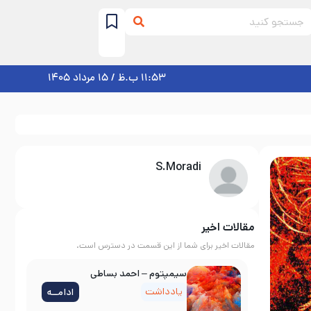
11:53 ب.ظ / 15 مرداد 1405
S.Moradi
مقالات اخیر
مقالات اخیر برای شما از این قسمت در دسترس است.
سیمپتوم – احمد بساطی
یادداشت
ادامــه