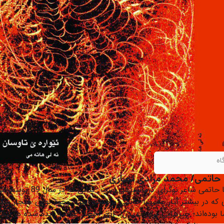
اه
ا حاتمی/ محمد مرادی نصاری
ا حاتمی شاعر
نوگرای کرمانشاهی است. کتابی ک
تی که در بیشتر آثار علیرضا حاتمی برجسته است وجود نوعی هنجار ش
 بوده‌اند؛ چیزهایی برای ندیدن!. این احضار عناصر رانده شده در بر