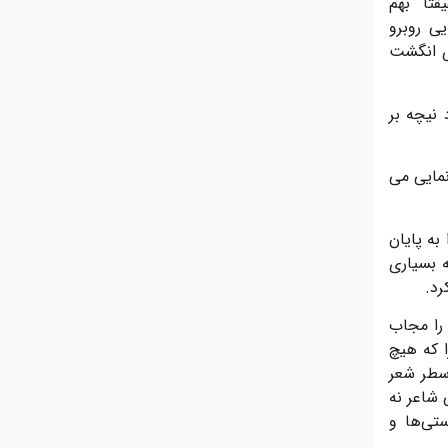
قتا” بهم
ی روبرو
‌ی انگشت
 نیچه بر
مایی می
به پایان
ه بسیاری
رد.
 را مجاب
 که هیچ
سطر شعر
 شاعر نه
تی‌ها و