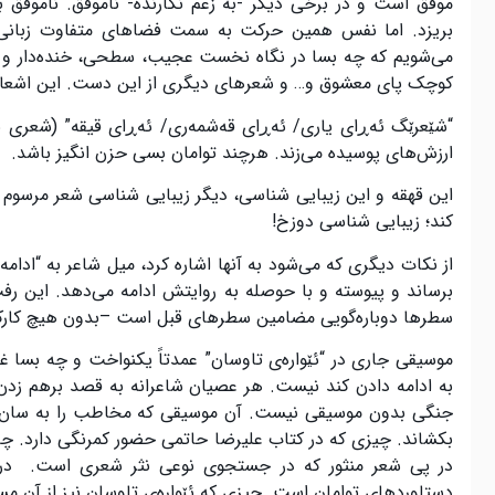
موفق است و در برخی دیگر -به زعم نگارنده- ناموفق. ناموفق بد
بریزد. اما نفس همین حرکت به سمت فضاهای متفاوت زبانی 
می‌شویم که چه بسا در نگاه نخست عجیب، سطحی، خنده‌دار و یا 
کوچک پای معشوق و… و شعرهای دیگری از این دست. این اشعار د
“شێعرێگ ئه‌ڕای یاری/ ئه‌ڕای قه‌شمه‌ری/ ئه‌ڕای قیقه” (شعری ب
ارزش‌های پوسیده می‌زند. هرچند توامان بسی حزن انگیز باشد.
این قهقه و این زیبایی شناسی، دیگر زیبایی شناسی شعر مرسوم
کند؛ زیبایی شناسی دوزخ!
از نکات دیگری که می‌شود به آنها اشاره کرد، میل شاعر به “ادام
برساند و پیوسته و با حوصله به روایتش ادامه می‌دهد. این ر
سطرها دوباره‌گویی مضامین سطرهای قبل است –بدون هیچ کارکرد 
موسیقی جاری در “ئێواره‌ی تاوسان” عمدتاً یکنواخت و چه بسا غم
به ادامه دادن کند نیست. هر عصیان شاعرانه‌ به قصد برهم زد
جنگی بدون موسیقی نیست. آن موسیقی که مخاطب را به ‌سان پی
بکشاند. چیزی که در کتاب علیرضا حاتمی حضور کمرنگی دارد. چه‌ب
در پی شعر منثور که در جستجوی نوعی نثر شعری است. در هر ص
دستاوردهای توامان است. چیزی که ئێواره‌ی تاوسان نیز از آن مس