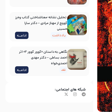
تحلیل نشانه-معناشناختی کتاب وه‌رز
کووچ از مهناز مرادی – دکتر سارا
حسینی
یادداشت
ادامــه
نگاهی به داستان «کوور کوور ۲» اثر
احمد بساطی – دکتر مهدی
احمدی‌خواه
نقد
ادامــه
شبکه های اجتماعی:
ه در سال 89 توسط نشر باغ نی
کنی است؛
خی شعرها