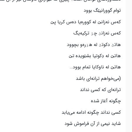
توام گوورانیێگ بوود
که‌س نه‌زانێ له کووره‌یا ده‌س کریا پێ
که‌س نه‌زانێ چۊ ترکیه‌یگ
هاتێ دکوتێ له هۊره‌و بچوود
هاتێ له دِکوتیا بشێویده تێ
هاتێ له ناوکایا تمام بوود…
(می‌خواهم ترانه‌ای باشد
ترانه‌ای که کسی نداند
چگونه آغاز شده
کسی نداند چگونه ادامه می‌یابد
شاید نیمی از آن فراموش شود