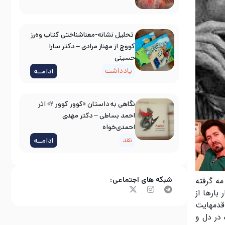
تحلیل نشانه-معناشناختی کتاب وه‌رز
کووچ از مهناز مرادی – دکتر سارا
حسینی
یادداشت
ادامــه
نگاهی به داستان «کوور کوور ۲» اثر
 و دلسرد
احمد بساطی – دکتر مهدی
احمدی‌خواه
نقد
ادامــه
شبکه های اجتماعی:
ه گرفتە
بارها از
 قدمهایت
در دل و