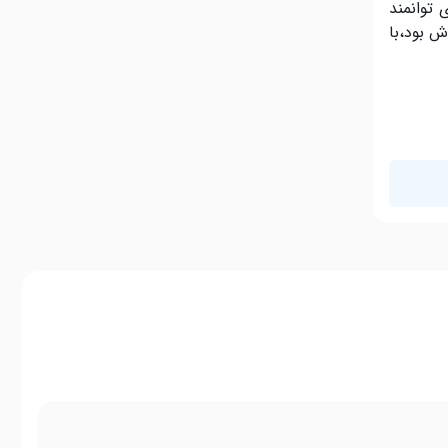
 را بە عنوان نویسندەی توانمند
ش بود،با