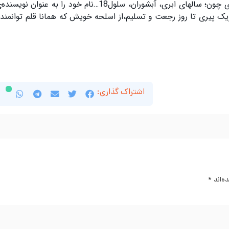
درون همین کلمات جا خوش کردە است. درویشیان با خلق آثاری چون؛ سالهای ابری، آبشوران، سلول18…نام خود
چریک پیری تا روز رجعت و تسلیم،از اسلحە خویش کە همانا قلم توانمند
اشتراک گذاری:
ه‌اند
*