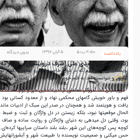
۲:۵۰ ب٫ظ
۵ آبان ۱۳۹۶
بدون دیدگاه
یادداشت
(در اندوە کوچ ابدی علی اشرف درویشیان…اینبار نە ب
نویسندگانی داشتەایم کە در دورە خاصی پیشرو بودە،اما کمتر توا
گشتە، و نتوانستە اند بە قلم خود و تعهد بە آن در راستای تولید اد
درویشیان اما آموزگار نحلەای از ادبیات این مرز و بوم است، کس
فهم و باور خویش گامهای محکمی نهاد و از معدود کسانی بود کە
یافت و هویتمند شد و همچنان در صدر این سبک از ادبیات ماندگار
الحال موقعیتها نبود، بلکە زیستن در دل واژگان و ثبت و ضبط
بود، وقتی دل میدهی بە دنیای واژەگان و روایت سادە و صاف و
کوچە پس کوچەهای این شهر ،بلند بلند داستان سراییها کردەای.چرا
حس میکنی و صمیمیت نویسندە با طبیعت شهر و آبشورانهایش در