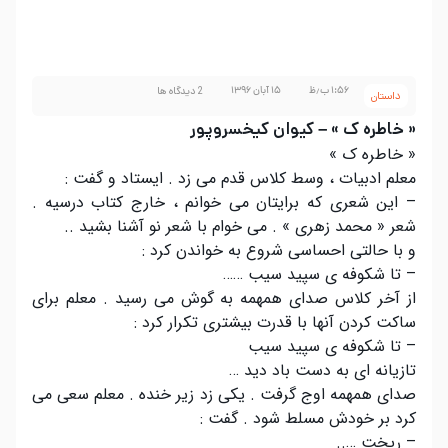
۱:۵۶ ب٫ظ
۱۵ آبان ۱۳۹۶
2 دیدگاه ها
داستان
« خاطره ک » – کیوان کیخسروپور
« خاطره ک »
معلم ادبیات ، وسط کلاس قدم می زد . ایستاد و گفت :
– این شعری که برایتان می خوانم ، خارج کتاب درسیه .
شعر « محمد زهری » . می خوام با شعر نو آشنا بشید ..
و با حالتی احساسی شروع به خواندن کرد :
– تا شکوفه ی سپید سیب ……
از آخر کلاس صدای همهمه به گوش می رسید . معلم برای
ساکت کردن آنها با قدرت بیشتری تکرار کرد :
– تا شکوفه ی سپید سیب
تازیانه ای به دست باد دید …
صدای همهمه اوج گرفت . یکی زد زیر خنده . معلم سعی می
کرد بر خودش مسلط شود . گفت :
– ریخت …..