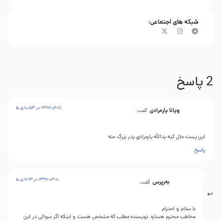
شبکه های اجتماعی:
2 پاسخ
1398-02-17 در 10:54 ق.ظ
ویانا یارمرادی
گفت:
این پست مال کیه یدالله یارمرادی پدر بزرگ منه
پاسخ
1398-03-10 در 7:13 ق.ظ
بەرپرس
گفت:
با سلام و احترام
مخاطب محترم هساره، نویسنده مطلب که مشخص هست و اینکه اگر سوالی در این