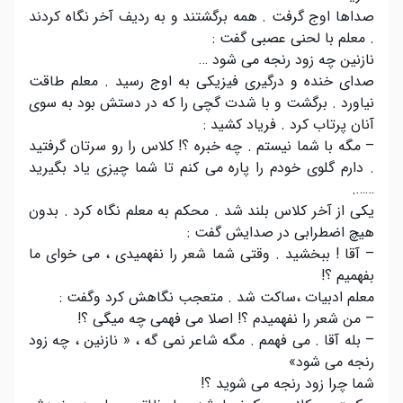
صداها اوج گرفت . همه برگشتند و به ردیف آخر نگاه کردند
. معلم با لحنی عصبی گفت :
نازنین چه زود رنجه می شود …
صدای خنده و درگیری فیزیکی به اوج رسید . معلم طاقت
نیاورد . برگشت و با شدت گچی را که در دستش بود به سوی
آنان پرتاب کرد . فریاد کشید :
– مگه با شما نیستم . چه خبره ؟! کلاس را رو سرتان گرفتید
. دارم گلوی خودم را پاره می کنم تا شما چیزی یاد بگیرید
…….
یکی از آخر کلاس بلند شد . محکم به معلم نگاه کرد . بدون
هیچ اضطرابی در صدایش گفت :
– آقا ! ببخشید . وقتی شما شعر را نفهمیدی ، می خوای ما
بفهمیم ؟!
معلم ادبیات ،ساکت شد . متعجب نگاهش کرد وگفت :
– من شعر را نفهمیدم ؟! اصلا می فهمی چه میگی ؟!
– بله آقا . می فهمم . مگه شاعر نمی گه ، « نازنین ، چه زود
رنجه می شود»
شما چرا زود رنجه می شوید ؟!