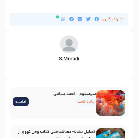
اشتراک گذاری:
S.Moradi
سیمپتوم – احمد بساطی
یادداشت
ادامــه
تحلیل نشانه-معناشناختی کتاب وه‌رز کووچ از