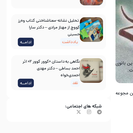
تحلیل نشانه-معناشناختی کتاب وه‌رز
کووچ از مهناز مرادی – دکتر سارا
حسینی
یادداشت
ادامــه
نگاهی به داستان «کوور کوور ۲» اثر
ین بانوی
احمد بساطی – دکتر مهدی
احمدی‌خواه
نقد
ادامــه
ن مجوعه
شبکه های اجتماعی: