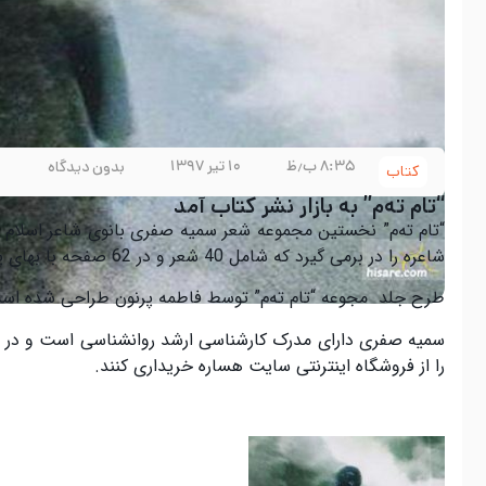
۸:۳۵ ب٫ظ
۱۰ تیر ۱۳۹۷
بدون دیدگاه
کتاب
“تام تەم” به بازار نشر کتاب آمد
“تام تەم” نخستین مجموعه شعر سمیه صفری بانوی شاعر اسلام آب
شاعره را در برمی گیرد کە شامل 40 شعر و در 62 صفحه با بهای پشت جلد 8000 تومان توسط انتشارات ” راه ” در تهران منتشر شده است.
طرح جلد مجوعه “تام تەم” توسط فاطمه پرنون طراحی شده اس
سمیه صفری دارای مدرک کارشناسی ارشد روانشناسی است و در حو
را از فروشگاه اینترنتی سایت هساره خریداری کنند.
.