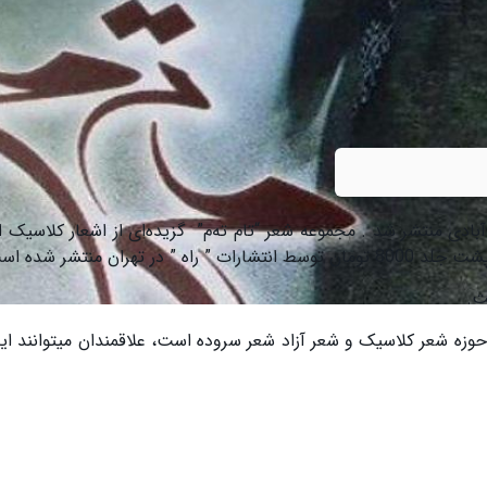
ادی منتشر شد . مجموعه شعر “تام تەم” گزیده‌ای از اشعار کلاسیک ا
ت.
زە شعر کلاسیک و شعر آزاد شعر سروده است، علاقمندان میتوانند ای