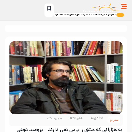
۸:۴۵ ق٫ظ
۵ تیر ۱۳۹۶
بدون دیدگاه
شعر نو
به هزارانی که عشق را پاس نمی دارند – برومند نجفی