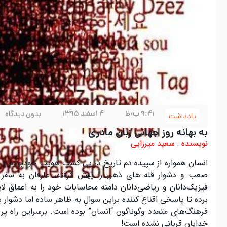
۹:۴۱ ب٫ظ
۴ اسفند ۱۳۹۵
بدون دیدگاه
یادداشت
به بهانه روز جهانی زبان مادری
نویسنده : سعید میرزایی
انسان همواره از سپیده دم تاریخ در پی کشف هویت خودبوده و بر
صعب و دشوار قله های ذهن را پیش گرفته، عارفان به سفر دال
فیزيک‌دانان و ریاضی‌دانان دامنه محاسابات خود را به اعماق 
برده تا پاسخی اقناع کننده براین سوالِ به ظاهر ساده اما دشوار
فرهنگ‌های متعدد وگوناگون “انسان” بوده است. برسراین راه پر 
خدایان قربانی نشده است
!