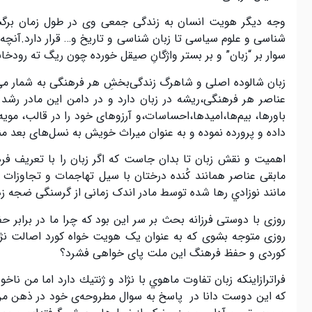
وجه دیگر هویت انسان به زندگی جمعی وی در طول زمان برگشت
شناسی و علوم سیاسی تا زبان شناسی و تاریخ و… قرار دارد.آنچ
سوار بر “زبان” و بر بستر واژگانِ صیقل خوردە چون ریگ تە رودخ
زبان شالودە اصلی و شاهرگ زندگی‌بخشِ هر فرهنگی بە شمار می‌
عناصر هر فرهنگی،ریشه در زبان دارد و در دامن این مادر رشد و 
باورها، بیم‌ها‌،امیدها،احساسات،و آرزوهای خود را در قالب، موی
داده و پرورده نموده و به عنوان میراث خویش به نسل‌های بعد من
اهمیت و نقش زبان تا بدان جاست که اگر زبان را با تعریف فرهنگ 
مابقی عناصر همانند کُنده درختان با سیل تهاجمات و تجاوزات بی
مانند نوزادي رها شده توسط مادر اندک زمانی از گرسنگی ضجه 
روزی با دوستی فرزانه بحث بر سر این بود که چرا ما در برابر ح
روزی متوجه بشوی که به عنوان یک هویت خواه کورد اصالت نژادی
کوردی و حفظ فرهنگ این ملت پای خواهی فشرد؟
فراترازاينكه زبان تفاوت ماهوي با نژاد و ژنتيك دارد اما من ناخ
که این دوست دانا در پاسخ به سوال مطروحەی خود در ذهن من ه