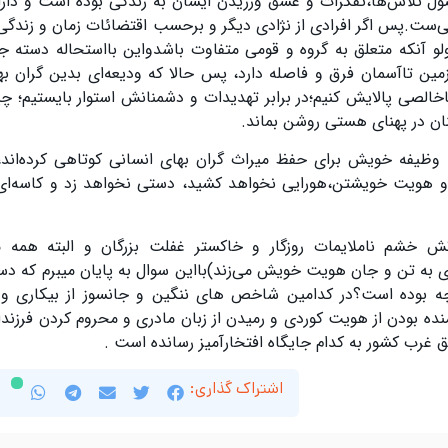
ل تلاش‌ها،تفکرات و عشق ورزیدن ایشان به زندگی بوده است و دارا
نی‌ست.پس اگر افرادی از نژادی دیگر و برحسب اقتضائات زمان و زندگی
لو آنکە متعلق بە گروه و قومی متفاوت باشدواین بااستحاله دستە 
ین تاآسمان فرق و فاصله دارد، پس حالا که ودیعه‌ای بدین گران بها
خالصی پالایش کنیم؛در برابر تهدیدات و دشمنانش استوار بایستیم؛ چ
نان در پهنای هستی روشن بماند
.
وظیفه خویش برای حفظ میراث گران بهای انسانی کوتاهی کرده‌اند،
و هویت خویشتن،هورایی نخواهد کشید، دستی نخواهد زد و کاسه‌ای 
ش خشم ناملایمات روزگار و خاکستر غفلت بزرگان و البتە همە 
ی بە تن و جان هویت خویش می‌زند)بااین سوال بە پایان میبرم که دس
چە بودە است؟در کدامین شاخص های ننگین و جانسوز از بیکاری و ا
ه بودن از هویت کوردی و رمیدن از زبان مادری و محروم کردن فرزندا
 غرب کشور بە کدام جایگاه افتخارآمیز رسانده است .
اشتراک گذاری: