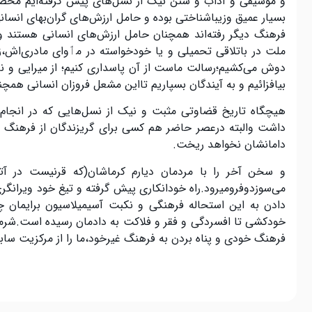
و موسیقی و آداب و سنن نیک از نسل‌های پیش گرفته‌ایم محصو
بسیار عمیق وزیباشناختی بوده و حامل ارزش‌های گران‌بهای انسا
فرهنگ دیگر رفتە‌اند همچنان حامل ارزش‌های انسانی هستند و
ملت در باتلاقی تحمیلی و یا خودخواسته در مٲوای مادری‌اش،زم
دوش می‌کشیم؛رسالت ماست از آن پاسداری کنیم؛ از میرایی و نا
بیافزائیم و به آیندگان بسپاریم تااین مشعل فروزان انسانی همچ
هیچگاه تاریخ قضاوتی مثبت و نیک از نسل‌هایی که در انجام 
داشت والبته درعصر حاضر هم کسی برای گریزندگان از فرهنگ 
دامانشان نخواهد ریخت
.
و سخن آخر را با مردمان دیارم کرماشان(کە قرنیست در آت
می‌سوزدوفرومیرود.راه خودانکاری پیش گرفتە و تیغ خود ویرانگر
دادن بە این استحالە فرهنگی و نکبت آسیمیلاسیون برایمان 
خودکشی تا افسردگی و فقر و فلاکت بە دادمان رسیدە است.شرمند
فرهنگ خودی و پناه بردن به فرهنگ غیرخود،ما را از مرکزیت سابق