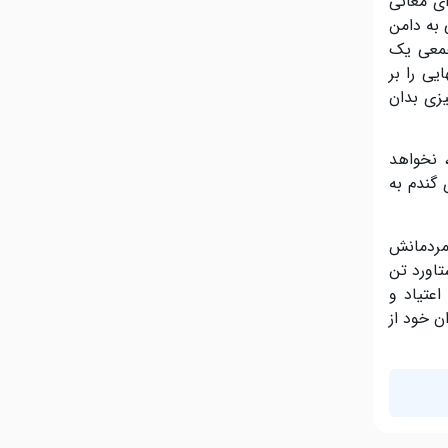
ی معانی
 بە دامن
جمعی یک
یی را بر
یزی بدان
 نخواهد
گندم به
مردمانش
تاورد تن
عتیاد و
ن خود از