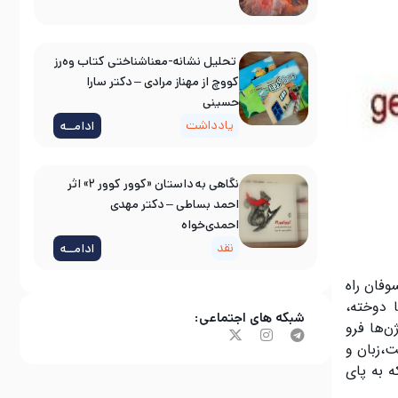
تحلیل نشانه-معناشناختی کتاب وه‌رز
کووچ از مهناز مرادی – دکتر سارا
حسینی
یادداشت
ادامــه
نگاهی به داستان «کوور کوور ۲» اثر
احمد بساطی – دکتر مهدی
احمدی‌خواه
نقد
ادامــه
وفان راه
 دوخته،
شبکه های اجتماعی:
ن‌ها فرو
ت،زبان و
ه به پای