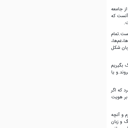
ز جامعه
 آنست که
ت
.
است.تمام
ا،غم‌ها،
زبان شکل
گ بگیریم
وند.و یا
د که اگر
 بر هویت
م و آنچه
 و زبان