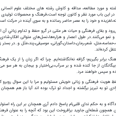
ه و مورد مطالعه، مداقه و کاوش رشته های مختلف علوم انسانی ا
ه در این باب مورد نظر و کانون توجه است،فرهنگ و محصولات تولیدی
انه،لغزیدە و خود را به عصر حاضر رسانده و به سوی آینده در حرکت اس
رود و بقای فرهنگی و حیات هر ملتی در گرو حفظ و تداوم زباني آن 
نمو می‌کنند.در طول اعصار و هزاره‌ها،نسل‌های متوالی افکار،شادی‌ه
ه،حماسه،متل، شعر،رمان،داستان،گورانی، موسیقی،پند،مَثَل و…در بستر 
تقل کردەاند
.
برابر بگیریم؛ گزافه نه‌انگاشته‌ایم. چرا که اگر زبان را از یک فرهن
گانگان از جا کنده شده و بر سرآب،بی‌اختیار و بیجان به هر سو می‌ر
زده و سپس خواهند مرد
.
فظِ هویت فرهنگی و زبانی خویش مسئولیم و مرا با این سوال روبرو کر
 تو به تبریز برگشته و اجداد تو ترک بوده اند آیا باز هم همچنان
ودآگاه و به حکم ندای قلبی‌ام پاسخ دادم آری همچنان بر این راه استوار
مچون شعله‌ای جاوید برافروخت این بود که آنچه را به عنوان فرهنگ