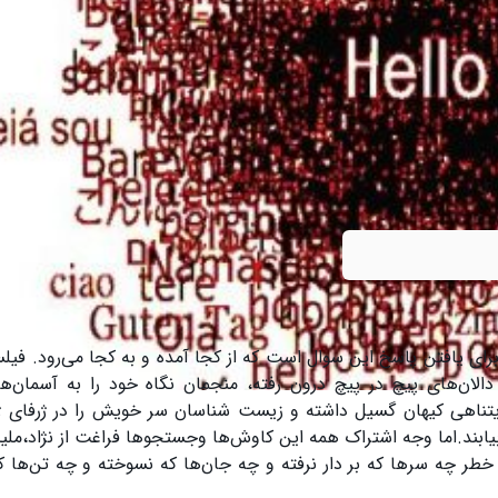
ای یافتن پاسخ این سوال است که از کجا آمده و به کجا می‌رود. فیلس
ان‌های پیچ در پیچ درون رفته، منجمان نگاه خود را به آسمان‌ها
لایتناهی کیهان گسیل داشته و زیست شناسان سر خویش را در ژرفای ژ
 بیابند.اما وجه اشتراک همه این کاوش‌ها وجستجوها فراغت از نژاد،ملی
خطر چه سرها که بر دار نرفته و چە جان‌ها که نسوخته و چە تن‌ها ک