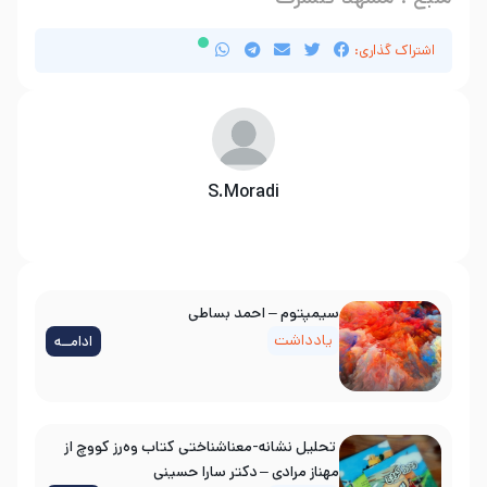
اشتراک گذاری:
S.Moradi
سیمپتوم – احمد بساطی
یادداشت
ادامــه
تحلیل نشانه-معناشناختی کتاب وه‌رز کووچ از
مهناز مرادی – دکتر سارا حسینی