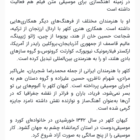
در زمینه آهنگسازی برای موسیقی متن فیلم هم فعالیت
داشته است
او با هنرمندان مختلف از فرهنگ‌های دیگر همکاری‌هایی
داشته است. همکاری هنری کلهر با اردال ارزنجان از ترکیه،
شجاعت حسین خان از هند، یویوما از چین، ژائو ژیپینگ،
عالیم قاسمف از جمهوری آذربایجان،بروکلین رایدر از آمریکا،
ارکستر فیلارمونیک نیویورک، کوارتت کرونوس،و گروه سازهای
بادی هلند، او را به هنرمندی بین‌المللی تبدیل کرده است.
کلهر با هنرمندان ایرانی از جمله محمدرضا شجریان، علی‌اکبر
مرادی، شهرام ناظری، حسین علیزاده و گروه دستان هم به
اجرای موسیقی پرداخته است. کیهان کلهر با آلبوم‌های بی تو
بسر نمی‌شود، فریاد، باران و فراتر از نقشه جغرافیا که در
آن‌ها به‌عنوان آهنگ‌ساز و نوازنده نقش داشته نامزد جایزه
گرمی شده است.
کیهان کلهر در سال ۱۳۴۲ خورشیدی در خانواده‌ای کورد و
موسیقی‌دوست در استان کرمانشاه چشم به جهان گشود. کار
موسیقی را از پنج سالگی به صورت آزاد شروع کرد.