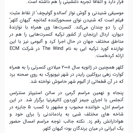
قرار دارد و اتفاقاً تجربه دلنشینی را هم داشته است.
موسیقی شنیدنی و گوش نواز ‘اسالدو گولیچف’ از نقاط مثبت
فیلم است که شنیدن نوای مسحورکننده کمانچه ‘کیهان کلهر’
آن را دو چندان می‌کند. کنسرت‌ها وی همراه با نوازندهٔ
دیوان، اردال ارزنجان از کشور ترکیه کنسرت‌هایی را هم در
مناطق مختلف جهان در حال اجرا کرد و آلبومی نیز با این
نوازنده کورد ترکیه ایی به نام The Wind در شرکت ECM
ارائه کرده‌است.
کلهر همچنین در ژانویه سال ۲۰۰۸ میلادی کنسرتی را به همراه
کوارت زهی بروکلین رایدر در شهر نیویورک به روی صحنه برد
که در آن قطعاتی از آلبوم شهر خاموش نواخته شد.
پنجاه و نهمین مراسم گرمی در سالن استیپلز سنترلس
آنجلس با اجرای جیمز کوردون کالیفرنیا برگزار شد. در این
مراسم ادل، خواننده محبوب و مشهور با کسب ۵ جایزه در
شاخه های مختلف شبی به یادماندنی را برای خود و
هوادارانش رقم زد. نکته جالب توجه مراسم امسال حضور
یک ایرانی در میان برندگان بود؛ کیهان کلهر.