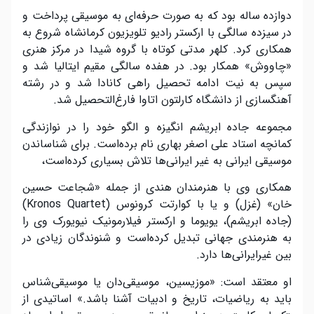
دوازده ساله بود که به صورت حرفه‌ای به موسیقی پرداخت و
در سیزده سالگی با ارکستر رادیو تلویزیون کرمانشاه شروع به
همکاری کرد. کلهر مدتی کوتاه با گروه شیدا در مرکز هنری
«چاووش» همکار بود. در هفده سالگی مقیم ایتالیا شد و
سپس به نیت ادامه تحصیل راهی کانادا شد و در رشته
آهنگسازی از دانشگاه کارلتون اتاوا فارغ‌التحصیل شد.
مجموعه جاده ابریشم انگیزه و الگو خود را در نوازندگی
کمانچه استاد علی اصغر بهاری نام برده‌است. برای شناساندن
موسیقی ایرانی به غیر ایرانی‌ها تلاش بسیاری کرده‌است،
همکاری وی با هنرمندان هندی از جمله «شجاعت حسین
خان» (غزل) و یا با کوارتت کرونوس (Kronos Quartet)
(جاده ابریشم)، یویوما و ارکستر فیلارمونیک نیویورک وی را
به هنرمندی جهانی تبدیل کرده‌است و شنوندگان زیادی در
بین غیرایرانی‌ها دارد.
او معتقد است: «موزیسین، موسیقی‌دان یا موسیقی‌شناس
باید به ریاضیات، تاریخ و ادبیات آشنا باشد.» اساتیدی از