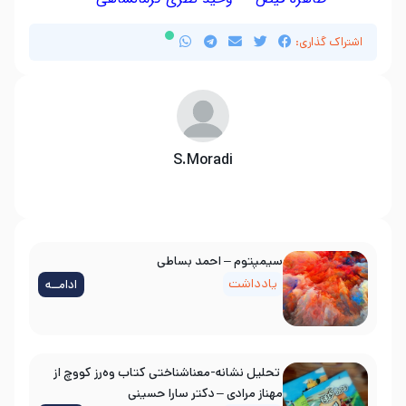
اشتراک گذاری:
S.Moradi
سیمپتوم – احمد بساطی
یادداشت
ادامــه
تحلیل نشانه-معناشناختی کتاب وه‌رز کووچ از
مهناز مرادی – دکتر سارا حسینی