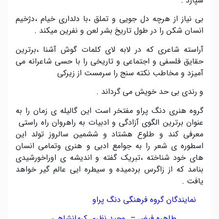
سپارد .
بی نیاز از هرچه دل جویی و تملق ،با دلداری خیام ،دژخیم
انسان شکن را در طول تاریخ بشر لعن و نفرین میکند .
آراسته شاعری که در لابه لای کلمات گوش آشنا ،برترین
حقایق فلسفی و اجتماعی و تاریخی را با حسی شاعرانه می
آمیزد و مخاطب نکته سنج را سرمست از زیرکی
و رندی بی حد خویش می گرداند .
گروه هنری دنگ پراو مفتخر است این گالیله ی زمان را به
عنوان برترین الگوی آزادگی و ادبیات به راهروان راه راستی
معرفی کند و طلوع هشتاد و ششمین سالروز تولد این
اسطوره ی شعر را به جوامع ادبی و هنری وتمامی انسان
های خود شناخته ،تبریک گفته و اندیشه ی اوراخورشیدی
بنامد که از زاگرس بردمیده و سیطره ایی عالم گیر خواهد
یافت .
نمایندگان گروه فرهنگی دنگ پراو
طاهره فیض – وحید نظری کرمانشاهی