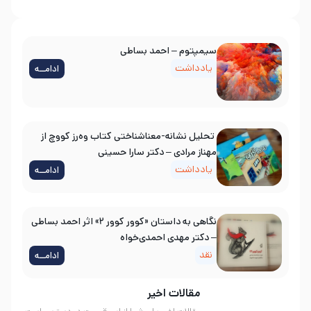
سیمپتوم – احمد بساطی
یادداشت
ادامــه
تحلیل نشانه-معناشناختی کتاب وه‌رز کووچ از
مهناز مرادی – دکتر سارا حسینی
یادداشت
ادامــه
نگاهی به داستان «کوور کوور ۲» اثر احمد بساطی
– دکتر مهدی احمدی‌خواه
نقد
ادامــه
مقالات اخیر