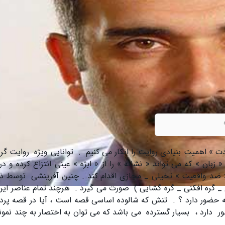
ت » اهمیت بنیادی روایت را انکار می کنیم . توانایی ویژه روایت گ
ن » که می تواند « نشانه » را از « ابژه » عینی انتزاع کرده و در 
 « ضد واقعیت » تخیلی _ مجازی اقدام کند . چنین آفرینشی توسط 
 گره افکنی _ گره گشایی ) صورت می گیرد . هرچند تمام عناصر این 
شه حضور دارد ؟ . تنش که شالوده اساسی قصه است ، آیا در قصه پرد
دارد ، بسیار گسترده می باشد که می توان به اختصار به چند نمونه