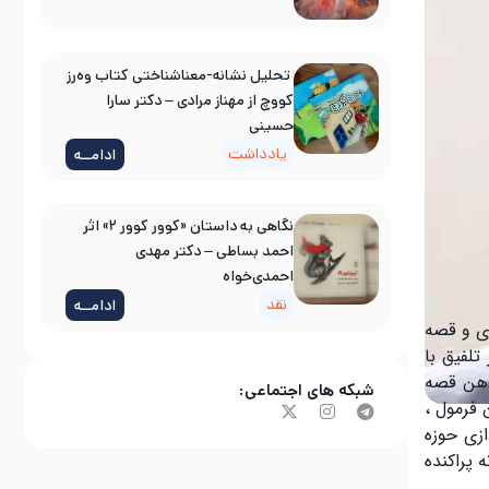
تحلیل نشانه-معناشناختی کتاب وه‌رز
کووچ از مهناز مرادی – دکتر سارا
حسینی
یادداشت
ادامــه
نگاهی به داستان «کوور کوور ۲» اثر
احمد بساطی – دکتر مهدی
احمدی‌خواه
نقد
ادامــه
ری و قصه
تلفیق با
ذهن قصه
شبکه های اجتماعی:
فرمول ،
ازی حوزه
 پراکنده