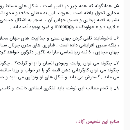
۵_ همانگونه که همه چیز در تغییر است ، شکل های مسلط روا
مجازی تحول یافته است . هرچند این به معنای حذف و محو اشکال
بشر به قصه پردازی و دستور جهانی آن ، منجر به اشکال جدیدی د
« لارپ » و « هولودک » وmmorpg و غیره بوجود آمده اند .
۶_ ناخوشایند تلقی کردن جهان عینی و جذابیت های جهان مجازی
، بلکه سیری افزایشی داده است . فناوری های مدرن چونان سیا
جهان مجازی ، ذائقه زیباشناسی مارا به ناگزیر دگرگون خواهد کرد 
۷_ چگونه می توان روایت وجودی انسان را از او گرفت؟ . چگونه
چگونه می توان کارگردانی ذهن قصه گو را در خواب و رویا خاتمه 
می ماند . گسترش می یابد و شکل های نو ونوتری می یابد و خط
۸_ با تمام مطالب این نوشته باید تفکری انتقادی داشت و کاستی های نظری آن را به چالش کشید
.
.
منابع این تلخیص آزاد :