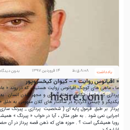
۸:۰۸ ق٫ظ
۱۴ فروردین ۱۳۹۷
بدون دیدگاه
یادداشت
« اقیانوس روایت » – کیوان کیخسروپور
ما ، ماهی های کوچک اقیانوس روایت هستیم ، که در روند « عاد
پردازی که حاصل تکامل ساختار مغزی و مجهز شدن انسان به « زبا
یکدیگر و چینش دگرباره در ساختار های کلان مفهومی به خلق
پرداز بر طبق فرمول پایه ای ( شخصیت پردازی _ پیرنگ سازی _
اجرایی نمی شود . به طور مثال ، آیا در خواب « پیرنگ » همی
رویا همیشگی است ؟ . حوزه های که ذهن قصه پرداز در آن حضور 
اشاره کرد .