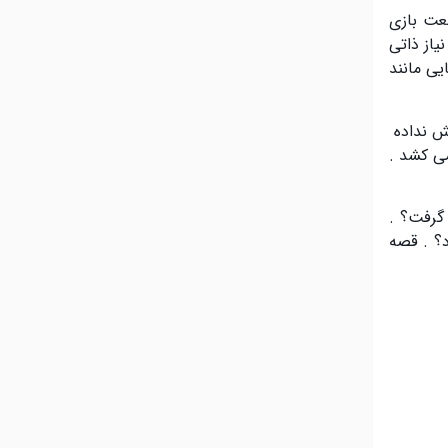
عت بازی
یاز ذاتی
یی مانند
هش نداده
ی کشد .
 گرفت؟ .
د؟ . قصه