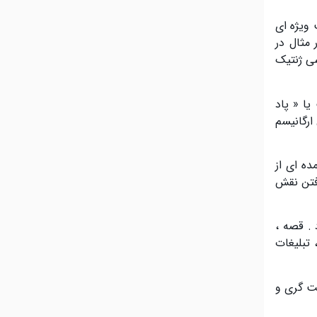
 ویژه ای
مثال در
سی ژنتیک
یا « پاد
ارگانیسم
ده ای از
فتن نقش
 . قصه ،
 تبلیغات
یت گری و