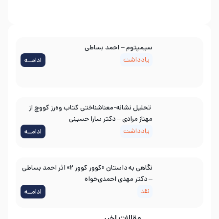
سیمپتوم – احمد بساطی
یادداشت
ادامــه
تحلیل نشانه-معناشناختی کتاب وه‌رز کووچ از
مهناز مرادی – دکتر سارا حسینی
یادداشت
ادامــه
نگاهی به داستان «کوور کوور ۲» اثر احمد بساطی
– دکتر مهدی احمدی‌خواه
نقد
ادامــه
مقالات اخیر