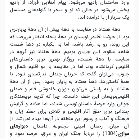
وارد ساختمان رادیو می‌شود. پیام انقلابی فرزاد، از رادیو
پخش می‌شود در حالی که او و سحر با گلوله‌های مسلسل
یک سرباز از پا در‌آمده اند.
دهۀ هفتاد در مقایسه با دهۀ پیش از آن دهۀ پر‌بارتری
بود. از حرکت اقلیمی‌نویسان در دهۀ پنجاه انتظار می‌رفت که
این روند، رو به رشد باشد، اما به یکباره در دهۀ شصت
شاهد سقوط این جریان بودیم. دهۀ هفتاد نیز گرچه در
مقایسه با دهۀ شصت، روزگار بهتری برای داستان‌های
اقلیمی کرمانشاه بود، اما در مقایسه با دو اقلیم شمال و
جنوب، می‌توان گفت که جریان چندان قدرتمندی نبود. با
همۀ کاستی‌ها، دهۀ هفتاد به پایان رسید. پس از آن دهۀ
هشتاد را به راستی می‌توان دوران خاموشی قلم و صدای
اقلیمی‌نویسان این خطه دانست، چرا که گرچه نویسندگان
جوانی وارد عرصۀ داستان‌نویسی شدند، اما علاقه و گرایش
چندانی برای خلق آثار اقلیمی و تلاش برای حفظ زبان و
فرهنگ و آداب و رسوم این منطقه در آن‌ها دیده نمی‌شد. از
آن میان، رحمان امینی مجموعه داستان
دیوارهای
موازی
(1384) را دربارۀ جنگ ایران و عراق، عرضه نمود و