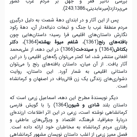
بررسی تأثیر فقر و جهل بر مردم غرب کشور
می‌پردازد(میرعابدینی،243:1386).
پس از این آثار و در ابتدای دهۀ شصت به دلیل درگیری
مردم منطقۀ غرب با جنگ و تبعات دنباله‌دار آن، دهۀ رکود
نگارش داستان‌های اقلیمی فرا رسید؛ داستان‌هایی چون
بافته
های رنج
(1361)،
شلغم میوۀ بهشته
(1364)،
دکتر
بکتاش
(1364) و
سیندخت
(1366) در این دهه، از علی‌محمد
افغانی منتشر شد، اما کمتر می‌توان رگه‌های اقلیمی را در این
آثار یافت. از آن میان‌، داستان بافته‌های رنج را می‌توان
داستانی اقلیمی به شمار آورد. این داستان، روایت
دشواری‌های زندگی یک زن قالی‌باف در اصفهان و کرمانشاه
است.
دیگر نویسندۀ مطرح این دهه، اسماعیل زرعی است که
داستان بلند
شادی و شیون
(1364) را با گویش فارسی
کرمانشاهی نوشته است، زرعی در این اثر اطلاعات ارزنده‌ای
دربارۀ جغرافیا، فرهنگ، اقتصاد و ویژگی‌های عاطفی و
رفتاری مردم کرمانشاه به مخاطبان خود ارائه داده است.
فصل ممیز زرعی از اغلب داستان نویسان مشهور کرمانشاهی