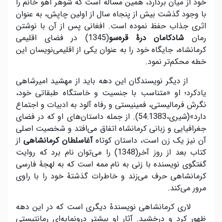
خود از میان بردارد، همین مسأله است که شوهر آهو خانم را
با وجود گذشت بیش از پنجاه سال از اولین چاپش، به عنوان
اثری جذاب حفظ نموده است. افغانی پس از آن با نوشتن
رمان
شادکامان درۀ قره
سو
(1345) در فضای اقلیمی
کرمانشاه، جایگاه خود را به عنوان یکی از اقلیمی‌نویسان این
خطه محکم‌تر نمود.
از دیگر نویسندگان این دهه باید از مهشید امیرشاهی
یادکرد؛ او «متناسب با جنسیت و خاستگاه طبقاتی خود،
نگرش فرمالیستی، فمینیستی و رفاه آلود به ادبیات و اجتماع
دارد»(شیری،54:1383). از جمله داستان‌های او که در فضای
جغرافیایی و زبانی کرمانشاه اتفاق می‌افتد و شخصیت اصلی
آن نیز یک زن است، داستان کوتاه
آغاسلطان کرمانشاهی
از
کتاب بعد از روز آخر(1348) را می‌توان نام برد که روایت
گفتگوی نویسنده با زنی به نام ممه است که به لهجۀ فارسی
کرمانشاهی حرف می‌‍‌‌‍‌زند و خاطرات گذشتۀ خود را با راوی
مرور می‌کند.
لاری کرمانشاهی نویسندۀ دیگری است که در این دهه
ظهور کرد و درخشید. آثار او بیشتر درونمایه‌ای رمانتیستی