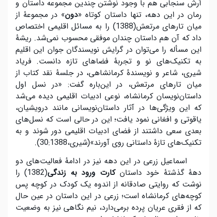
آرش سنجابی هم با وجود نوشتن چندین مجموعه داستان و
رمان در این دهه، تنها داستان کوتاه «
دون
» در مجموعۀ از
میان تارهای مرتعش(1388) را به مسائل اقلیمی اختصاص
داد که آن هم داستان چندان موفقی محسوب نمی‌شد. ریشۀ
این مسأله را می‌توان در گرایش نویسندگان جوان این اقلیم
به تکنیک‌های نو و تجربۀ فضاهای تازه دانست. فریاد
شیری، شاعر و نویسندۀ کرمانشاهی، در جلسۀ نقد کتاب از
میان تارهای مرتعش، در این‌باره گفت: «در نسل اول
داستان‌نویسان کرمانشاه، نوعی ادبیات اقلیمی دیده می‌شد
که این ویژگی‌ها در آثار داستان‌نویسانی مانند درویشیان،
یاقوتی و افغانی نمود یافت؛ این در حالی است که نسل‌های
بعدی سعی داشتند از فضای ادبیات اقلیمی دور شوند و به
تکنیک‌های تازۀ داستانی روی آورند»(شیری،30:1388).
اسماعیل زرعی در این دهه نیز در ادامۀ فعالیت‌های دو
دهۀ گذشتۀ خود داستان
کارت ورود به
زندگی
(1382) را
نوشت که روایتی صادقانه از اندوه یک کودک در کوچه پس
کوچه‌های کرمانشاه است؛ زرعی در این داستان در عین حال
که از فقری عریان پرده برمی‌دارد، نیم نگاهی نیز به وضعیت