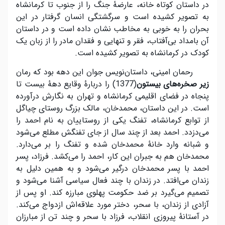
در داستان کوتاه خانه، عارضۀ جنگ را از جنوب تا کرمانشاه
به تصویر کشیده است و سرگشتگی انسان گرفتار در این
بحران را به خوبی به مخاطب نشان داده است و در داستان
آن بامداد بی‌آفتاب، فقر و تنهایی و فقدان مادر را از زبان یک
کودک در کرمانشاه به تصویر کشیده است.
رحمان امینی، داستان‌نویس جوان این دهه بود که رمان
زیر صخره
های بیستون
(1377) را دربارۀ وقایع دهۀ بیست تا
پنجاه در فضای اقلیمی کرمانشاه و تهران به نگارش درآورده
است. در این داستان، محمد‌خان، مالک بزرگ روستای چیاگل
از توابع کرمانشاه، تفنگ یکی از روستاییان به نام احمد را
می‌دزدد. احمد بعد از چند سال از جای تفنگش مطلع می‌شود
و شبانه وارد خانۀ محمد‌خان شده و تفنگ را بر می‌دارد.
محمد‌خان هم به جبران این کار، احمد را می‌کشد. فرزاد، پسر
احمد با پسر محمد‌خان درگیر می‌شود و به همین دلیل به
زندان می‌افتد. در زندان با چند فعال سیاسی آشنا می‌شود و
تصمیم می‌گیرد بر ضد حکومت پهلوی مبارزه کند. او پس از
آزادی از زندان‌، با سحر، دختر مورد علاقه‌اش ازدواج می‌کند.
در آستانۀ پیروزی انقلاب، فرزاد با سحر و چند تن از مبارزان