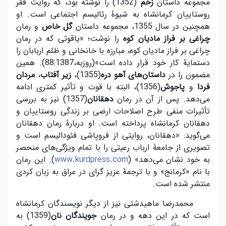
مجموعه داستان
زخم
(1352) را نوشته بود، که روایت فقر
روستاییان کرمانشاه به شیوۀ رئالیسم اجتماعی است. او
همچنین در سال 1355، مجموعه داستان
گل خاص
و رمان
چراغی بر فراز مادیان کوه
را نوشت؛ «یاقوتی که در رمان
چراغی بر فراز مادیان کوه، مبارزه با خانخانی و ظلم اربابان را
دستمایۀ کار خود قرار داده است»(روزبه،88:1387). همین
مضمون را در
داستان
های آهو دره
(1355)،
زیر آفتاب
،
مردان
فردا
و
پاجوش
(1356)، البته با قوت و تأثیر کمتری ادامه
می‌دهد. پس از آن در رمان
دهقانان
(1357) نیز به بررسی
تأثیرات منفی طرح اصلاحات ارضی بر زندگی روستاییان و
دهقانان کرمانشاه پرداخته است. او دربارۀ رمان دهقانان
می‌گوید: «‌دهقانان، روایتی از فروپاشی فئودالیسم است و
تصویری از جامعۀ ارباب رعیتی را با تمام ویژگی‌های منحصر
به خود نشان می‌دهد» (
). این رمان
www.kurdpress.com
با نام «کرمانج» و با ترجمۀ عزیز گرای در عراق به زبان کردی
منتشر شده است.
محمد‌رضا ماهیدشتی نیز از دیگر نویسندگان کرمانشاه
است که در این دهه و در رمان
جویندگان نان
(1359) به