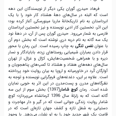
فرهاد حیدری گوران یکی دیگر از نویسندگان این دهه
است که البته در سال‌های دهۀ هشتاد کار خود را با یک
ابرداستان به نام تاریکخانۀ ماریا مینورسکی آغاز کرده بود؛
این اثر، نخستین کار ادبی نویسنده و نیز نخستین ابرداستان
فارسی به شمار می‌رود. حیدری گوران پس از آن، در دهۀ نود
یک سه گانه به نام در‌به دری نوشته است که بخش دوم آن
با عنوان
نفس تنگی
به چاپ رسیده است. این رمان با محور
قرار دادن بمباران شیمیایی روستاهای زرده، بابایادگار و نسار
دیره و با همراهی شخصیت‌هایش، کژال و غزال، از تهران
سال‌های دهه‌های هفتاد و هشتاد تا کمپ‌های پناهجویان و
آوارگان کُرد در خاورمیانه و اروپا به بیان روایت خود پرداخته
است. علاوه بر این، دغدغه‌‎های فرم‌گرایی نویسنده و توجه به
نظرگاه‌های مدرن و پست‌مدرن در این اثر به خوبی نمایان
شده است. رمان
کوچ شامار
(1397) بخش سوم از این سه
گانه است که به زلزلۀ سال 1396 کرمانشاه می‌پردازد؛ کوچ
شامار روایت زندگی جوانی است که در گیر و دار مهاجرت و
دستیابی به شغل تازه و کشف جهان تازه‌ای است که در
قامت یک شهر جدید خود را به او نشان می‌دهد. با وجود