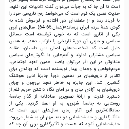
است تا آن جا که به جرأت می‌توان گفت «‌ادبیات این اقلیم،
حدیث نفس یک قوم است که می‌خواهد رنج تاریخی خود را
با فریاد رسا و از منطقه‌ای دور افتاده و فراموش شده به
گوش همۀ مردم ایران برساند»(همان:65-64). سال‌های ابری
یکی از آثاری است که به خوبی توانسته است مسائل
سیاسی و حزبی آن دورۀ تاریخی را بازتاب دهد. به همین
دلیل است که شخصیت‌های اصلی این داستان، عقاید
سیاسی مشترکی ندارند و آدم‌هایی با نگرش‌های سیاسی
متفاوتی در این اثر می‌توان یافت. همین تعهد اجتماعی،
مردم‌خواهی و وجدان بیدار نویسنده است که بهانه‌ای برای
تقدیر از درویشیان در دهمین دورۀ جایزۀ ادبی هوشنگ
گلشیری شد. این جایزه به خاطر تعهد بی‌چون و چرای
درویشیان به آزادی بیان و در امان نگاه داشتن حریم قلم از
دستبرد قدرت و ارائۀ تصویری صادقانه از گذار جامعۀ
روستایی به جامعۀ شهری، به او اعطا گردید. یکی از
صادقانه‌ترین این آثار، رمان سال‌های ابری است که
«تأثیر‌گذاری و حقیقت‌نمایی دو بعد مهم آن به شمار می‌رود،
حقیقت‌نمایی آنچه که هست و تأثیر‌گذاری برای آن چه که