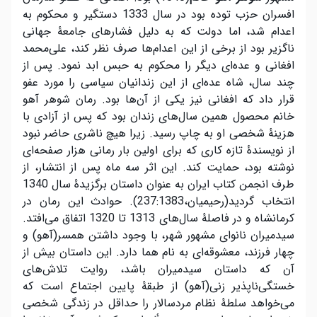
افسران حزب توده بود در سال 1333 دستگیر و محکوم به
اعدام شد، اما دولت که به دلیل فشارهای جامعۀ جهانی
ناگزیر بود از برخی از این اعدام‌ها صرف نظر کند، علی‌محمد
افغانی و عده‌ای دیگر را محکوم به حبس ابد نمود. پس از
چند سال، شاه عده‌ای از این زندانیان سیاسی را مورد عفو
قرار داد که افغانی نیز یکی از آن‌‌ها بود. رمان شوهر آهو
خانم محصول همین سال‌های زندان بود که پس از آزادی با
هزینۀ شخصی او به چاپ رسید. زیرا هیچ ناشری حاضر نبود
از نویسندۀ تازه کاری که برای اولین بار رمانی هزار صفحه‌ای
نوشته بود، حمایت کند. این اثر سه ماه پس از انتشار، از
طرف انجمن کتاب ایران به عنوان داستان برگزیدۀ سال 1340
انتخاب گردید(رحیمیان،237:1383). حوادث این رمان در
کرمانشاه و در فاصلۀ سال‌های 1313 تا 1320 اتفاق می‌افتد.
سید‌میران نانوای مشهور شهر، با وجود داشتن همسر(آهو) و
چهار فرزند، معشوقه‌ای به نام هما دارد. این داستان بیش از
آن که داستان سید‌میران باشد، روایت تلاش‌های
خستگی‌ناپذیر زنی(آهو) از طبقۀ پایین اجتماع است که
می‌خواهد سلطۀ نظام مرد‌سالار را حداقل در زندگی شخصی