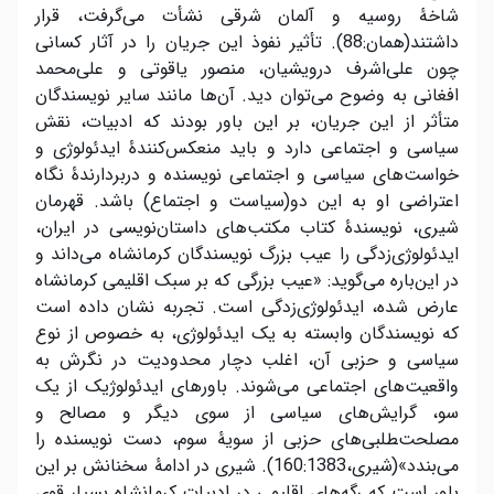
شاخۀ روسیه و آلمان شرقی نشأت می‌گرفت، قرار
داشتند‌(همان:88). تأثیر نفوذ این جریان را در آثار کسانی
چون علی‌اشرف درویشیان، منصور یاقوتی و علی‌محمد
افغانی به وضوح می‌توان دید. آن‌ها مانند سایر نویسندگان
متأثر از این جریان، بر این باور بودند که ادبیات، نقش
سیاسی و اجتماعی دارد و باید منعکس‌کنندۀ ایدئولوژی و
خواست‌های سیاسی و اجتماعی نویسنده و دربردارندۀ نگاه
اعتراضی او به این دو(سیاست و اجتماع) باشد. قهرمان
شیری، نویسندۀ کتاب مکتب‌های داستان‌نویسی در ایران،
ایدئولوژی‌زدگی را عیب بزرگ نویسندگان کرمانشاه می‌داند و
در این‌باره می‌گوید: «‌‌عیب بزرگی که بر سبک اقلیمی کرمانشاه
عارض شده، ایدئولوژی‌زدگی است. تجربه نشان داده است
که نویسندگان وابسته به یک ایدئولوژی، به خصوص از نوع
سیاسی و حزبی آن، اغلب دچار محدودیت در نگرش به
واقعیت‌های اجتماعی می‌شوند. باورهای ایدئولوژیک از یک
سو، گرایش‌های سیاسی از سوی دیگر و مصالح و
مصلحت‌‍طلبی‌های حزبی از سویۀ سوم، دست نویسنده را
می‌بندد»(شیری،‌160:1383). شیری در ادامۀ سخنانش بر این
باور است که رگه‌های اقلیمی در ادبیات کرمانشاه بسیار قوی