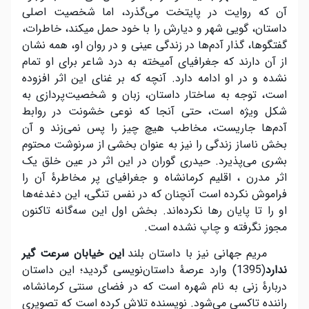
آن که روایت در پایتخت می‌گذرد، اما شخصیت اصلی
داستان، گویی شهر و دیارش را با خود حمل می‎کند، خاطرات،
گفتگوها، گذار آدم‌ها در زندگی عینی و در روان او، همه نشان
از آن دارند که جغرافیای آمیخته به درد شاعر برای او تمام
نشده و در او ادامه دارد. آنچه که بر غنای این اثر افزوده
است، توجه به ساختار داستان، زبان و شخصیت‌پردازی به
شکل ویژه است، حتی آنجا که نوعی خشونت در روابط
آدم‌ها جاریست، مخاطب هیچ چیز را پس نمی‌زند و آن
بخش ناساز زندگی را نیز به عنوان بخشی از سرنوشت محتوم
بشری می‌پذیرد. حیدری گوران در این اثر در عین خلق یک
اثر مدرن ، اقلیم کرمانشاه و جغرافیای پر مخاطرۀ آن را
فراموش نکرده است آنچنان که در نفس تنگی، این دغدغه‌ها
او را تا پایان رها نکرده‌اند. بخش اول این سه‌گانه تاکنون
مجوز نگرفته و چاپ نشده است.
مریم جهانی نیز با داستان بلند
این خیابان سرعت گیر
ندارد
(1395) وارد عرصۀ داستان‌نویسی گردید؛ این داستان
دربارۀ زنی به نام شهره است که در فضای سنتی کرمانشاه،
راننده تاکسی می‌شود. نویسنده تلاش کرده است که تصویری