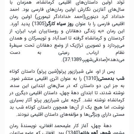
تولد اولین داستان‌های اقلیمی کرمانشاه، همزمان با
سال‌های آغازین نگارش اولین رمان‌های فارسی بود. احمد
خداداد کرد دینوری(احمد خدادادگر تیموری) اولین رمان
اقلیمی فارسی را با عنوان
روز سیاه
کارگر
(1305) پدید آورد.
این رمان «به زندگی دهقانان و روستاییان غرب ایران، از
کردستان و کرمانشاه گرفته تا اسدآباد و تویسرکان و همدان
می‌پردازد و تصویری تراژیک از وضع دهقانان تحت سیطرۀ
نظام ارباب_ رعیتی به دست
می‌دهد»(صادقی‌شهپر،37:1389).
پس از او، علی شیرازپور پرتو(شین پرتو) داستان کوتاه
شب بد
مستی
(1310) را به عنوان اثری اقلیمی منتشر نمود.
به جز این دو داستان که در سال‌های ابتدایی این سده،
نوشته شدند، تا ابتدای دهۀ چهل، داستان اقلیمی دیگری در
کرمانشاه نوشته نشد. گرچه علی شیرازپور پرتو آثار بسیاری
نوشت، اما هیچ یک از آن‌ها همچون داستان کوتاه شب بد
مستی دارای ویژگی‌ها و مؤلفه‌های داستان اقلیمی نبودند.
دهۀ چهل، آغاز کار علی‎محمد افغانی، نویسندۀ رمان
مشهور
شوهر آهو خانم
(1340) بود. افغانی که عضو سازمان