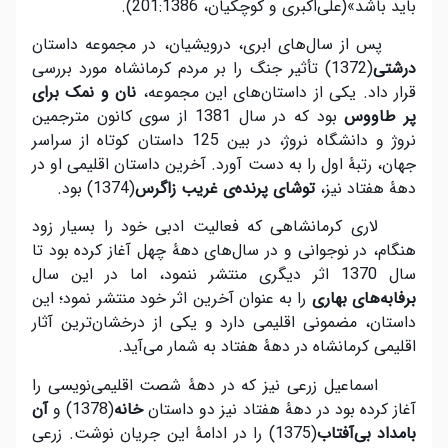
باید باشد»(علی‌اکبری و کوچکیان، 201:1386).
پس از سال‌های ابری، درویشیان، در مجموعه داستان
درشتی
(1372) تأثیر جنگ را بر مردم کرمانشاه مورد بررسی
قرار داد. یکی از داستان‌های این مجموعه،
نان و نمک برای
پر طاووس
بود که در سال 1381 از سوی کانون مترجمین
نروژ و دانشگاه نروژ، در بین 125 داستان کوتاه از سراسر
جهان، رتبۀ اول را به دست آورد. آخرین داستان اقلیمی او در
دهۀ هفتاد نیز،
توشای پرنده
ی غریب زاگرس
(1374) بود.
لاری کرمانشاهی که فعالیت ادبی خود را بسیار زود
هنگام، در نوجوانی و در سال‌های دهۀ چهل آغاز کرده بود تا
سال 1370 اثر دیگری منتشر ننمود، اما در این سال
برفابه
های بهاری
را به عنوان آخرین اثر خود منتشر نمود؛ این
داستان، مضمونی اقلیمی دارد و یکی از درخشان‌ترین آثار
اقلیمی کرمانشاه در دهۀ هفتاد به شمار می‌آید.
اسماعیل زرعی نیز که در دهۀ شصت اقلیمی‌نویسی را
آغاز کرده بود در دهۀ هفتاد نیز دو داستان
خانه
(1378) و
آن
بامداد بی
آفتاب
(1375) را در ادامۀ این جریان نوشت. زرعی