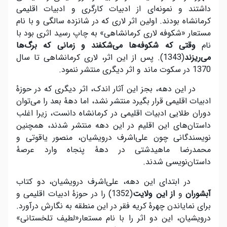
داشتند و نمونه‌ای از ادبیات کارگری و ادبیات اقلیمی
کرمانشاه بودند. اولین اثر لاری که در شانزده سالگی و با نام
مستعار «شکوفه لاری کرمانشاهی» به چاپ رسید اثری بود با
نام
وقتی که شکوفه
ها می
شکفند و زمانی که برگ
ها
می
ریزند
(1343). پس از این اثر، لاری کرمانشاهی تا سال
1370 در سکوت ماند و اثر دیگری منتشر ننمود.
در این دهه، بجز این آثار اندک، اثر دیگری که در حوزۀ
ادبیات اقلیمی قرار بگیرد منتشر نشد، اما دهۀ بعد را می‌توان
دوران طلایی ادبیات اقلیمی در کرمانشاه دانست، زیرا اغلب
داستان‌های این اقلیم در این دهه منتشر شدند، همچنین
نویسندگانی چون علی‌اشرف درویشیان، منصور یاقوتی و
محمد‌رضا ماهیدشتی در دهۀ پنجاه وارد عرصۀ
داستان‌نویسی شدند.
در ابتدای این دهه، علی‌اشرف درویشیان، دو کتاب
آبشوران
و
از این ولایت
(1352) را در حوزۀ ادبیات اقلیمی و
برای نمایاندن چهرۀ کریه فقر در این منطقه به نگارش در‌آورد.
درویشیان، این دو اثر را با نام مستعار«لطیف تلخستانی»