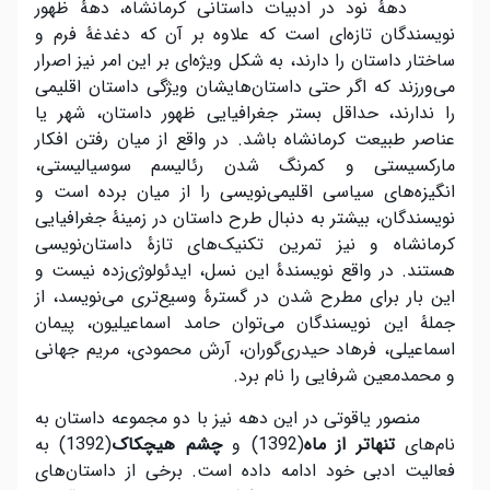
دهۀ نود در ادبیات داستانی کرمانشاه، دهۀ ظهور
نویسندگان تازه‌ای است که علاوه بر آن که دغدغۀ فرم و
ساختار داستان را دارند، به شکل ویژه‌ای بر این امر نیز اصرار
می‌ورزند که اگر حتی داستان‌هایشان ویژگی داستان اقلیمی
را ندارند، حداقل بستر جغرافیایی ظهور داستان، شهر یا
عناصر طبیعت کرمانشاه باشد. در واقع از میان رفتن افکار
مارکسیستی و کمرنگ شدن رئالیسم سوسیالیستی،
انگیزه‌های سیاسی اقلیمی‌نویسی را از میان برده است و
نویسندگان، بیشتر به دنبال طرح داستان در زمینۀ جغرافیایی
کرمانشاه و نیز تمرین تکنیک‌های تازۀ داستان‌نویسی
هستند. در واقع نویسندۀ این نسل، ایدئولوژی‌زده نیست و
این بار برای مطرح شدن در گسترۀ وسیع‌تری می‌نویسد، از
جملۀ این نویسندگان می‌توان حامد اسماعیلیون، پیمان
اسماعیلی، فرهاد حیدری‌گوران، آرش محمودی، مریم جهانی
و محمدمعین شرفایی را نام برد.
منصور یاقوتی در این دهه نیز با دو مجموعه داستان به
نام‌های
تنهاتر از ماه
(1392) و
چشم هیچکاک
(1392) به
فعالیت ادبی خود ادامه داده است. برخی از داستان‌های