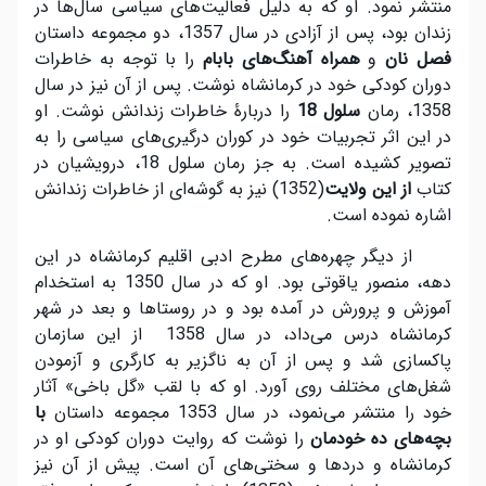
منتشر نمود. او که به دلیل فعالیت‌های سیاسی سال‌ها در
زندان بود، پس از آزادی در سال 1357، دو مجموعه داستان
فصل نان
و
همراه آهنگ
های بابام
را با توجه به خاطرات
دوران کودکی خود در کرمانشاه نوشت. پس از آن نیز در سال
1358، رمان
سلول 18
را دربارۀ خاطرات زندانش نوشت. او
در این اثر تجربیات خود در کوران درگیری‌های سیاسی را به
تصویر کشیده است. به جز رمان سلول 18، درویشیان در
کتاب
از این ولایت
(1352) نیز به گوشه‌ای از خاطرات زندانش
اشاره نموده است.
از دیگر چهره‌های مطرح ادبی اقلیم کرمانشاه در این
دهه، منصور یاقوتی بود. او که در سال 1350 به استخدام
آموزش و پرورش در آمده بود و در روستاها و بعد در شهر
کرمانشاه درس می‌داد، در سال 1358 از این سازمان
پاکسازی شد و پس از آن به ناگزیر به کارگری و آزمودن
شغل‌های مختلف روی آورد. او که با لقب «گل باخی» آثار
خود را منتشر می‌نمود، در سال 1353 مجموعه داستان
با
بچه
های ده خودمان
را نوشت که روایت دوران کودکی او در
کرمانشاه و دردها و سختی‌های آن است. پیش از آن نیز