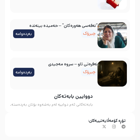
“نەفەسی هەورەکان” – حەمیدە بینەندە
چیرۆک
بەردەوامە
نه‌فره‌تی ئاو – سروه‌ مه‌جیدی
چیرۆک
بەردەوامە
دووایین بابەتەکان
بابەتەکانی ئەم دواییە لەم بەشەوە بۆتان بەردەستە.
تۆڕە کۆمەڵایەتییەکان: