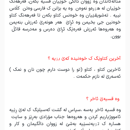
مناڵەگاندان وە زووان داڵگی خوێیان قسیە بکەن، فەرهەنگ
خوێیان لە هۊرەو نەوەن وە یە بزانن ک فارسی وەتن کڵاس
نییە . تەشویقێیان وە خوەنس کتاو بکەن تا فەرهەنگ کتاو
خوەنین جی بخیمن وە ئڕاێ هەر هونەرێ ئەرزش بنەیمن
وە هەروەها ئەرزش فەرەێگ ئڕاێ دەرس و مەدرسە قائڵ
بوون.
.
آخرین کتاوێگ ک خوەنیدە کەێ بۊیە ؟
ئاخرین کتاو ، کتاو (تو را دوست دارم چون نان و نمک )
ئەسەرێ لە نازم حکمەت .
.
وە قسیەێ ئاخر ؟
وە قسیە ئاخر یەسە ،سپاس لە گشت کەسیلێگ ک لەێ ڕێیە
ئامووژیاریم کردن و هەروەها جناب مۆرادی بەڕێز و سایت
هسارە ک تۊیەنسێیە بەشێ لە زووان داڵگیمان و کار و