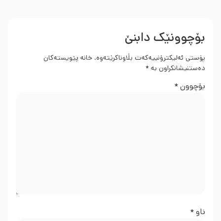
بۆچوونێک دابنێ
پۆستی ئەلیکترۆنییەکەت بڵاوناکرێتەوە.
خانە پێویستەکان
دەستنیشانکراون بە
*
بۆچوون
*
ناو
*