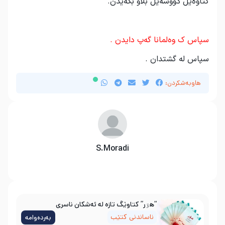
کتاوەیل دووسەیل بڵاو بکەێدن.
.
سپاس ک وەلمانا گەپ دایدن .
سپاس لە گشتدان .
هاوبەشکردن:
S.Moradi
“هۊر” کتاوێگ تازە لە ئەشکان ناسری
ناساندنی کتێب
بەردەوامە