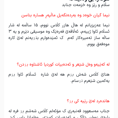
سڵام و رێز وە خزمەت جنابد
نیما گیان خوەد وە بەردەنگەیل ماڵپەڕ هسارە بناسن
نیما عەزیزیانم لە هاڵ هازر کڵاس نووم، ۱۵ ساڵمە لە شار
ئسڵام ئاوا ژییەم، ئەڵاقەێ فەرەێگ وە موسیقی دێرم و یە ۳
ساڵە ساز تەمیرەکار کەم ک ئمێدەوارم بتۊیەنم لەێ کارە
موەفەق بووم.
.
لە کەێیەو وەل شێعر و ئەدەبیات کوردیا ئاشناوە بۊدن؟
هناێ کڵاس شەش بۊم هە لەێ شارە ئسڵام ئاوا بۊم
یەکمین شێعرم نۊسام.
.
هاندەرد لەێ رێیە کی بۊ؟
جناب مەسعوود قەنبەری ک مۆئەلم کڵاس شەشم بۊ فرە لە
بارەێ زووان داڵگی و ئەدەبیات کوردی وەلمانا باس کرد.