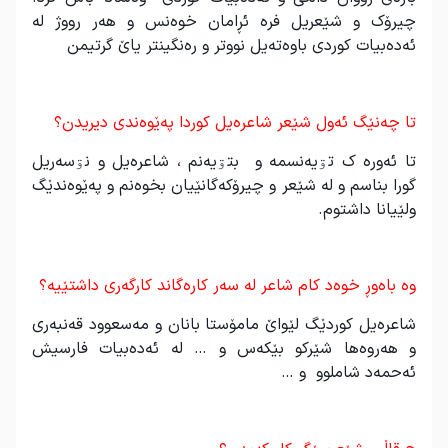
چیرۆک و شێعریل فرە ئڕامان خوەنس و هەر رووژ لە
ئەدەبیات کوردی باوەتەیل نووتر و رەنگینتر یاێ گرتیمن
.
تا چەنێگ ئەول شێعر شاعرەیل کوردا پەێوەندی دیریدن؟
تا ئەورە ک تۊیەنسمە و بتۊیەنم ، شاعرەیل و نۊسەریل
گورا بناسم و لە شێعر و چیرۆکەگانێیان بخوەنم و پەێوەندێگ
ولێیانا داشتوم.
.
وە باەوڕ خوەد کام شاعر لە سەر کارەگاند کارگەری داشتێیە؟
شاعرەیل کوردێگ لێواێ مامۆستا بانان و مەسعوود قەنبەری
و هەروەها شێرکو بێکەس و … لە ئەدەبیات فارسیش
ئەحمەد شاملوو و …
.