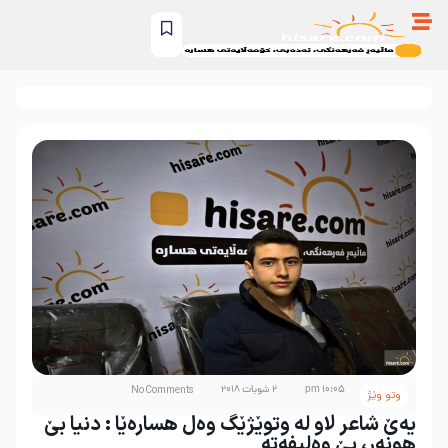
10:05 pm
2 شوبات 2018
No Comments
وتو وێژ
یەێ شاعر لاو لە وتوێژێگ وەل هسارەێا : دنیا بێ
هونەر، بێ وەلیفەتە