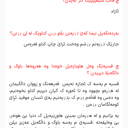
چ قاڵب شێعرییێگ کار کەیدن؟
ئازاد
.
بەردەنگەیل نیما کەێ تۊیەنن بڵاو بۊن کتاوێگ لە لێ بۊنن؟
جارێگ تۊیەنم بۊشم وەخت ئراێ چاپ کتاو فەرەس
.
چ قسیەێگ وەل هاوبازەیل خوەدا وە هەروەها باوگ و
داڵگەیلا دیریدن ؟
قسیه م یەسە ک ئجازە نەیمن فەرهەنگ و زووان داڵگیمان
لە هۊرەو بچوود وە تا ئەورە ک گیان دیریم کتاو بخوەنیم،
وە دەس وە قەڵەم بۊم ک بتۊیەنیم یەێ ئنسان موفید ئڕاێ
کومەڵگامان بۊمن .
یە بزانیم و لە هۊرمان بمینێ هاوڕێیەیل ک دنیا بێ هونەر،
بێ وەلیفەتە .قسیەێ م یەسە باوگ و داڵگەیل عەزیز بیلن