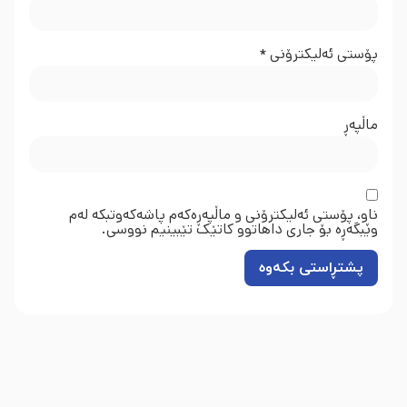
پۆستی ئەلیکترۆنی
*
ماڵپه‌ڕ
ناو، پۆستی ئەلیکترۆنی و ماڵپەڕەکەم پاشەکەوتبکە لەم
وێبگەڕە بۆ جاری داهاتوو کاتێک تێبینیم نووسی.