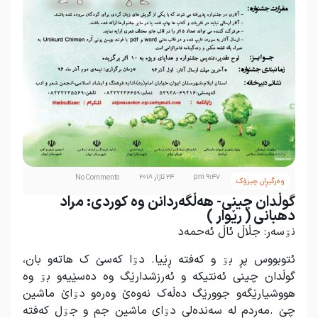
9:47 pm
24 ئازار 2018
No Comments
وەرگیڕان چیرۆک
گوڵدان چینی- هەڵگەردانن وە کوردی: مراد
دهبانی ( رێوار )
نۊسەر: جڵاڵ ئاڵ ئەحمەد
ئتوبووس پڕ بۊ و کەفتە ڕێیا. دۊا کەسێ ک هاتەو بان،
گوڵدان چینی ئەنتیکە و ئەرزشدارێگ وە دەسێیەو بۊ وە
هووشیارێگەو جوورێگ دەڵەک نەوەێ وەرەو دۊاێ ماشین
چێ .مەردم لە سەندەلی دۊای ماشین جم و جۊل کەفتە