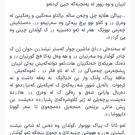
لێیان و وە زوور لە پەنجیەگە جیێ کردنەو.
…پیاگێ هڵاێە چل وچەن ساڵە ،پاڵتاو سەنگین و ڕەنگینێ لە
وەرێ بۊ و کڵاو نوو پرچ پیەکێ وە سەرێیەو بۊ، دەستکیش
چەرمی نووێگ هەر لە ئەو دەسێیە بۊ ک گوڵدان چینی وە
پێ گرتۊد،
لە سەندەلی دۊاێ ماشین چوار کەستر نیشتۊن ،دوان ژن ک
چادر گوڵدار وە سەرێیان بۊ و هە وەل یەکا فچ گوڕێیان بۊ و
دەنگ هریکەێ خەنگێیان هات،ئەو دوانەگەیش یەکێ لێیان
ڕیشچەرمێ چەمیاگێ بۊ ک لە ناو فکر بۊ ، ئەوەکەیش
عاقلە پیاگ وڵنگ واز بێ خێاڵێگ. نە یەقە داشت و نە
کرەوات. باڵەیل شووڕ شەۊیەگەێ ک لەپگەیلێ کەنیاۊدەو لە
دەرباڵ وارانی شەق و ڕەقێ ک لە وەرێ بۊ هاتۊدە
دەیشت.پرچەیلێ لە ژێر کڵاوشڕەگەێ ڕشیاۊدە دەیشت .بن
ڕیش ماش برێنجێ ،منجەیل دەمچەوێ تا سەر گوونا
داپووشاۊد.
لەو ئانا ک پیاگ نوونوار ،گوڵدان وە دەس لە شانێ نیشت
،گیشتێ هۊر و هووشێ چێیە لاێ و چەوێ بێجگە ئەو گوڵدان