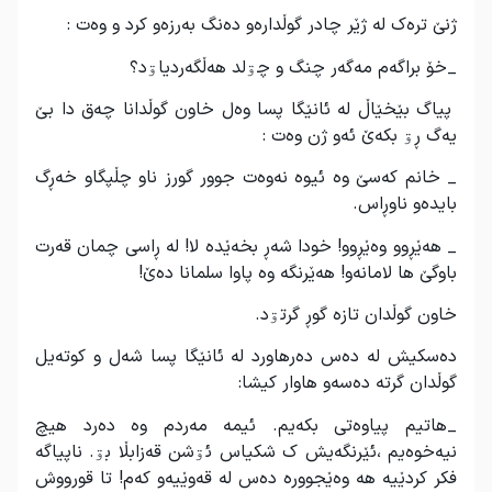
ژنێ ترەک لە ژێر چادر گوڵدارەو دەنگ بەرزەو کرد و وەت :
_خۆ براگەم مەگەر چنگ و چۊلد هەڵگەردیاۊد؟
پیاگ بێخێاڵ لە ئانێگا پسا وەل خاون گوڵدانا چەق دا بێ
یەگ ڕۊ بکەێ ئەو ژن وەت :
_ خانم کەسێ وە ئیوە نەوەت جوور گورز ناو چڵپگاو خەڕگ
بایدەو ناوڕاس.
_ هەێڕوو وەێڕوو! خودا شەڕ بخەێدە لا! لە ڕاسی چمان قەرت
باوگێ ها لامانەو! هەێرنگە وە پاوا سلمانا دەێ!
خاون گوڵدان تازە گوڕ گرتۊد.
دەسکیش لە دەس دەرهاورد لە ئانێگا پسا شەل و کوتەیل
گوڵدان گرتە دەسەو هاوار کیشا:
_هاتیم پیاوەتی بکەیم. ئیمە مەردم وە دەرد هیچ
نیەخوەیم ،ئێرنگەیش ک شکیاس ئۊشن قەزابڵا بۊ. ناپیاگە
فکر کردێیە هە وەێجوورە دەس لە قەوێیەو کەم! تا قورووش