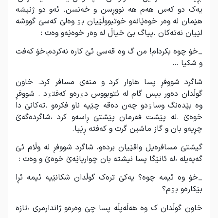
یەک دو کەس هەم هە نووڕسن و خەنسن. ئەو دو ژنیشە
هێمان لە وەر خوەێانەو خوتبووڵێیان بۊ وەلێ کەسێ گووشە
لێیان نەتەکان .پیاگ بێ خیاڵ لە وەر خوەێەو وەت :
_خۆ چوە بکردام! من گ وە قەسی ئێ کارە نەکردم،خۆ کەفت
و شکیا …
شاگرد شووفڕ پسا هاوار کرد و منەی مسافر کرد. خاون
گوڵدان دەور بیس گام لە ئتوبووس دۊرەو کەفتۊد . شووفڕ
وە بێدەنگ وساۊدو چەن دەقە چێیە ناو فکرەو .تەکانێ دا
خوەێ .لە پێشت فەرمان پێشتێ ڕاسەو کرد ،شاگردەگەێ
چڕیەو بان و گاز ماشین گرت و کەفتە ڕێیا.
گیشتێ مسافرەیل واقێیان بردەو، شاگرد شووفڕ لە وڵام ئێ
گەپەیلە ،لە ئانێگا پسا نیشتە بان چوارپاێەێ خوەێ و وەت :
_خۆ وە ئیمە چوە؟ یەکێ ترەک گوڵدان شکانێیە ئیمە ئڕا
بێکارەو بۊم؟
خاون گوڵدان ک وە هەڵەپڵە پسا چێ وەرەو ژاندارمری ،تازە