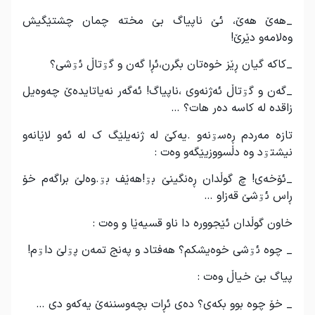
_هەێ هەێ، ئێ ناپیاگ بێ مختە چمان چشتێگیش
وەلامەو دێرێ!
_کاکە گیان ڕێز خوەتان بگرن،ئڕا گەن و گۊتاڵ ئۊشی؟
_گەن و گۊتاڵ ئەژنەوی ،ناپیاگ! ئەگەر نەیاتایدەێ چەوەیل
زاقدە لە کاسە دەر هات؟ …
تازە مەردم ڕەسۊنەو .یەکێ لە ژنەیلێگ ک لە ئەو لاێانەو
نیشتۊد وە دڵسووزیێگەو وەت :
_ئۆخەی! چ گوڵدان ڕەنگینێ بۊ!هەێف بۊ.وەلێ براگەم خۆ
ڕاس ئۊشێ قەزاو …
خاون گوڵدان ئێجوورە دا ناو قسیەێا و وەت :
_ چوە ئۊشی خوەیشکم؟ هەفتاد و پەنج تمەن پۊلێ داۊم!
پیاگ بێ خیاڵ وەت :
_ خۆ چوە بوو بکەی؟ دەی ئڕات بچەوسننەێ یەکەو دی …