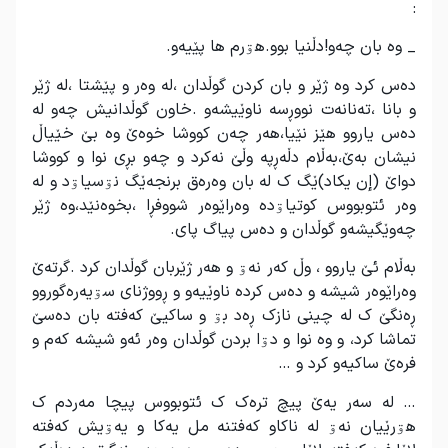
:
_ وە بان چەو!دڵنیا بوو.هۊرم ها پێیەو.
دەس کرد وە ژێر و بان کردن گوڵدان ،لە وەر و پێشتا ،لە ژێر
و بانا ،تەنانەت نووڕسە ناوێیشەو .خاون گوڵدانیش چەو لە
دەس یاروو هێز نێیا،هەر چەن کووشا خوەێ وە بێ خێیاڵ
نیشان بەێ،بەڵام دڵەڕپە وڵێ نەکرد و چەو بڕی نوا و کووشا
دواێ (إن یکاد)ێگ ک لە بان وەرەق برنجەێگ نۊسیاۊد و لە
وەر ئتوبووس کوتیاۊدە وەراێوەر شووفڕا ،بخوەنێد،وە ژێر
چەوێگیشەو گوڵدان و دەس پیاگ پای.
بەڵام ئێ یاروو ، وڵ کەر نەۊ و هەر ژێربان گوڵدان کرد .گرتەێ
وەراێوەر شیشە و دەس کردە ناوێیەو و ڕووژنای سۊیەرەگوروو
ڕەنگێ ک لە چینی نازک ڕەد بۊ و ساکیێ کەفتە بان دەسێ
تماشا کرد، و وە نوا و دۊا بردن گوڵدان وەر ئەو شیشە کەم و
فرەێ ساکیەو کرد و …
… لە سەر یەێ پیچ ترەک ک ئتوبووس پیچا مەردم ک
هۊرێیان نەۊ لە ناکاو کەفتنە مل یەکا و یەۊیش کەفتە