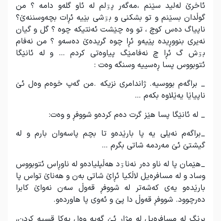
ئاخرێ لەلید سێنم ،مەگەر پۊلم لە ئاو گلەو دامە ؟ من
گوڵدان بسێنم و تو بشکنی و بۊشی بێیە ئڕات بچەوسننەێ؟
ناپیاگ دەس کوچ ، تو وە چێشت ئەنتیکە چوە ؟ گل و گیان
نەیری بنووڕیدە پێیەو ئڕا چوە گریدەێ دەسەو ؟ من نەفام
بۊش گ ئڕا چ نەفامێگ پیاوەتی کردم … و لە ئانێگا
ئتوبووس پسا ڕەسییە وسنگە وەت :
_ براگەم بووسیە. ژاندامری نزیکە .من گەپ خوەم وەل ئێ
ناپیاێا یەێلاوە بکەم …
_ لە ئانێگا پسا هێز گرت دەم کردەو شووفڕ و وەت:
_براگەم نەیلی یە پا بارێدەو تا بچم پاسەوان بارم و لە
گیشتێ ئێ مەردمە شاتی بگرم …
_هێمان پا لە ناو دەر نەناۊد هەڵپلیادەو لە ناوڕاس ئتوبووس
وساد و لە مسافرەیل لاڵکیا ئڕاێ شاتی بەن و هەناێ تواس پا
بارێدەو یەی کەشەتر لە شووفڕ قەوڵ سەن نەواێ کابرا
دەرچوود. شووفڕ قەوڵ دا پێ و ئەوی پا هاوردەو.
بڕێگ لە مسافرەیل لە مژار ئێ گەپە وەل یەکا قسیە کردن،