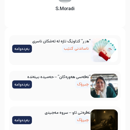
S.Moradi
“هۊر” کتاوێگ تازە لە ئەشکان ناسری
ناساندنی کتێب
بەردەوامە
“نەفەسی هەورەکان” – حەمیدە بینەندە
چیرۆک
بەردەوامە
نه‌فره‌تی ئاو – سروه‌ مه‌جیدی
چیرۆک
بەردەوامە