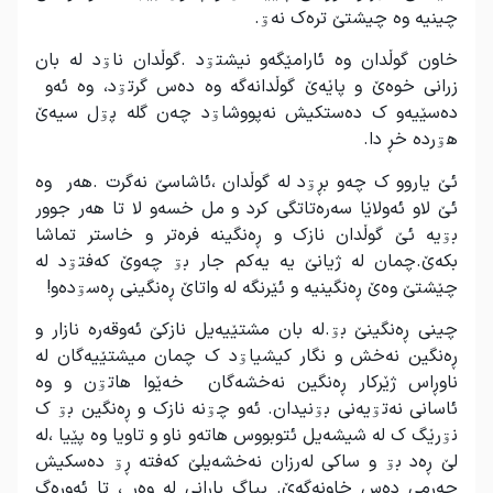
چینیە وە چیشتێ ترەک نەۊ.
خاون گوڵدان وە ئارامێگەو نیشتۊد .گوڵدان ناۊد لە بان
زرانی خوەێ و پاێەێ گوڵدانەگە وە دەس گرتۊد، وە ئەو
دەسێیەو ک دەستکیش نەپووشاۊد چەن گلە پۊل سیەێ
هۊردە خڕ دا.
ئێ یاروو ک چەو بڕۊد لە گوڵدان ،ئاشاسێ نەگرت .هەر وە
ئێ لاو ئەولاێا سەرەتاتگی کرد و مل خسەو لا تا هەر جوور
بۊیە ئێ گوڵدان نازک و ڕەنگینە فرەتر و خاستر تماشا
بکەێ.چمان لە ژیانێ یە یەکم جار بۊ چەوێ کەفتۊد لە
چێشتێ وەێ ڕەنگینیە و ئێرنگە لە واتاێ ڕەنگینی ڕەسۊدەو!
چینی ڕەنگینێ بۊ.لە بان مشتێیەیل نازکێ ئەوقەرە نازار و
ڕەنگین نەخش و نگار کیشیاۊد ک چمان میشتێیەگان لە
ناوڕاس ژێرکار ڕەنگین نەخشەگان خەێوا هاتۊن و وە
ئاسانی نەتۊیەنی بۊنیدان. ئەو چۊنە نازک و ڕەنگین بۊ ک
نۊرێگ ک لە شیشەیل ئتوبووس هاتەو ناو و تاویا وە پێیا ،لە
لێ ڕەد بۊ و ساکی لەرزان نەخشەیلێ کەفتە ڕۊ دەسکیش
چەرمی دەس خاونەگەێ. پیاگ بارانی لە وەر ، تا ئەورەگ