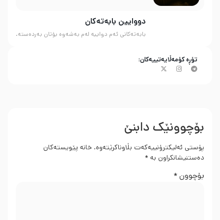
دووایین بابەتەکان
بابەتەکانی ئەم دواییە لەم بەشەوە بۆتان بەردەستە.
تۆڕە کۆمەڵایەتییەکان:
بۆچوونێک دابنێ
پۆستی ئەلیکترۆنییەکەت بڵاوناکرێتەوە.
خانە پێویستەکان
دەستنیشانکراون بە
*
بۆچوون
*