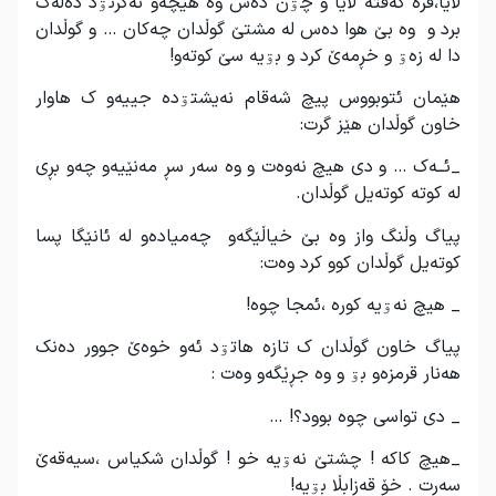
لاێا،فرە کەفتە لاێا و چۊن دەس وە هیچەو نەگرتۊد دەڵەک
برد و وە بێ هوا دەس لە مشتێ گوڵدان چەکان … و گوڵدان
دا لە زەۊ و خڕمەێ کرد و بۊیە سێ کوتەو!
هێمان ئتوبووس پیچ شەقام نەیشتۊدە جییەو ک هاوار
خاون گوڵدان هێز گرت:
_ئــەک … و دی هیچ نەوەت و وە سەر سڕ مەنێیەو چەو بڕی
لە کوتە کوتەیل گوڵدان.
پیاگ وڵنگ واز وە بێ خیاڵێگەو چەمیادەو لە ئانێگا پسا
کوتەیل گوڵدان کوو کرد وەت:
_ هیچ نەۊیە کورە ،ئمجا چوە!
پیاگ خاون گوڵدان ک تازە هاتۊد ئەو خوەێ جوور دەنک
هەنار قرمزەو بۊ و وە جڕێگەو وەت :
_ دی تواسی چوە بوود؟! …
_هیچ کاکە ! چشتێ نەۊیە خو ! گوڵدان شکیاس ،سیەقەێ
سەرت . خۆ قەزابڵا بۊیە!