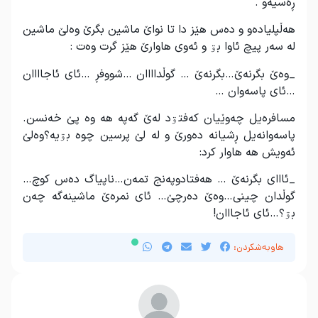
ڕەسیەو .
هەڵپلیادەو و دەس هێز دا تا نواێ ماشین بگرێ وەلێ ماشین
لە سەر پیچ ئاوا بۊ و ئەوی هاوارێ هێز گرت وەت :
_وەێ بگرنەێ…بگرنەێ … گوڵداااان …شووفڕ …ئای ئاجاااان
…ئای پاسەوان …
مسافرەیل چەوێیان کەفتۊد لەێ گەپە هە وە پێ خەنسن.
پاسەوانەیل ڕشیانە دەورێ و لە لێ پرسین چوە بۊیە؟وەلێ
ئەویش هە هاوار کرد:
_ئااای بگرنەێ … هەفتادوپەنج تمەن…ناپیاگ دەس کوچ…
گوڵدان چینی…وەێ دەرچێ… ئای نمرەێ ماشینەگە چەن
بۊ؟…ئای ئاجااان!
هاوبەشکردن: