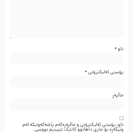
ناو
*
پۆستی ئەلیکترۆنی
*
ماڵپه‌ڕ
ناو، پۆستی ئەلیکترۆنی و ماڵپەڕەکەم پاشەکەوتبکە لەم
وێبگەڕە بۆ جاری داهاتوو کاتێک تێبینیم نووسی.