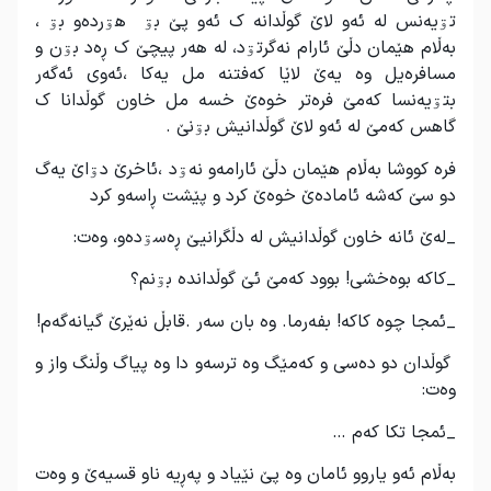
تۊیەنس لە ئەو لاێ گوڵدانە ک ئەو پێ بۊ هۊردەو بۊ ،
بەڵام هێمان دڵێ ئارام نەگرتۊد، لە هەر پیچێ ک ڕەد بۊن و
مسافرەیل وە یەێ لاێا کەفتنە مل یەکا ،ئەوی ئەگەر
بتۊیەنسا کەمێ فرەتر خوەێ خسە مل خاون گوڵدانا ک
گاهس کەمێ لە ئەو لاێ گوڵدانیش بۊنێ .
فرە کووشا بەڵام هێمان دڵێ ئارامەو نەۊد ،ئاخرێ دۊاێ یەگ
دو سێ کەشە ئامادەێ خوەێ کرد و پێشت ڕاسەو کرد
_لەێ ئانە خاون گوڵدانیش لە دڵگرانیێ ڕەسۊدەو، وەت:
_کاکە بوەخشی! بوود کەمێ ئێ گوڵداندە بۊنم؟
_ئمجا چوە کاکە! بفەرما. وە بان سەر .قابڵ نەێرێ گیانەگەم!
گوڵدان دو دەسی و کەمێگ وە ترسەو دا وە پیاگ وڵنگ واز و
وەت:
_ئمجا تکا کەم …
بەڵام ئەو یاروو ئامان وە پێ نێیاد و پەڕیە ناو قسیەێ و وەت