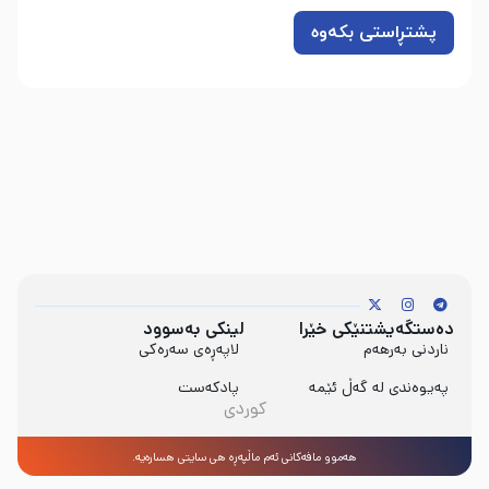
دەستگەیشتنێکی خێرا
لینکی بەسوود
ناردنی بەرهەم
لاپەڕەی سەرەکی
پەیوەندی لە گەڵ ئێمە
پادکەست
کوردی
هەموو مافەکانی ئەم ماڵپەڕە هی سایتی هساره‌یە.