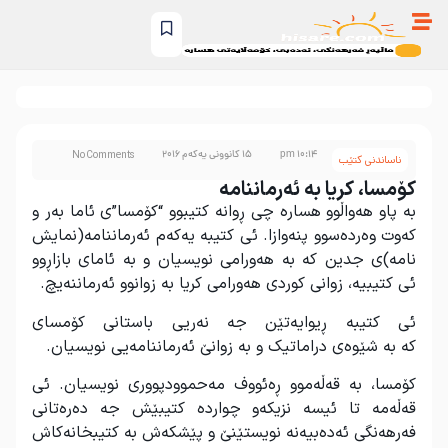
10:14 pm
15 کانوونی یەکەم 2016
No Comments
ناساندنی کتێب
کۆمسا، کریا به‌ ئه‌رماننامه‌
به
پاو هه
واڵوو هسارە چی ڕوانه
کتیبوو “کۆمسا”ی ئاما به
ر و
که
وت وه
رده
سوو پنه
وازا. ئی کتیبه
یه
که
م ئه
رماننامه
(نمایش
نامه
)ی جدین که
به
هه
ورامی نویسیان و به
ئامای بازاڕوو
ئی کتیبیه
، زوانی کوردی هه
ورامی کریا به
زوانوو ئه
رماننه
یچ
.
ئی کتیبه
ڕیوایه
تێن جه
نه
ریی باستانی کۆمسای
که
به
شێوه
ی دراماتیک و به
زوانێ ئه
رماننامه
یی نویسیان
.
کۆمسا، به
قه
ڵه
موو ڕه
ئووف مه
حموودپووری نویسیان. ئی
قه
ڵه
مه
تا ئیسه
نزیکه
و چوارده
کتیبێش جه
ده
ره
تانی
فه
رهه
نگی ئه
ده
بیه
نه
نویستێنێ و پێشکه
ش به
کتیبخانه
کاش