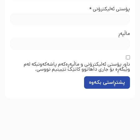
پۆستی ئەلیکترۆنی
*
ماڵپه‌ڕ
ناو، پۆستی ئەلیکترۆنی و ماڵپەڕەکەم پاشەکەوتبکە لەم
وێبگەڕە بۆ جاری داهاتوو کاتێک تێبینیم نووسی.