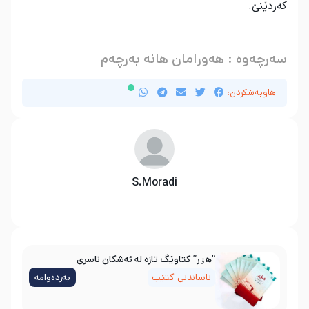
که
ردێنێ
.
سەرچەوە : هەورامان هانە بەرچەم
هاوبەشکردن:
S.Moradi
“هۊر” کتاوێگ تازە لە ئەشکان ناسری
ناساندنی کتێب
بەردەوامە