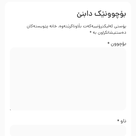
بۆچوونێک دابنێ
پۆستی ئەلیکترۆنییەکەت بڵاوناکرێتەوە.
خانە پێویستەکان
دەستنیشانکراون بە
*
بۆچوون
*
ناو
*