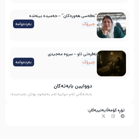
“نەفەسی هەورەکان” – حەمیدە بینەندە
چیرۆک
بەردەوامە
نه‌فره‌تی ئاو – سروه‌ مه‌جیدی
چیرۆک
بەردەوامە
دووایین بابەتەکان
بابەتەکانی ئەم دواییە لەم بەشەوە بۆتان بەردەستە.
تۆڕە کۆمەڵایەتییەکان: