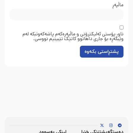
ماڵپه‌ڕ
ناو، پۆستی ئەلیکترۆنی و ماڵپەڕەکەم پاشەکەوتبکە لەم
وێبگەڕە بۆ جاری داهاتوو کاتێک تێبینیم نووسی.
دەستگەیشتنێکی خێرا
لینکی بەسوود