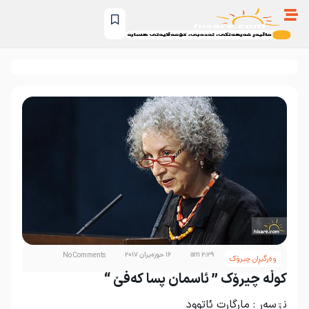
2:29 am
16 حوزه‌یران 2017
No Comments
وەرگیڕان چیرۆک
کوڵە چیرۆک ” ئاسمان پسا کەفێ “
نۊسەر : مارگارت ئاتوود