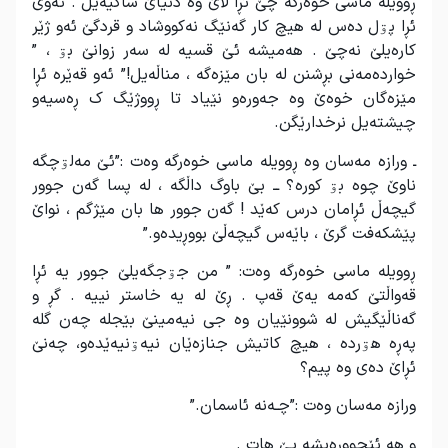
ڕوویلە ماسی خوەرگە چێ ئڕا لاێ وە دنیاێ ساکیەیل . ئەوی
ئڕا پۊل دەس لە هیچ کار گەنێگ نەکووشاد و قردگێ ئەو ژێر
کارەیلێ نەچێ . هەمیشە ئێ قسیە لە سەر زوانێ بۊ ، ”
خواردەمەنی بڕشنن لە بان مێزەگە ، مناڵەیل!” ئەو قەێرە ئڕا
مێزەگان خوەێ وە جەورەو نێیاد تا ڕووژێگ ک ڕەسیەو
چیشتەیل نرخدارێگن.
ـ ورازە مەسان وە ڕوویلە ماسی خوەرگە وەت :”ئێ مەلۊچگە
ناوێ چوە بۊ کورە؟ ــ بێ باوگ داڵگە ، لە پسا گەن جوور
گیچەڵ ئڕامان درس کەێد ! گەن جوور ها بان مێژگم ، نواێ
پێشکەفت گرێ ، باێەس گیچەڵێ بووڕیدەو.”
ڕوویلە ماسی خوەرگە وەت: ” من جۊجگەیلێ جوور یە ئڕا
قەواڵتێ کەمە یەێ قەپ . ڕێ لە یە خاستر نییە . گڕ و
گەناڵێگیش لە شوونێیان وە جی نیەمینێ بێجلە چەن گلە
پەڕە هۊردە ، هیچ کاتیش جنازەێان نیەۊنیەێدەو، چەنێ
ئڕاێ دەی وە پیم؟
ورازە مەسان وەت :”چـەنە ئاسمان.”
و هە ئێجوورەیشە پێ هات .