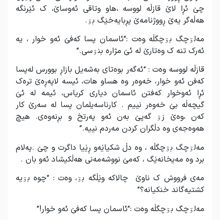
چێ ئڕا لاێ قازڵە لووسە ،هاو وتاقی ئەوساێ، ک ئێرنگە
هەڵەگر یەێ ڕووژنامەێ پڕبایەخێگ بۊ.
مەلۊچگ بۊچگڵە وەت :”ئاسمان پسا کەفێ ئەو خوار ، یە
ئەرک تنە ک وەتارێ لە ئێ مژارە بنۊسی.”
قازڵە لووسە وەت : “ئەگەر بوەتای بەشەیل بازاڕ بوورس لەپسا
کەفن ئەو خوار، خەوەر وە هساو هات، ئیسە لاپەڕەێ ترەک
ئڕا ئەوخوار کەفتن ئاسمان دیاری کریاس، ئیمە لە ئێ
گیچەڵە بێ خەوەر نییم . کارناسەیلمان پسا لە سەرێ کار
کەن ،وەێ زۊ گەپێ بەن ئەو پەرتخ و بڕنەوەی. هیچ
هەوەجەی وە دڵگران کردن مەردم نییە.”
مەلۊچگ بۊچگڵە ، وە دڵ شکیاێەو ڕێیا داگرت و چێ .پەلام
برد وە مەیخانەێگ ، کەمێ نووشەمەنی هەڵکیشاد ئەو بان .
مەی فرووش ک ناوێ چالاکە وێڵگە بۊ، وەت : “چوە بۊیە
کشتیەگاند خنکیانە؟”
مەلۊچگ بۊچگڵە وەت :”ئاسمان پسا کەفێ ئەو خوار!”