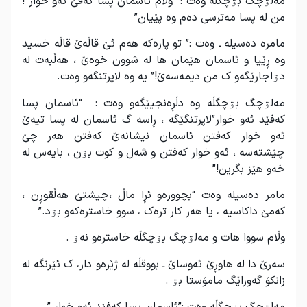
مەلۊچگ بۊچگڵە وەت :” وڵام ئاسمان پسا کەفێ ئەو خوار !
من لە پسا مەترسی دەم وە پێیان”
مامرە دەسیلە ـ وەت :” تو پارەکە هەم ئێ قاڵەێ قاڵە خسید
وە ڕێیا و ئاسمان هێمان ها لە شوون خوەێ ، هەڵبەت لە
دۊاجارێگەو ک من دیمەسەێ!” یە وە لاپرتنگەو وەت.
مەلۊچگ بۊچگڵە وە دڵڕەنجیێگەو وەت : “ئاسمان پسا
کەفێد ئەو خوار”لاپرتنگێگە ، ڕاسە گ ئاسمان لە پسا تیەێ
ئەو خوار کەفتن ئاسمان نیشانەێ کەفتن هەر چێ
چێشتەسە ، ئەو خوار کەفتن و شەل و کوت بۊن ، بایەس لە
خەو هێز بگرین!”
مامر دەسیلە وەت “بچوورەو ئڕا ماڵ ،چیشتێ هەڵقوڕن ،
کەمێ داکاسیە ، یا هەر کار ترەک ، سوو خاسترەکەو بۊد.”
وڵام سووا هات و مەلۊچگ بۊچگڵە خاسترەو نەۊ .
سەرێ دا لە هاوڕێ ئەوساێ ـ بووقڵە لە ژێرەو دار، ک ئێرنگە لە
زانکۆ گەوراێگ مامۆستا بۊ .