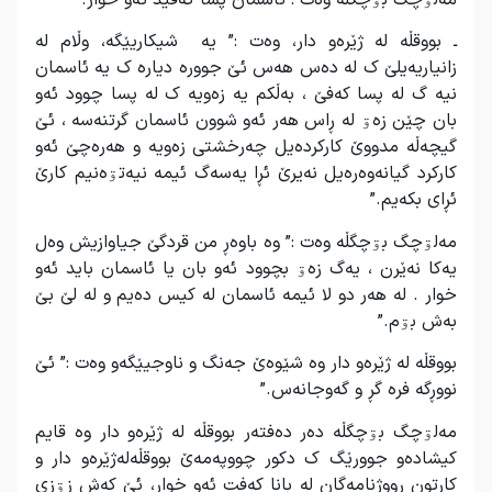
مەلۊچگ بۊچگڵە وەت :”ئاسمان پسا کەفێد ئەو خوار.”
ـ بووقڵە لە ژێرەو دار، وەت :” یە شیکاریێگە، وڵام لە
زانیاریەیلێ ک لە دەس هەس ئێ جوورە دیارە ک یە ئاسمان
نیە گ لە پسا کەفێ ، بەڵکم یە زەویە ک لە پسا چوود ئەو
بان چێن زەۊ لە ڕاس هەر ئەو شوون ئاسمان گرتنەسە ، ئێ
گیچەڵە مدووێ کارکردەیل چەرخشتی زەویە و هەرەچێ ئەو
کارکرد گیانەوەرەیل نەیرێ ئڕا یەسەگ ئیمە نیەتۊەنیم کارێ
ئڕای بکەیم.”
مەلۊچگ بۊچگڵە وەت :” وە باوەڕ من قردگێ جیاوازیش وەل
یەکا نەێرن ، یەگ زەۊ بچوود ئەو بان یا ئاسمان باید ئەو
خوار . لە هەر دو لا ئیمە ئاسمان لە کیس دەیم و لە لێ بێ
بەش بۊم.”
بووقڵە لە ژێرەو دار وە شێوەێ جەنگ و ناوجیێگەو وەت :” ئێ
نووڕگە فرە گڕ و گەوجانەس.”
مەلۊچگ بۊچگڵە دەر دەفتەر بووقڵە لە ژێرەو دار وە قایم
کیشادەو جوورێگ ک دکور چووپەمەێ بووقڵەلەژێرەو دار و
کارتون ڕووژنامەگان لە بانا کەفت ئەو خوار، ئێ کەش زۊزی