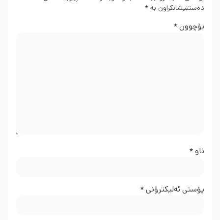
دەستنیشانکراون بە
*
بۆچوون
*
ناو
*
پۆستی ئەلیکترۆنی
*