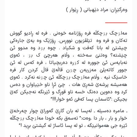
وەرگێڕان: مراد دێهبانی ( ڕێوار )
ــــــــــــــــــــــــ
مەلۊچگ بۊچگڵە فرە ڕۆژنامە خوەنی . فرە لە ڕادیو گووش
تەکان و فرە وە تێلڤزیون نووڕس. ڕۆژێگ وە یەێ جارەکی
چیشتێ لە بانا کەفت و شکیاد . چوە بۊد وە مدوو ئێ
چێشتە؟ وەتنێ سەختە ، وڵام هەرچێ ک بۊ ، ئەوی
نەبایەس ئێ جوورە لە کۊرە دەربچیاتا ، فرە کەس لە ئێ
جوور کاتەیلێ مەزریەن چۊن قاڵەێ قاڵ کردن کار فرە
خاسێگ نیە . وڵام مەلۊچگ بۊچگڵە ئێ چۊنە نەکرد . ئەوی
هەمیشە پرشەێ شەڕێ هات ، چێ ئڕا ناو خێیاوان و دەس
کرد وە دەوین دەنگ خسە ناو قوڕگ و ئێرنگە نەجیکن کەێ
بجیکن :”ئاسمان پسا کەفێ ئەو خوار!!!”
ـ مامرە دەسیلە ـ لەپسا لە بان گاڕێ گەوراێ چوار چەرخەێ
خوار و بار ، بار دا .وەت:” تەسەق بکە خودا مەلۊچگ بۊچگڵە
ئێرە جی هەموانیێگە ، تو لە پسا ئاساژ لە گیشتێ بڕید !”