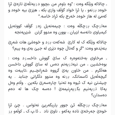
ـ چالاکە وێڵگە وەت : “وە باوەڕ من ،بچوو دۊیەتڵەێ تازەێ ئڕا
خوەد بۊنەو ، یا ئڕا خواد گۆڵف وازی بکە ، هێزێ بیە خوەد و
کەمێ لە هاز خوەد خەرج بکە ئڕاد خاسە.”
مەلۊچگ بۊچگڵە وەت : چیمەنەیل زەۊ گۆڵف کووتەیل
کیمیاوی دانەسە لێیان ، بوون وە مدوو گرتن شێرپەنجە
چالاکە وێڵگە ک لە کارێ شەکەت بۊد و خوەشێ هات شەڕێ
بنەێدەو وەت: “گڕ و گەناڵ چوە دێری لە جیێ بەی وە پیم؟
ـ مرخاوی بەختەوەرە ک ساێ گووش داخسۊد وەت :
بوەخشین ، من نیەتۊیەنم دەس لە ساێ گووش داخسن
هەڵگرم . من خاون یەێ گرووە شەڕانچــیم ،تایبەت وە
گیچەڵەیل ئاسمانگ، بۊنە وە مدوو دڵگرانی جنابد . یە
چیشتێ نیە ک ئیوە وە تەنیا چارەسەرێ بکەین . وڵام وەل
یەکا تۊیەنیم بگۊیەڕنیمەێ ! دەسە چک ها لە دەم
دەسدان؟
مەلۊچگ بۊچگڵە ئێ جوور یاریگەریێ نەتواس . چێ ئڕا
خوەێ جەرخەێ نادە یەکەو ، ناوێ ناد ـ ئا.پ.ک ـ کوڵەو بۊ