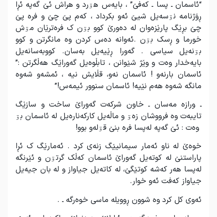
“ئاسمان ـ پسا ـ کەفێ” ، بایەس هۊرد و هراش ئێ گەپە ئڕا
ڕۆژنامە نۊسەیل شیێ ئەو بکرداد ، کەم پێ چێ و فرە پێ
چێ بڕێگ پارێزەوان لە دەورێ کوو بۊن ک فرەترێان مۊش
خورما و ڕسک بۊن .ئەوانە دەس کردن وە مانگرتن و کوو
بۊنەیل سیاسی . گەورا ڕێیەیل بەسان. کووبەسانەیل
بایەخدار وەت و وێژ شێوانن ، تابڵوەیل گەوراێگ هەڵگرتن :”
ئاسمان بارنەو ! ئاسمان نەو، قڵایش نیە ، ئمشەو شەوە
مانگە شەوە هەم نێیە! ئاسمان سنوور ئیمەس!”
ـ ورازە مەسان ـ خاون شرکەت گەوراێ ساخت و سازێگ
تایبەت وە فرووشان زەۊ و ماڵەیل کارکەنارەیل لە ئاسمان بۊ
وەت : ئێ گەپە لەپسا فرە بنێ قۊلەو بوو!
خوەێ لە ناو ئەمار سیمانیێگ زنەی کرد . ئەمارێگ ک ئڕا
پاراستنێ لە کوتەیل گەوراێ ئاسمان کەڵک گرتۊن و ئێرنگە
لەپسا هەر کەشە کوتێگێ، لە کاتەیل جیاواز و لە بان جیەیل
جیاواز کەفت ئەو خوار.
ئەوی کل کرد وە شوون ڕوویلە ماسی خوەرگە ـ .