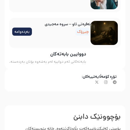
نه‌فره‌تی ئاو – سروه‌ مه‌جیدی
چیرۆک
بەردەوامە
دووایین بابەتەکان
بابەتەکانی ئەم دواییە لەم بەشەوە بۆتان بەردەستە.
تۆڕە کۆمەڵایەتییەکان:
بۆچوونێک دابنێ
پۆستی ئەلیکترۆنییەکەت بڵاوناکرێتەوە.
خانە پێویستەکان