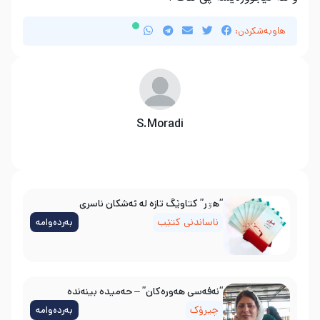
هاوبەشکردن:
S.Moradi
“هۊر” کتاوێگ تازە لە ئەشکان ناسری
ناساندنی کتێب
بەردەوامە
“نەفەسی هەورەکان” – حەمیدە بینەندە
چیرۆک
بەردەوامە