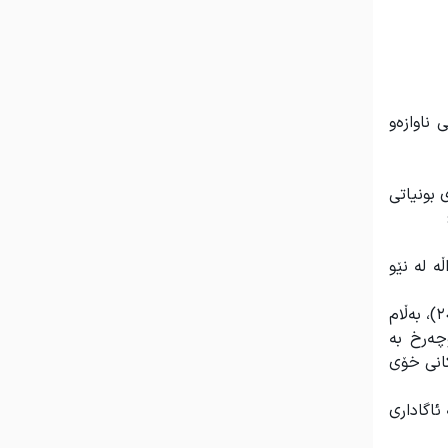
ناوازەو
 بونیاتی
ە لە نێو
جێی ئاماژەیە کە شاعیر پێشتر ٤ پەڕتوکی شیعریی تری چاپکردوون، کە تەنیا یەکێکیان بە کوردی بووە بە ناوی (مردن لە ئاوێنەکانا- ٢٠٠٤)، بەڵام
هاوچەرخ بە
کانی خۆی
ئاگاداری