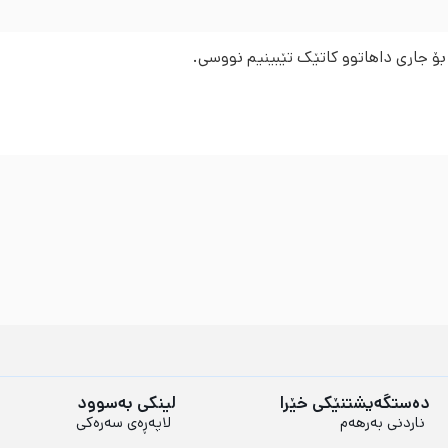
 بۆ جاری داهاتوو کاتێک تێبینیم نووسی.
دەستگەیشتنێکی خێرا
لینکی بەسوود
ناردنی بەرهەم
لاپەڕەی سەرەکی