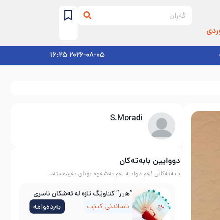
ردی
2026-08-05 16:25
S.Moradi
دووایین بابەتەکان
بابەتەکانی ئەم دواییە لەم بەشەوە بۆتان بەردەستە.
“هۊر” کتاوێگ تازە لە ئەشکان ناسری
ناساندنی کتێب
بەردەوامە