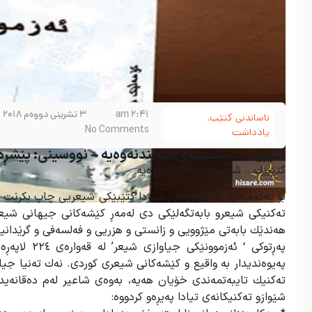
2:41 am
3 تشرینی دووەم 2018
ناساندنی کتێب
,
No Comments
یادداشت
کتێبێك… شایستەی خوێندنەوەیه – نووسینی: پێشڕه‌و 
کتێبێك… شایستەی خوێندنەوەیه
بۆ یەکەمجارە لە ماوەیەکی درێژدا کتێبێکی شیعریی چاپ بکرێت و 
تەکنیکی شیعرو بابەتگەلێکی دی لەمەڕ کێشەکانی جیهانی شیعری
هەندێك بابەتی مێژوویی و زانستی و هزریی و فەلسەفی و گرێدانیا
پەیوەندیدار بە واقیع و کێشەکانی شیعری کوردی. نەك تەنیا جیاک
شێوازو تەکنیکانەی تیادا پەیڕەو کردووە: