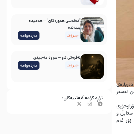
“نەفەسی هەورەکان” – حەمیدە
بینەندە
چیرۆک
بەردەوامە
نه‌فره‌تی ئاو – سروه‌ مه‌جیدی
چیرۆک
بەردەوامە
دەربارەی
ن لەسەر
تۆڕە کۆمەڵایەتییەکان:
ان وتەی جۆراوجۆری
 ستایڵ و
کە مێژووی نووسینیان دەگەڕێتەوە بۆ ساڵانی ٢٠١٢ تا ٢٠١٧ کەم تا زۆر ئەم