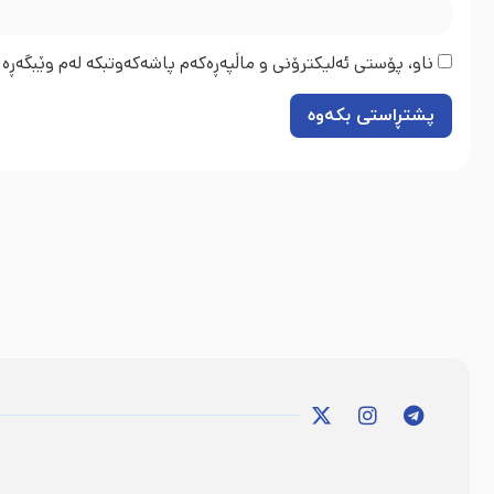
ناو، پۆستی ئەلیکترۆنی و ماڵپەڕەکەم پاشەکەوتبکە لەم وێبگەڕە