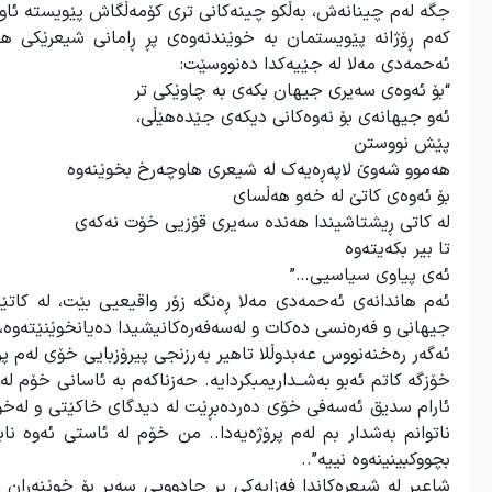
جگە لەم چینانەش، بەڵکو چینەکانی تری کۆمەڵگاش پێویستە ئاوڕێ
کەم ڕۆژانە پێویستمان بە خوێندنەوەی پڕ ڕامانی شیعرێکی ها
ئەحمەدی مەلا لە جێیەکدا دەنووسێت:
“بۆ ئەوەی سەیری جیهان بکەی بە چاوێکی تر
ئەو جیهانەی بۆ نەوەکانی دیکەی جێدەهێڵی،
پێش نووستن
هەموو شەوێ لاپەڕەیەک لە شیعری هاوچەرخ بخوێنەوە
بۆ ئەوەی کاتێ لە خەو هەڵسای
لە کاتی ڕیشتاشیندا هەندە سەیری قۆزیی خۆت نەکەی
تا بیر بکەیتەوە
ئەی پیاوی سیاسیی…”
ئەم هاندانەی ئەحمەدی مەلا ڕەنگە زۆر واقیعیی بێت، لە کاتێ
جیهانی و فەرەنسی دەکات و لەسەفەرەکانیشیدا دەیانخوێنێتەوە، 
ئەگەر رەخنەنووس عەبدوڵلا تاهیر بەرزنجی پیرۆزبایی خۆی لەم پرۆ
خۆزگه كاتم ئەبو بەشــداريمبكردايه. حەزناكەم به ئاسانى خۆم لەو ج
ئارام سدیق ئەسەفی خۆی دەردەبڕێت لە دیدگای خاکێتی و لەخۆبو
ناتوانم بەشدار بم لەم پرۆژەیەدا.. من خۆم لە ئاستی ئەوە 
بچووکبینینەوە نییە”..
شاعیر لە شیعرەکاندا فەزایەکی پڕ جادوویی سەیر بۆ خوێنەران