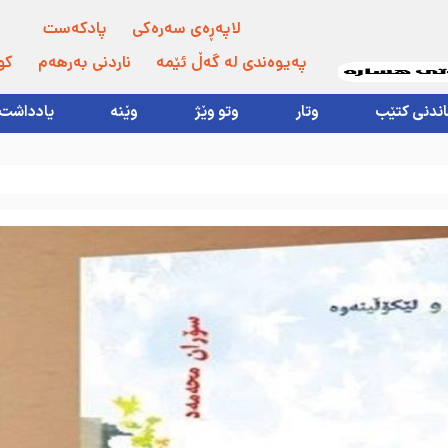
لاپەڕەی سەرەکی
پادکەست
پەیوەندی لە گەڵ ئێمە
ناردنی بەرهەم
کو
اندنی کتێب
وتار
وتو وێژ
وێنە
یادداشت