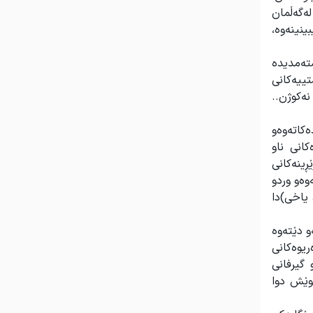
لەگەڵمان
ینینەوە،
ستەمدیدە
ییەکانی
نەکوژن..
ەرەکانی خۆی دەست پێدەکاتەوەو
انی ناو
ڕینەکانی
وەو وردو
یاخی)دا
و دێتەوە
ریوەکانی
 گیرفانی
کوێش دوا