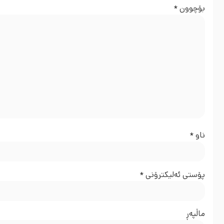
بۆچوون
*
ناو
*
پۆستی ئەلیکترۆنی
*
ماڵپه‌ڕ