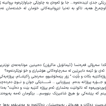
کی جدی لێبدەنەوە… جا بۆ ئەوەی بە چاوێکی جیاوازترەوە بڕوانینە ژی
وچەرخ هەیە، تاکو بە تەنیا تێڕوانینەکانی خۆمان لە خشتەمان نەب
کدا سەرۆکی فەرەنسا (ئیمانۆیل ماکرۆن) دەبینین موتابەعەی نوێتری
ئەی بۆ ئێمە داببڕێین لە سەرچاوەکانی هۆشیاری و خۆ نوێکردنەوە؟
ژەکتێبە بکات و بڵێت ” زۆر پێمخۆشبوو، سەرنجى ڕاكێشــام، پرۆژەیەكى
ــــۆره پرۆژانه بدەم. پيرۆزبايى .. شـــــــتێكى جوان و نـــوێ دەردەچ
ردوییەوە کە ناتوانێت بەشداری ئەم پرۆژە کتێبە بێت و دەڵێت” بەد
نابینم کە پێشەکی بۆ هیچ شاعیرێک بنووسم… بێگومان ئەمە پەیوەند
 دروست دەکات و هەرواش پەیوەستیان دەکاتەوە بە مەعریفەو بەها جو