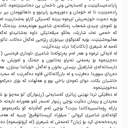
ڕایاندەپسکێنێت و کەسایەتی ونی ناخمان پێ دەناسێنێتەوە، ئاشن
ڕادەمێنێت تا لە خۆمان و دەوروبەرو رابردوو و داهاتوومان بیر ب
بۆیە دەبێت خوێنەریش لێرەوە ببێتە کەسێکی کاراو بەشداربێت لە
بۆ ئەوەی چیدی شەهاب زەنگەنەی شاعیرو هونەرمەند بێدەنگ لەنا
کە خەمی نەك شارێك، بەڵکو میللەتێکی داوە بەشانیداو لەگە
هەڵبوەشێنێت، بۆیە گفتوگۆی بیردۆزی ڕێژەیی لەگەڵ دەکات، تاکو
ئەمە لە شیعری (ناکات)دا درك پێدەکرێت.
دەچێتەوە بۆ یەمەنی تەنراو بەتاعون و جەنگ و لەوێش بە 
دارستانەکەی شارلفێڵ پێستی بخۆن و لەگەڵ خۆیاندا بینێژن، هەرو
دەریای سووردا دەفڕێت و لە بازرگانەکانی قاوە دەگەڕێت کە سەرد
خاشیان بکات، دوای ئەوەی یاخی بوو و هەڵهات کە بۆی دەرکە
دەخوێنیتەوە.
لە دەقێکی تردا نهێنی زیاتری کەسایەتی (ڕێنوار)ی ‘تۆ مەچۆ بۆ 
مەیدان و پێمان دەڵێت بۆچی ڕێنوار لەسەر ئەو هەورانە نایەتە خ
پارکە ڕۆمانسییەکاندا بنێت؟ بۆچی ئەم گەڵایانە کۆ بکەینەوەو
کۆتەکەی شاعیری کرواتی ‘ میلۆراد کریستانۆڤیچ’ چییە کە هەمی
زەردەخەنەی کرد بۆ ژیان؟ ئەمەش لە شیعری (لە کرۆنۆسەوە) دەخ