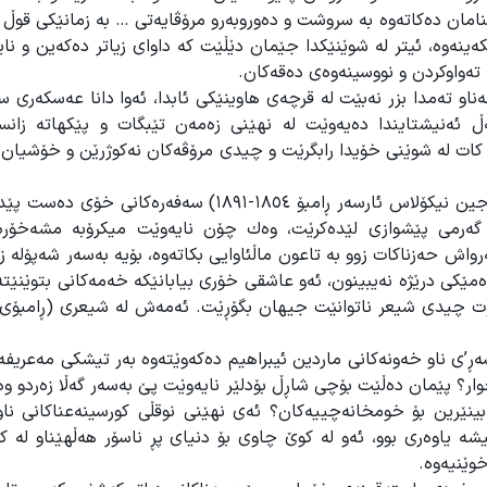
امان دەکاتەوە بە سروشت و دەوروبەرو مرۆڤایەتی … بە زمانێکی قوڵ 
کەینەوە، ئیتر لە شوێنێکدا جێمان دێڵێت کە داوای زیاتر دەکەین و نایب
 تەواوکردن و نووسینەوەی دەقەکان.
و تەمدا بزر نەبێت لە قرچەی هاوینێکی ئابدا، ئەوا دانا عەسکەری 
ڵ ئەنیشتایندا دەیەوێت لە نهێنی زەمەن تێبگات و پێکهاتە زانست
 کات لە شوێنی خۆیدا رابگرێت و چیدی مرۆڤەکان نەکوژرێن و خۆشیان 
لە لایەکی ترەوە و هەر لەم پەڕتوکەدا شاعیری ناوداری فرەنسی (جین نیکۆلاس ئارسەر ڕامبۆ ١٨٥٤-١٨٩١) سەف
گەرمی پێشوازی لێدەکرێت، وەك چۆن نایەوێت میکرۆبە مشەخۆرەک
اش حەزناکات زوو بە تاعون ماڵئاوایی بکاتەوە، بۆیە بەسەر شەپۆلە زێ
ەمێکی درێژە نەیبینون، ئەو عاشقی خۆری بیابانێکە خەمەکانی بتوێنێتە
وت چیدی شیعر ناتوانێت جیهان بگۆڕێت. ئەمەش لە شیعری (ڕامبۆی 
شەڕ’ی ناو خەونەکانی ماردین ئیبراهیم دەکەوێتەوە بەر تیشکی مەعریفە
وار؟ پێمان دەڵێت بۆچی شاڕڵ بۆدلێر نایەوێت پێ بەسەر گەڵا زەردو وە
 بینێرین بۆ خومخانەچییەکان؟ ئەی نهێنی نوقڵی کورسینەعناکانی ناو
شە یاوەری بوو، ئەو لە کوێ چاوی بۆ دنیای پڕ ناسۆر هەڵهێناو لە 
وێنیەوە.