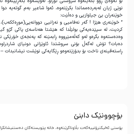
بۆ ئەوەی ڕوو بکەینەوە سروشتی تۆراو، لەوێشەوە بگەڕێینەوە ن
نوێی ژیان لەبەردەمماندا بکرێتەوە، ئەوا شاعیر بەم گوتەیە دو
خوێنەران بێ جیاوازیی و دەڵێت:
” خوێنەری هێژا ! گەر نەفامیی و نەزانیی دووانەیی(موڕەککەب)، 
کردیت، لە سپێدەیەکی بولێڵدا کە هێشتا هەناسەی پاکی گژو گیا
وەدەستەوە بگرەو لەو کەڵەمێرووە ڕابمێنە کە پەنجەی خۆرێکی نە
دەبات؟ تۆش لەگەڵ بۆنی سروشتدا ئاوێزانی دونیای شاردراو
ڕاستەقینەی ناخت بۆ بدۆزێتەوەو ڕێگایەکی نوێشت نیشانبدات – ب
بۆچوونێک دابنێ
پۆستی ئەلیکترۆنییەکەت بڵاوناکرێتەوە.
خانە پێویستەکان دەستنیشانکرا