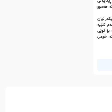
ڕێگایەکی
تە هەموو
گەرانیان
ەم کتێبە
 بۆ کوێی
گە خودی