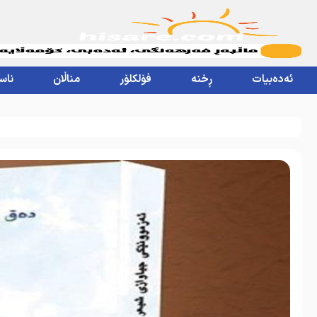
ئەدەبیات
ڕخنە
فۆلکلۆر
مناڵان
ناس