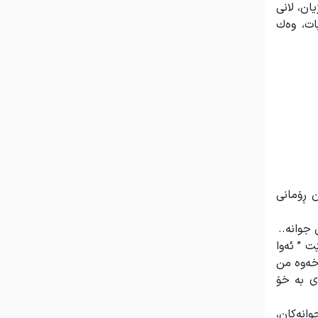
ان، لانی
ات، وەك
ن ڕۆمانی
 جوانه..
ێت ” ئەوا
اخەوە من
ی بە خۆ
انەکان،