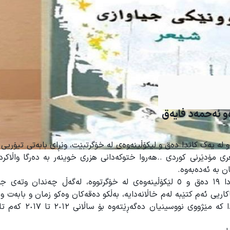
ئه‌حمه‌د فایەق
لە یەک کاتدا دەق و لیکۆڵینەوەی لە خۆگرتبێت، وێڕای بابەتی تیۆریی 
 مۆدێرنی کوردی ..هەروا ختوکەدانی هزری خوینەر بە دەرگا واڵاکرد
ن بە ئەدەبەوە.
پەڕتوکی ‘ ئەزموونێکی جیاوازی شیعر’ لە قەوارەی ٢٢٤ لاپەڕەدا ١٩ دەق و ٥ لێکۆڵینەوەی لە خۆگرتووە، لەگەڵ چەند
اریی ئەم کتێبە لەم خاڵانەدایە، بەڵکو دەقەکان وەكو زمان و بابەت و
تەکنیك تایبەتمەندی خۆیان هەیە، بەوەی شاعیر لەم دەقانەیدا 