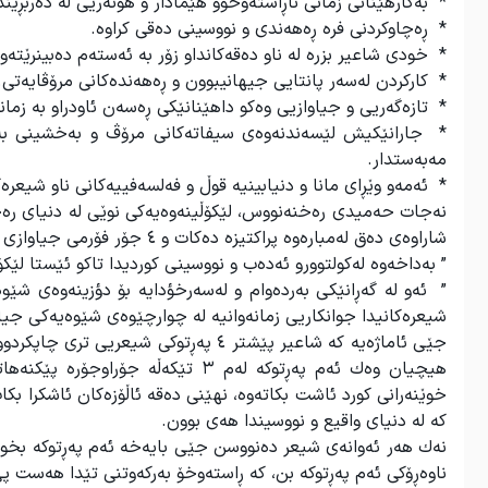
* بەکارهێنانی زمانی ناڕاستەوخۆو هێمادار و هونەریی لە دەربڕیندا
* ڕەچاوکردنی فرە ڕەهەندی و نووسینی دەقی کراوە.
* خودی شاعیر بزرە لە ناو دەقەکانداو زۆر بە ئەستەم دەبینرێتە
* کارکردن لەسەر پانتایی جیهانيبوون و ڕەهەندەکانی مرۆڤایەتی.
* تازەگەریی و جیاوازیی وەكو داهێنانێکی ڕەسەن ئاودراو بە زما
* جارانێکیش لێسەندنەوەی سیفاتەکانی مرۆڤ و بەخشینی بە ڕو
مەبەستدار.
* ئەمەو وێڕای مانا و دنیابینیە قوڵ و فەلسەفییەکانی ناو شیعرە
نه‌جات حه‌میدی ره‌خنه‌نووس، لێکۆڵینەوەیەکی نوێی لە دنیای ر
شاراوەی دەق لەمبارەوە پراکتیزە دەکات و ٤ جۆر فۆرمی جیاوازی شیعریی لەشیعرەکانی سۆران محەمەد دا کەشف دەکات، تیایدا دەڵێت:
” به‌داخه‌وه‌ له‌كولتوورو ئه‌ده‌ب و نووسينى كورديدا تاكو ئێستا لێکۆڵ
” ئەو لە گەڕانێكى بەردەوام و لەسەرخؤدايە بۆ دؤزينەوەى شێوەيە
شيعرەكانيدا جوانكاريى زمانەوانيە لە چوارچێوەى شێوەیەكى جيا
هیچیان وەك ئەم پەڕتوکە لەم ٣ تێک
خوێنەرانی کورد ئاشت بکاتەوە، نهێنی دەقە ئاڵۆزەکان ئاشکرا بک
کە لە دنیای واقیع و نووسیندا هەی بوون.
نەك هەر ئەوانەی شیعر دەنووسن جێی بایەخە ئەم پەڕتوکە بخوێن
ناوەڕۆکی ئەم پەڕتوکە بن، کە ڕاستەوخۆ بەرکەوتنی تێدا هەست پ