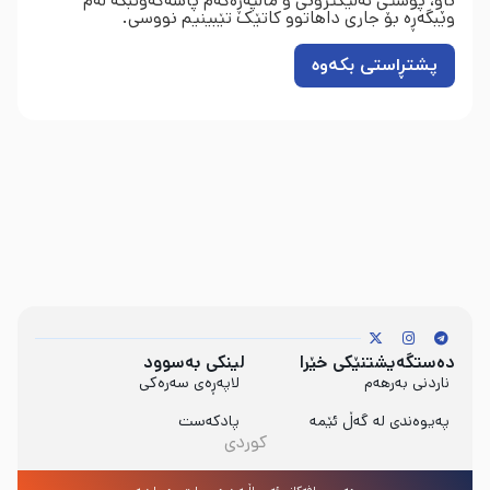
ناو، پۆستی ئەلیکترۆنی و ماڵپەڕەکەم پاشەکەوتبکە لەم
وێبگەڕە بۆ جاری داهاتوو کاتێک تێبینیم نووسی.
دەستگەیشتنێکی خێرا
لینکی بەسوود
ناردنی بەرهەم
لاپەڕەی سەرەکی
پەیوەندی لە گەڵ ئێمە
پادکەست
کوردی