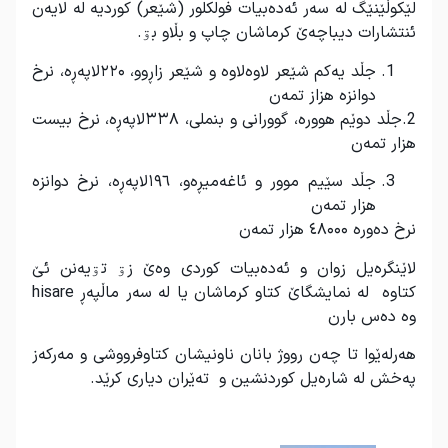
لێکوڵێنێگ له سەر ئەده‌بیات فولکلور (شێعر) کوردیه له لایەن
ئنتشارات دیباچەێ کرماشان چاپ و بڵاو بۊ.
جڵد یەکم شێعر لاوە‌لاوە و شێعر زاڕوو، ۲۲۰لاپەڕە، نرخ
دوانزە هزاز تمەن
2.جڵد دوێم هوورە، گوورانی و بنملی، ۳۳٨لاپەڕە، نرخ بیست
هزار تمەن
جڵد سێیم موور و ئاغەمیڕەو، ۱۹٦لاپەڕە، نرخ دوانزە
هزار تمەن
نرخ دەورە ٤٨۰۰۰ هزار تمەن
لاێنگرەیل زوان و ئەدەبیات کوردی وەێ زۊ تۊیەنن ئێ
کتاوە له نمایشگاێ کتاو کرماشان یا له سەر ماڵپەڕ hisare
وە دەس بارن
هەرلەێوا تا چەن رووژ بانان ناونیشان کتاوفرووشی و مەرکەز
پەخش له شارەیل کوردنشین و تەێران دیاری کرێد.
.