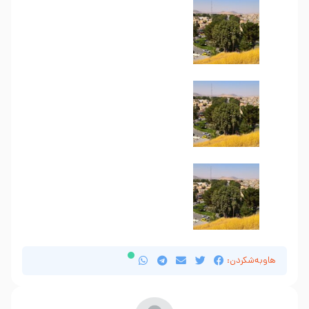
هاوبەشکردن: