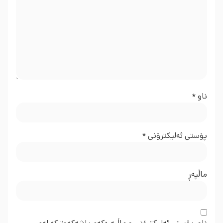
ناو
*
پۆستی ئەلیکترۆنی
*
ماڵپه‌ڕ