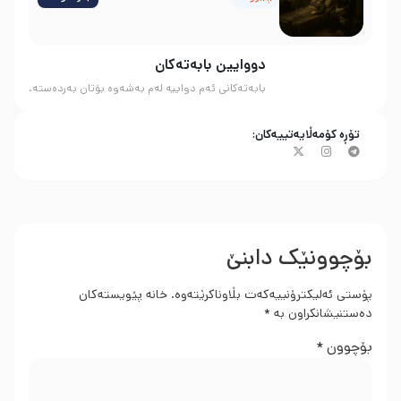
دووایین بابەتەکان
بابەتەکانی ئەم دواییە لەم بەشەوە بۆتان بەردەستە.
تۆڕە کۆمەڵایەتییەکان:
بۆچوونێک دابنێ
پۆستی ئەلیکترۆنییەکەت بڵاوناکرێتەوە.
خانە پێویستەکان
دەستنیشانکراون بە
*
بۆچوون
*