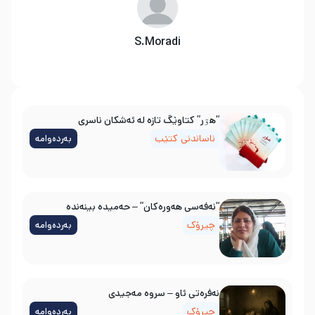
S.Moradi
“هۊر” کتاوێگ تازە لە ئەشکان ناسری
ناساندنی کتێب
بەردەوامە
“نەفەسی هەورەکان” – حەمیدە بینەندە
چیرۆک
بەردەوامە
نه‌فره‌تی ئاو – سروه‌ مه‌جیدی
چیرۆک
بەردەوامە