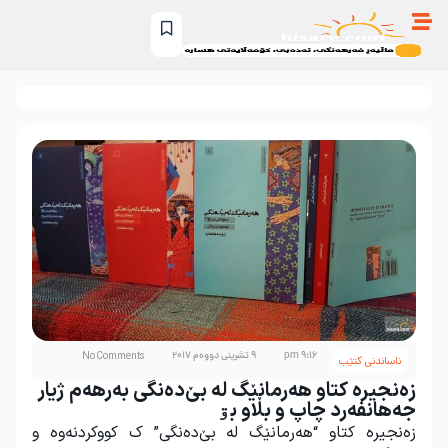
9:16 pm
9 تشرینی دووەم 2017
No Comments
ناساندنی کتێب
زەنجیرە کتاو هەرمانێگ له بێ‌دەنگی بەرهەم ژیار
جەهانفەرد چاپ و بڵاو بۊ
زەنجیرە کتاو “هەرمانێگ له بێ‌دەنگی” ک کووکردنەوە و