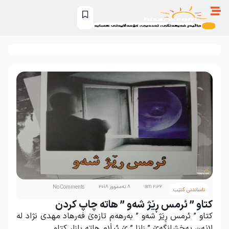
2:22 am
8 تەممووز 2018
No Comments
ناساندنی کتێب
کتاو ” ئرمس ڕێژ شەو ” هاتە چاپ کردن
کتاو ” ئرمس ڕێژ شەو ” بەرهەم تازەێ فەرهاد مهدی نژاد لە
لاێەن پەخشانگەێ ” زانا ” ێ ئیڵام هاتە بازاڕ کتاو.