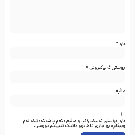
ناو
*
پۆستی ئەلیکترۆنی
*
ماڵپه‌ڕ
ناو، پۆستی ئەلیکترۆنی و ماڵپەڕەکەم پاشەکەوتبکە لەم
وێبگەڕە بۆ جاری داهاتوو کاتێک تێبینیم نووسی.