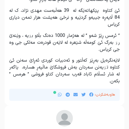
ئێ کتاوە پێکهاتەێگە لە 39 هەڵبەست مهدی نژاد، ک لە
84 ڵاپەڕە جییەو گردێیە و نرخێ هەیشت هزار تمەن دیاری
کریاس
” ئرمس ڕێژ شەو ” لە هەژمار 1000 دەنگ بڵاو بۊیە ، وێنەێ
رۊ بەرگ ئێ کومەڵە شێعرە لە لاێەن قودرەت مەلکی جی وە
جی کریاس.
لاێەنگرەیل بەڕێز کەڵتور و ئەدبیات کوردی ئەڕاێ سەنن ئێ
کتاوە تۊیەنن سەردان بەش فروشگاێ ماڵپەڕ هسارە، یاگەر
لە شار ئسڵام ئاباد قەرب سەردان کتاو فروشی ” هرمس ”
بکەن.
هاوبەشکردن: