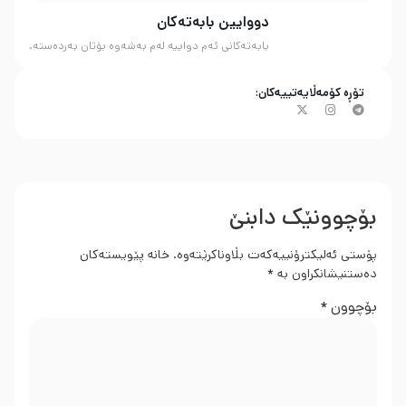
دووایین بابەتەکان
بابەتەکانی ئەم دواییە لەم بەشەوە بۆتان بەردەستە.
تۆڕە کۆمەڵایەتییەکان:
بۆچوونێک دابنێ
پۆستی ئەلیکترۆنییەکەت بڵاوناکرێتەوە.
خانە پێویستەکان
دەستنیشانکراون بە
*
بۆچوون
*