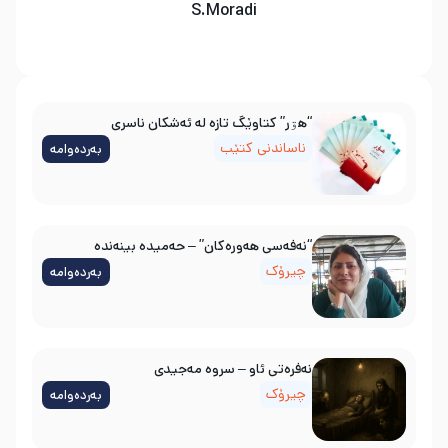
S.Moradi
“هۊر” کتاوێگ تازە لە ئەشکان ناسری
ناساندنی کتێب
بەردەوامە
“نەفەسی هەورەکان” – حەمیدە بینەندە
چیرۆک
بەردەوامە
نه‌فره‌تی ئاو – سروه‌ مه‌جیدی
چیرۆک
بەردەوامە