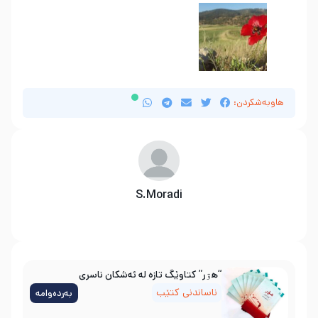
هاوبەشکردن:
S.Moradi
“هۊر” کتاوێگ تازە لە ئەشکان ناسری
ناساندنی کتێب
بەردەوامە