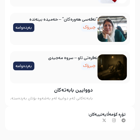
“نەفەسی هەورەکان” – حەمیدە بینەندە
چیرۆک
بەردەوامە
نه‌فره‌تی ئاو – سروه‌ مه‌جیدی
چیرۆک
بەردەوامە
دووایین بابەتەکان
بابەتەکانی ئەم دواییە لەم بەشەوە بۆتان بەردەستە.
تۆڕە کۆمەڵایەتییەکان: