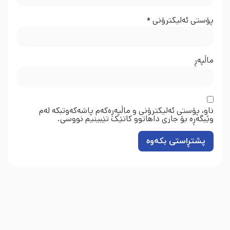
پۆستی ئەلیکترۆنی
*
ماڵپه‌ڕ
ناو، پۆستی ئەلیکترۆنی و ماڵپەڕەکەم پاشەکەوتبکە لەم
وێبگەڕە بۆ جاری داهاتوو کاتێک تێبینیم نووسی.