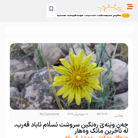
12:18 am
10 حوزه‌یران 2017
No Comments
عه‌کس
چەن وێنەێ رەنگین سروشت ئسڵام ئاباد قەرب،
لە ئاخرین مانگ وەهار