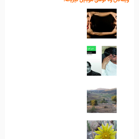
وێنەگان وە گوشی موبایل گیریانە.