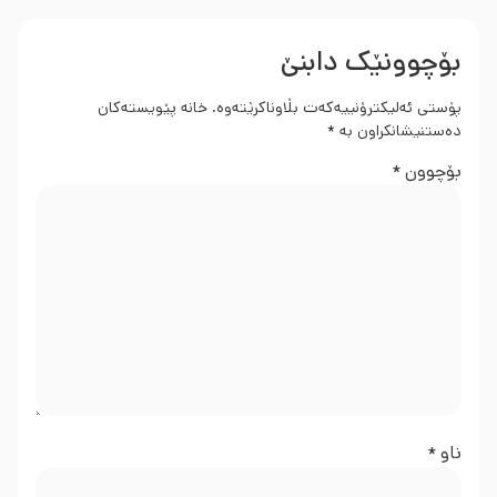
بۆچوونێک دابنێ
پۆستی ئەلیکترۆنییەکەت بڵاوناکرێتەوە.
خانە پێویستەکان
دەستنیشانکراون بە
*
بۆچوون
*
ناو
*