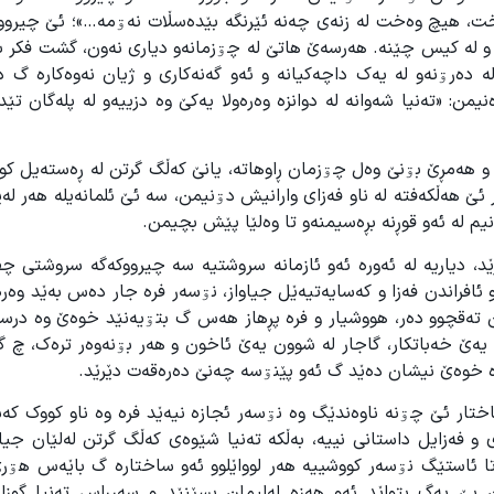
خت، هیچ وەخت له زنەی چەنه ئێرنگه بێدەسڵات نەۊمه…»؛ ئێ چیروو
ن و لە کیس چێنە. هەرسەێ هاتێ لە چۊزمانەو دیاری نەون، گشت فکر ب
دەرۊنەو لە یەک داچەکیانە و ئەو گەنەکاری و ژیان نەوەکارە گ د
ن: «تەنیا شەوانه له دوانزه وەرەولا یەکێ وه دزییەو له پلەگان تێد
و هەمڕێ بۊنێ وەل چۊزمان ڕاوهاتە، یانێ کەڵگ گرتن لە ڕەستەیل کو
 هەڵکەفتە لە ناو فەزای وارانیش دۊنیمن، سە ئێ ئلمانەیلە هەر لەێو
م لە ئەو قوڕنە بڕەسیمنەو تا وەلێا پێش بچیمن.
د، دیاریە لە ئەورە ئەو ئازمانە سروشتیە سە چیرووکەگە سروشتی چف
ئافراندن فەزا و کەسایەتیەێل جیاواز، نۊسەر فرە جار دەس بەێد وەر
ین تەقچوو دەر، هووشیار و فرە پڕهاز هەس گ بتۊیەنێد خوەێ وە درس
یەێ خەباتکار، گاجار لە شوون یەێ ئاخون و هەر بۊنەوەر ترەک، چ گی
رە خوەێ نیشان دەێد گ ئەو پێنۊسە چەنێ دەرەقەت دێرێد.
تار ئێ چۊنە ناوەندێگ وە نۊسەر ئجازە نیەێد فرە وە ناو کووک کەس
و فەزایل داستانی نییە، بەڵکە تەنیا شێوەی کەڵگ گرتن لەلێان جیا
تا ئاستێگ نۊسەر کووشییە هەر لوواێلوو ئەو ساختارە گ باێەس هۊرێ
 بێ یەگ بتواێد ئەو هەزە لەلیمان بسێنێد و سەرڕاس تەنیا گوزا