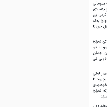
 هاوماڵی
ێنە، دی
کردن بێ
واێ یەگ
ەل خوەێا
تێ ئەڕاێ
و لە ناو
ێ، چمان
قۊلی ئێ
هەر لەتێ
بچوود تا
بخوەنێدێ
ە ئەڕاێ
سێد.
دەێد وەل