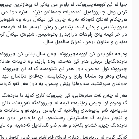
جیا لە ئێ کوومەچیرووکە، لە باوەڕ من یەکێ لە پڕهازترین چیرو
کردن وەل چیرووکەیل ئەدەبیات جەهانەو دێرێد. لەێرە دۊنیمن
هۊچکام فەداێ ئەوەکە نەۊنە چۊن ئێ تیکەڵ بۊنە وە شێوەیل
مدوو پێنۊس و زەێن نییە. پێنۊس و زەێن نۊسەر ها لە خزمەت 
دۊاخر ئیمە یەێ ڕاوهات دۊازیدۊز بخوەنیمن. شێوەی تیکەڵ کرد
بەێدن و بن‫ئاوێ بۊمن، ئەڕاێ ساڵەیل ساڵ.
وەرجە بڵاو بۊن ئێ کوومەچیرووکە، چەن ساڵ پێش ئێ چیرووکە خ
بەردەنگەیل تریش هەر ئێ هەستە وەلا بارێد، وە تایبەت هەناێ 
چیرووک کوڵ دەیمن، دۊز هەر ئێ شێوەسە گ لە ئێ چیرووکە دۊ
پساێ وەفر وە ملمانا وارێ و ڕچگیایمنە، چەقەێ دێانمان تێد
جۊلیان سروشتیە، سە وەلێا پێش چیمن. یە دۊز هەر ئەو کارەسە
هەر لە چەن لەت سەرەتایی، ئێ چیرووکە کارێ کەێد تا بەردەنگ و
گ وەرەو نوا چیمن زەێنیەت ئیمە لە چیرووکەگە نەوڕیەێد، یانێ 
بتۊیەنێد ئەو پەیوەندی ڕواڵەتیە گ بایەس بۊنێدەو و تەنانەت 
و ئێجار دیاریە گ خاستریش ڕەسێدەو. ئێ دارەلۊس بۊن بەرد
بەردەنگ چێزبەخشەو بکەێد و هەم ئەو ئلمانەیل ئەدەبیە، وە تایب
کەڵگ گرتن لە نۊنەرەیل دیاری لەواێ فەڕاشە، بوو ئەتر، کەوش و