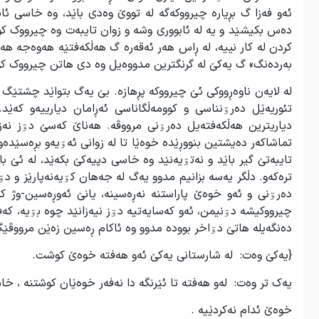
ئەو فەزا گ بڕیارە چیرووکەگە لە تووێ وەدی باێد، وە خاسی ئ
دەس بکیشێد و یە لە ئابووری وشە و زوان تایبەت وە چیرووک کوڵ 
کردن لە کار نییە، لە ڕاس هەر ئەقەرە گ هەڵکەفتێە هەوەجە ه
بەردەنگ» گ یەکێ لە گرنگترین مدووەیل وە دی هاتن چیرووک ک
لە لایەن ناوەڕووکی ئێ چیرووکە پڕهازە. بێ یەگ بتواێد چشتێگ
تئوریەێل دەرۊنناسی و کوومەڵگاناسی ئەڕامان دیارییەو کەێد
دیاری‫ترین هەڵکەفتەیل دەرۊنی مرووڤە. هەناێ کەسێ دۊز نە
تماشاکەر دەیشتین بنووڕێدە خوەێا تا لە زوانی ئەۊیەو بڕەسێدەو
تایبەتێ گیر باێد و نەتۊیەنێد وە خاسی دپیەکێ بکەێد، لە ئێ ب
ترەکەو. دڵگر یەسە بزانیم مدوو یەگ لە جەهان کۊیەنەپارێز و 
دەرۊنی و ئەو خوەێ پاراستنە نەڕەسینە، یانێ ئەوڕەسین-وژ 
چیرووکیشە دۊنیمن، ئەو کەسایەتیە دۊز نیەزانێد چوە بۊیە، کەفت
دەنگەیلە هاتێ دۊاخر بوودە مدوو وە ئاکام ڕەسین زەێن مرووڤ
{یەکێ وەت: له شارستانی یەکێ ئەو هەفته خوەێ کوشت.
یەک تر وەت: لەو هەفته تا ئێرنگه دا نەفەر خوەێان کوشتنه ، خ
خوەێ ئدام نەکردێیه .