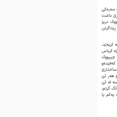
و سەرەکی
ڕێ داشت
ووک دریژ
ڕێداگرتن
 کریەێد،
ژە کریاس
 چیرووک
 کەفێدەو
 ساختارێ
و هەر ئێ
ە لە ئێ
ڵگ گرتم،
یەکم یا