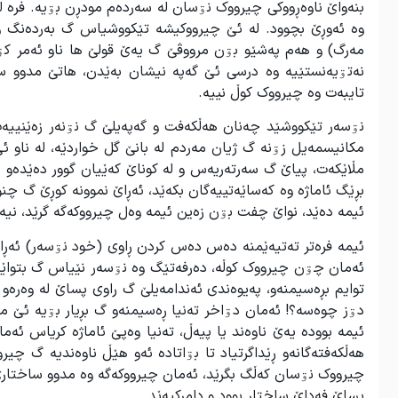
بنەواێ ناوەڕووکی چیرووک نۊسان لە سەردەم مودڕن بۊیە. فرە لە
وە ئەوڕێ بچوود. لە ئێ چیرووکیشە تێکووشیاس گ بەردەنگ و
مەرگ) و هەم پەشێو بۊن مرووڤێ گ یەێ قولێ ها ناو ئەمر کۊنەو
نەتۊیەنستێیە وە درسی ئێ گەپە نیشان بەێدن، هاتێ مدوو سەرە
تایبەت وە چیرووک کوڵ نییە.
نۊسەر تێکووشێد چەنان هەڵکەفت و گەپەیلێ گ نۊنەر زەێنییەت 
مکانیسمەیل زۊنە گ ژیان مەردم لە بانێ گل خواردێە، لە ناو 
مڵاێکەت، پیاێ گ سەرتەریەس و لە کوناێ کەێیان گوور دەێدەو 
بڕێگ ئاماژە وە کەساێەتییەگان بکەێد، ئەڕاێ نموونە کوڕێ گ چن
ئیمە دەێد، نواێ چفت بۊن زەین ئیمە وەل چیرووکەگە گرێد، نیە
ئیمە فرەتر تەتیەێمنە دەس دەس کردن ڕاوی (خود نۊسەر) ئەڕا
ئەمان چۊن چیرووک کوڵە، دەرفەتێگ وە نۊسەر نێیاس گ بتواێد
توایم بڕەسیمنەو، پەیوەندی ئەندامەیلێ گ راوی پساێ لە وەرەو 
دۊز چوەسە؟! ئەمان دۊاخر تەنیا ڕەسیمنەو گ بڕیار بۊیە ئێ مە
ئیمە بوودە یەێ ناوەند یا پیەڵ، تەنیا وەپێ ئاماژە کریاس ئە
هەڵکەفتەگانەو ڕێداگرتیاد تا بۊاتادە ئەو هێڵ ناوەندیە گ 
چیرووک نۊسان کەڵگ بگرێد، ئەمان چیرووکەگە وە مدوو ساختارێ
پساێ فەداێ ساختار بوود و دامرکیەێد.