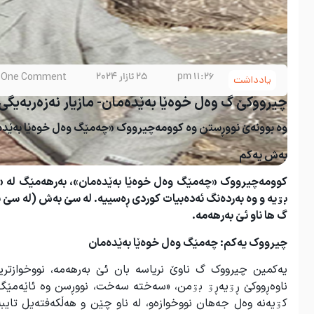
11:26 pm
25 ئازار 2024
One Comment
یادداشت
چیرووکێ گ وەل خوەێا بەێدەمان- مازیار نەزەربەیگی
وە بوونەێ نووڕستن وە کوومەچیرووک
«
چەمێگ وەل خوەێا بەێدە
بەش یەکم
کوومەچیرووک
«
چەمێگ وەل خوەێا بەێدەمان
»
، بەرهەمێگ لە
«
بۊیە و وە بەردەنگ ئەدەبیات کوردی ڕەسییە. لە سێ بەش (لە س
گ ها ناو ئێ بەرهەمە
.
چیرووک یەکم: چەمێگ وەل خوەێا بەێدەمان
یەکمین چیرووک گ ناوێ نریاسە بان ئێ بەرهەمە، نووخوازت
ناوەڕووکێ ڕۊیەڕۊ بۊمن، «سەخته سەخت، نووڕسن وه ئاێەمێگ 
کۊیەنە وەل جەهان نووخوازەو، لە ناو چێن و هەڵکەفتەیل تایب