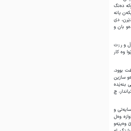
کە دەنگ
کەن یانە
ێرن، دی
ەو بان و
ڵ و رۊت
ا وە کار
ت بوود،
ەو سازین
ی بنەێدە
اندار، چ
ایەتی و
وازە وەل
 وەپێەو
رشێگ لە