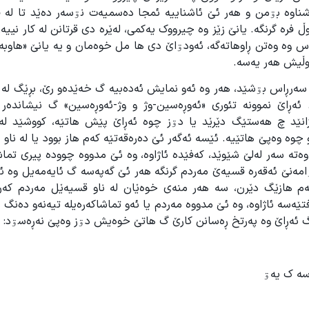
اشناوە بۊمن و هەر ئێ ئاشناییە ئمجا دەسمیەت نۊسەر دەێد تا لە ف
فرە گرنگە. یانێ زێز وە چیرووک یەکمی، لەێرە دی قرتانن لە کار نییە
ەس وە وەتن ڕاوهاتەگە، ئەودۊاێ دی ها مل خوەمان و یە یانێ «هاوب
وڵیش هەر یەسە.
 سەرڕاس بۊشێد، هەر وە ئەو نمایش ئەدەبیە گ خەێدەو رێ، بڕێگ لە 
. ئەڕاێ نموونە تئوری «ئەوڕەسین-وژ و وژ-ئەوڕەسین» گ نیشاندەر 
زانێد چ هەستێگ دێرێد یا دۊز چوە ئەڕاێ پێش هاتێە، کووشێد لە
 چوە وەپێ هاتێیە. ئێسە ئەگەر ئێ دەرەقەتێە کەم هاز بوود یا لە ناو
اوەتە سەر لەلێ شێوێد، کەفێدە ئاژاوە، وە ئێ مدووە چوودە پیری تما
دۊامەنێ ئەقەرە قسیەێ مەردم گرنگە هەر ئێ گەپەسە گ ئایەمەیل وە 
کەم هازێگ دێرن، سە هەر منەی خوەێان لە ناو قسیەێل مەردم کەن
ێەسە ئاژاوە، وە ئێ مدووە مەردم یا ئەو تماشاکەرەیلە تیەنەو دەنگ 
ێگ ئەڕاێ وە پەرتخ ڕەسانن کارێ گ هاتێ خوەیش دۊز وەپێ نەڕەسۊد:
اسه ک یەۊ