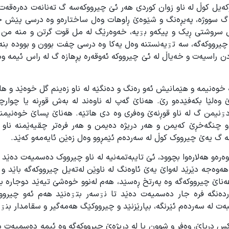
وکەیل کوڵ لە ناو زوان کوردی هەر ئێ چیرووکەسە گ تەنانەت دەرەقەت
 گ سووژە، پەیڕەنگ و شێوەێ ڕاوهات وەل ساختارەو وە درسی پێش چ
 سروشتی ڕیک و پیکەو بۊیە، خەوەرێگ لە مل قوت گرتن و منە من 
چیرووکەگە، سە تۊیەنستنە وەل یەکا وە درسی چفت بوون و بوودە بنە
ن راسیەت و خەیاڵ لە ئێ چیرووکە ئەوقەرە پڕهازە گ لە راس ئیمە و
وەنیمە و هێمانیش ئەو رەنگ و دەنگێە لە ناو زەینم گل خوەێد و ها
وەلێا بکەفێدەو رێ. هەناێ گەپ لە ناوەند لە بەش قوڕنە یا چوارچو
نیمن گ لە ناو قوڕنەێ وەفری وە دی هاتێە. هەناێ پساێ خوەنیمن
 و چنگەخڕێ کەیمن و هەر دریژە دەیمن و هەر فرەتر چقیەێمنە ناو 
 گ یەێ چیرووک کوڵ لە سەردەم ئێمڕوو وەل زەێن ئایەمەو کەێد.
ەرەو هەلارەوا بچوود، ئێ تایبەتمەنیە لە ناو چیرووک دەسمیەت دەێد 
هەوەجە دێرێد لەواێ یەێ ئاوەنگ لە ناوێن لەتەیل چیرووکەگە باێد و 
هەناێ چیرووکەگە وە پەرتخ ڕەسێد، هەم لەنوو خوەشێ تیەێد دوجارە 
ەنگە فرە جار دەسمیەت دەێد تا نۊسەر بتۊەنێد هەم ئەو چیرووک
ەت لە سەردەم ئێرنگە، بپارێزنێد و چیرووکێگ هەمەگیر و سقامدار بنۊ
اکس دریاێ، وەفر و شوون پا لە دریژەێ چیرووکەگە وە ئیمە دەسمیەت 