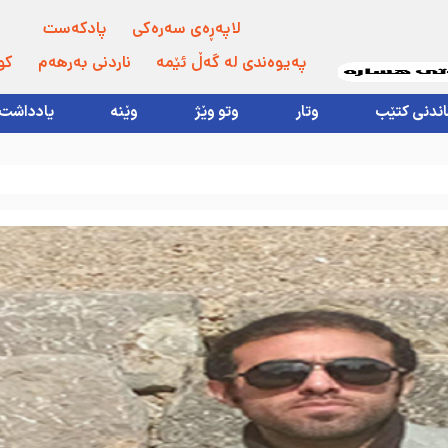
لاپەڕەی سەرەکی
پادکەست
پەیوەندی لە گەڵ ئێمە
ناردنی بەرهەم
کو
اندنی کتێب
وتار
وتو وێژ
وێنە
یادداشت