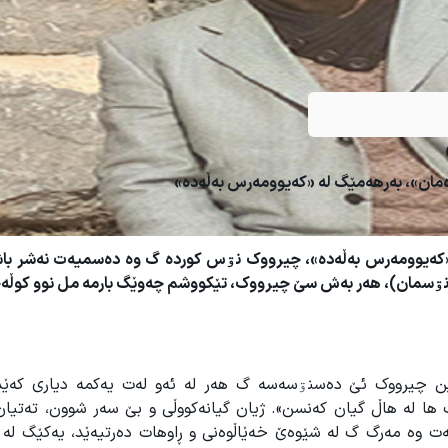
مان
»
، بەرهەمێگ لە
«
کەیوومەرس بەڵەدە
»
کەیوومەرس بەڵەدە
»
، چیرووک نۊس کوردە گ وە دەسمیەت نەشر باشو
ێ نۊسمان)، هەر بەش سێ چیرووک، تێکووشم چەوێگ بارمە مل نوو کوڵە
رین چیرووک ئێ دەسنۊسەسە گ هەر لە ئەو لەت یەکمە دیاری کەێ
ها له هاڵ گیان کەنسن». ژیان گیانەکووڵی و بێ سەر شوون، تەتیا
ەت وە مەرگ گ لە شێوەێ خەێاڵوەنی و ڕاوهات دەرتیەێد، یەکێگ لە گ