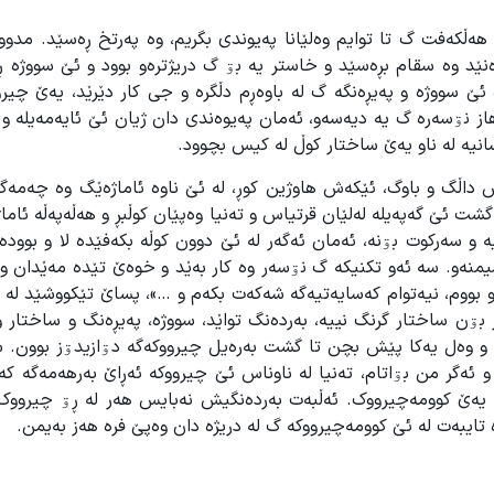
هەڵکەفت گ تا توایم وەلێانا پەیوندی بگریم، وە پەرتخ ڕەسێد. مدو
ێد وە سقام بڕەسێد و خاستر یە بۊ گ دریژترەو بوود و ئێ سووژە 
 ئێ سووژە و پەیڕەنگە گ لە باوەڕم دڵگرە و جی کار دێرێد، یەێ چیر
ز نۊسەرە گ یە دیەسەو، ئەمان پەیوەندی دان ژیان ئێ ئایەمەیلە و 
نیە لە ناو یەێ ساختار کوڵ لە کیس بچوود.
ش داڵگ و باوگ، ئێکەش هاوژین کوڕ، لە ئێ ناوە ئاماژەێگ وە چەمەگە
گشت ئێ گەپەیلە لەلێان قرتیاس و تەنیا وەپێان کوڵبڕ و هەڵەپەڵە ئاما
و سەرکوت بۊنە، ئەمان ئەگەر لە ئێ دوون کوڵە بکەفێدە لا و بوودە
سیمنەو. سە ئەو تکنیکە گ نۊسەر وە کار بەێد و خوەێ تێدە مەێدان و
ەو بووم، نیەتوام کەسایەتیەگە شەکەت بکەم و …»، پساێ تێکووشێد لە
 بۊن ساختار گرنگ نییە، بەردەنگ تواێد، سووژە، پەیڕەنگ و ساختار 
 و وەل یەکا پێش بچن تا گشت بەرەیل چیرووکەگە دۊازیدۊز بوون. س
 ئەگر من بۊاتام، تەنیا لە ناوناس ئێ چیرووکە ئەڕاێ بەرهەمەگە کە
 یەێ کوومەچیرووک. ئەڵبەت بەردەنگیش نەبایس هەر لە ڕۊ چیرووک 
تایبەت لە ئێ کوومەچیرووکە گ لە دریژە دان وەپێ فرە هەز بەیمن.