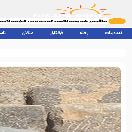
ئەدەبیات
ڕخنە
فۆلکلۆر
مناڵان
ناس