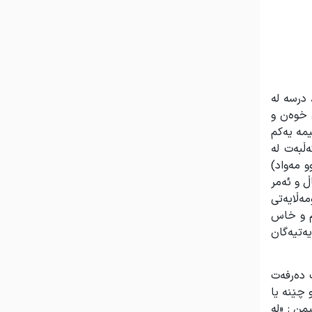
 درسە لە
ی خوەن و
یمە یەکم
ڵبەت لە
 مەواد)
ڵ و ئەمر
مەڵایەتی
م و خاس
ەتیەگان
 دەرفەت
چێنە یا
من : «له