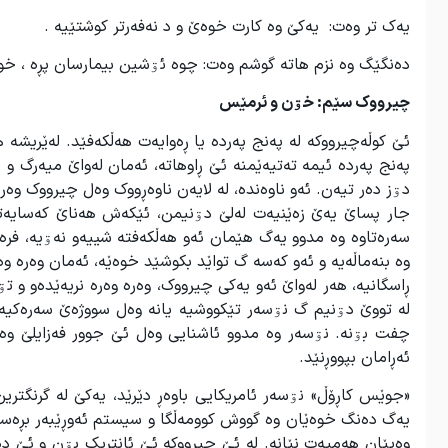
یەک تر وەت: یەکێ وه کارت خوەێ و د نەفەرتر کوشتێیه .
دەنگێگ وه نزم هاته گوشم وەت: چوه ئۊشین بیمارسان پڕه ، خود
چیرووک سێم: خۊن و ئرمێس
ئێ کوڵەچیرووکە لە پەنج پەردە یا ڕەوایەت هەڵکەفێد. لەێریش
پەنج پەردە ئیمە تەتیەێمنە ئێ ڕاوهاتە، ئەمان لەواێ میەرگ و
دۊز دەر تیەن. ئەو ناوەندە، لە لایەن ناوەڕووک وەل چیرووک وەر
جار پساێ یەێ زەێنیەت لەلێ دۊنیمن، ئێکەش هەناێ کەسایەتی
سەرەتاوە وە مدوو یەگ هێمان ئەو هەڵکەفتە شییەو نەۊیە، فرە
وە بنەماڵەیە و ئەو کەسە گ تواێد بکوشێد خوەێە، ئەمان وەرە وەر
ڕاسگانیە، هەر لەواێ ئەو یەکی چیرووک، وەرە وەرە نریەێدەو و تۊ
لە تووێ دۊنیم گ نۊسەر تێکووشیە یانە وەل سووژەێ سەرەکیە
چفت بۊنە. نۊسەر وە مدوو ئاشنایی وەل ئێ جوور فەزایلێ وە 
ئەڕامان بپووڕنێد.
«جوێس کاڕۆڵ» نۊسەر ئامریکایی باوەڕ دێرێد، یەکێ لە گرنگت
یەگ دەنگ خوەێان وە گووش کوومەڵگا و سیستم ئەوڕێبەر بڕەسنن
وەپێان هەمیەت نێانە. لە ئێ چیرووکە ئێ ئانتریک بۊن و ئێ دە