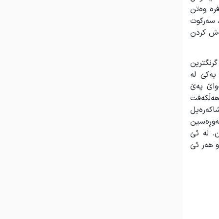
رە وەتن
، سەرکوت
ەش کردن
گرنگترین
یەکێ لە
واێ یەێ
 هەڵکەفت
شاکەرەیل
ئەوڕەسین
. لە ئێ
و هەر ئێ