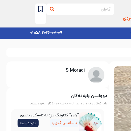
ردی
2026-08-09 01:58
S.Moradi
دووایین بابەتەکان
بابەتەکانی ئەم دواییە لەم بەشەوە بۆتان بەردەستە.
“هۊر” کتاوێگ تازە لە ئەشکان ناسری
ناساندنی کتێب
بەردەوامە