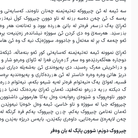
سە ئیمە لە ئێ چیرووکە تەتیەێمنە چەنان ناوەند، کەسایەتی و 
یەسە گ ئێ چەن دەسە بۊنە لە ناو دوون چیرووک کوڵ نیەتۊەن
ئەڕاێ یەگ نۊسەر فرەتر لە بانێ هۊردە بوود و تەنانەت هەر وە
بنۊسێد. هەرسەێ وە دی کردن ئێ سووژە نیشاندەر زەێنیەت پڕها
ئەو چەمە گ پڕ لە مەتەڵ و جادووە، سووژەێگ نیە گ وە ئێ هاسا
ئەڕاێ نموونە ئیمە تەتیەێمنە کەسایەتی کوڕ ئەو بنەماڵە، ئێکە
دوجارە هەڵگەردێدەو وە سەر گۊەڕیان فەزا لە ئاوای وەرەو شار و 
و دۊاخریش مەرگ ڕەسێد، دی پەیوەندی ئێ بەشەیلە دیاری نییە 
دریژ هاتێ وەرە وەرە خاستر لە ئێ هۊردەکاری و پەیوەندیە بڕە
قسیە، لەواێ یەگ «نیەتوام فرەتر لەیە شیەو بکەم، نیەتوام دۊر
گ دیکتە بۊیە دۊرەو نەکەفێد، ئەمان ئەڕاێ بەردەنگ تەنیا دۊز
جوور ناوەڕووک و شێوەی ڕەوایەت وەل یەکا هارموونی داشتوون
چیرووکە جیا لە سووژە و ناو خاسێ، ئیمە وەل خوەێا نیەوێدن و
ئەمان نەنامێ چیرووک یەکم، چۊن چیرووک یەکم فرە گرنگە لە
چەن لاپەڕەێ سەرەتایی، داوەری بکەێدن، بایەس دریژە بەێدن وە 
چیرووک دوێم: شوون پاێگ لە بان وەفر