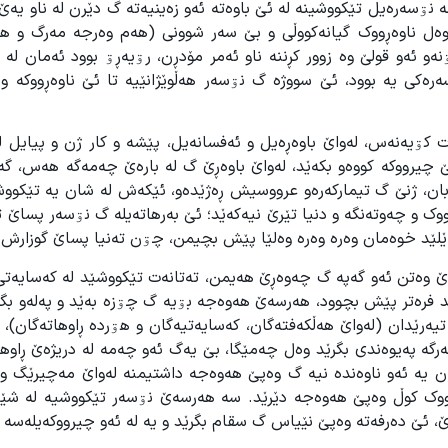
 نۊسەرەیل تێکووشینە لە ئێ باوەتە ئەو زەینیەتە گ دێرن لە ناو یە
ەل ناوەڕووک گیانەکووڵی و بێ سەر شوونی (هەم وەرجە مەرگ و ه
 ئەو قولێ وە زوور کڕننە ناو ئەمر مۆدڕن، رۊیەڕۊ بوود ئەمان لە 
کی یە بوود، ئێ سووژە گ نۊسەر هەڵوێژانێیە تا ئێ ناوەڕووکە وەلێ
کۊیەنەس، لەواێ باوەڕەیل و ئەفسانەیل، پێشە و کار ژن و پیایل لە
ئێ چیرووکە کووەو بکەێد، لەواێ باوەڕێ گ لە بارەێ چەمەگە هەس، گ
بان، ژنێ گ تیمارکەرەو عرووسیش ڕەژێدەو، ئێکەش لە شان یە تێکووش
ووک و چەوتەنگە و دنیا تێرێ نیەکەێد؛ ئێ بەرهاتەیلە گ نۊسەر پساێ 
ێلێد خوەمان وەرە وەرە وەلێا پێش بچیمن، چۊن تەنیا پساێ گوزارش 
ێ وەتن ئەو گەپە گ چەوەڕێ هەیمن، تەتانەت تێکووشێد لە کەسایەتی
 فرەتر پێش بچوود، هەرسەێ هەوەجە بۊیە گ چۊزە بەێد و پەلەو بگ
تیەرێدان (لەواێ هەڵکەفتەگان، کەسایەتیەگان و هۊردە ڕاوهاتەگان)، 
رگە پەیوەندی بگرێد وەل چەمێگا، بێ یەگ ئەو چەمە لە دریژەێ ڕاوه
مان یە ئەو ناوەندە نیە گ وەپێ هەوەجە داشتیمنە لەواێ مەچیرێگ و
چیرووک کوڵ وەپێ هەوەجە دێرێد. سە هەرسەێ نۊسەر تێکووشیە لە شێو
، ئێ دەرفەتە وەپێ نێیاس گ سقام بگرێد و یە لە ئەو چیرووکەیلەسە