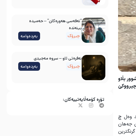
“نەفەسی هەورەکان” – حەمیدە
بینەندە
چیرۆک
بەردەوامە
نه‌فره‌تی ئاو – سروه‌ مه‌جیدی
چیرۆک
بەردەوامە
ور بڵاو
چیرووکێ
تۆڕە کۆمەڵایەتییەکان:
د وەل چ
ن جەهان
رنگترین