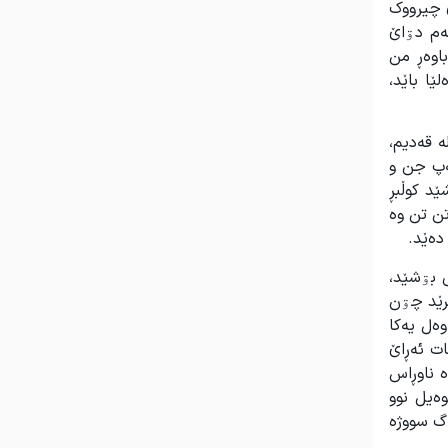
ێ چیرووک
ەم دۊاێ
باوەڕ من
ا باێد،
 قەدیم،
ەپ جن و
ێد کوڵبڕ
تن تن وە
دەێد.
 بۊشێد،
رێد چۊن
وەل یەکا
ات ئەڕاێ
ە ناوڕاس
ەیل نوو
 گ سووژە