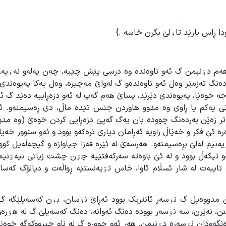
ا ڕاس بارێد تاۊلێ بگرن خاسه .}
ە هەم دۊنیمن گ ئەو ناوەندە وە درسی پێش چێیە، چەن پەلەو نەۊیە،
 دەنگ تەزمێر وەل ئەو ناوەندەو گ لەواێ مەچیرە، وەل یەکا پەیوەند
جە خوەێا، پەیوەندی دێرێد، پساێ هەم گەپ لە ئەو دزەڕاییە دەێد گ ئ
 یەکم یا ڕاوی وە مدوو هاوردن جنس تێدە ماڵ، دی ڕەسیمنەو. ئە
تر زەێن بەردەنگ چوودە بان یەگ گەپێ دزەڕایی کردن خوەێ (وە مدوو
ە ئێ فکر و خەێاڵ راویە ئەڕامان دیاری ترەکەو بوود و ئەو سنوور خەیا
یەنیم لەلێ بڕەسیمنەو. هەرسەێ لە ئێرە فەزا جیاوازە و گیچەڵەیل کوو
و تیکەڵ بوود و لە ئێ باوەتە سەرکەفتێیە چۊن چشت زیاتی نیەۊنی
تایبەت لە شار ئسڵام ئاوا، خاس تۊیەنستێە ڕواڵەت و دیالۆگ کەسای
رین مدووەیل گ نۊسەر ئانتریک بوود ئەڕاێ نۊسان، بۊن کەسەیلێگە گ
، نەێرن، سە نۊسەر بوودە دەنگ ئەوانە، دەنگ کەسەیلێ گ لە هۊرەو 
نگەودان نۊسەرە دۊنیمن. هەر ئەو جوورە گ لە ناو چیرووکەگە خوەنی