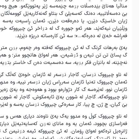
مناڵیا هەناێ بێدەسڵات بۊمه چێمەسه ژێر پەتووێگەو. هیچ وە
بێ دەسەڵاتییە، دەنگ کەسەیلێ گ بن‫ئاو گەنەکاریەێل کوومەڵگا
ژیان خاسێگ دێرن، یا دەرەقەت دێرن، ئەمان ڕاسیەت یەسە لە 
وێڵێیان نیەکەێد، هەر ئەو جوورە گ لە دۊاخر ئێ چیرووکە خوەنیم
فەڕاشه خەێ له دەرەگه…»؛ سە ئێ کارەساتە دریژە دێرێد.
یەێ بەرهات گرنگ گ لە ئێ چیرووکە کەفتە وەر چەوم، بۊن متر 
گ پساێ تن تن تیەن و ئۊشیەن، هەر لەواێ هاتچوو متر؛ و هەر ئێ
نەچێنە، لە بانێان فکر بۊیە، سە دەسمیەت دەن گ خاستر بتۊیەنی
لە ناو چیرووک نۊسان، گاجار نۊسەر لە ئازمان خوەێ کەڵگ گرێ
ئەمان چیرووک تەنیا ئازمان سەرڕاس ژیان نۊسەر نییە، وە مدوو 
ئازمان نوو، لەێرەسە گ کار دژوارەو بوود و هەوەجە وە یەێ زە
ناو چیرووکەگە، گاجار لە شوون یەێ ئایەمکوش، گاجار لە شوون 
بێ گیان، چ ژن، چ پیا، کار سەرەکی چیرووک نۊسان یەسە و لەێ
لە ناو چیرووک کوڵ وە مدوو یەگ یەێ ناوەند دیاری هەس و ساخ
فەزاسازی بچوود، ئەمان یە وە مانای نەۊن کەسایەتیەێل دیاری 
ژانڕەیل ترەکەو لەواێ ڕۆمان. لە ئێ چیرووکە ئیمە دۊنیمن گ 
بوود تا ئاستێگ کەسایەتیەگانیش ئەڕامان وە نمایش بنەێدن