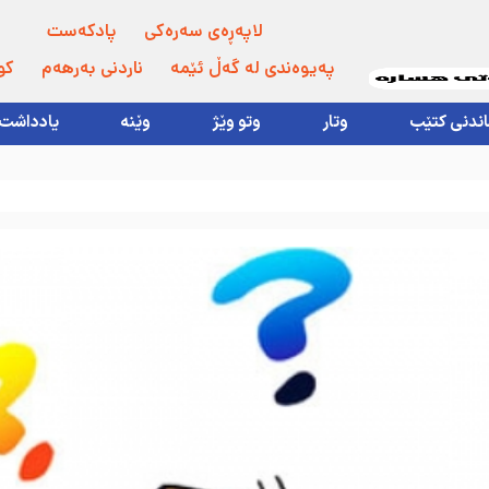
لاپەڕەی سەرەکی
پادکەست
پەیوەندی لە گەڵ ئێمە
ناردنی بەرهەم
کو
اندنی کتێب
وتار
وتو وێژ
وێنە
یادداشت