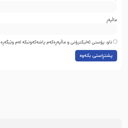
ماڵپه‌ڕ
ناو، پۆستی ئەلیکترۆنی و ماڵپەڕەکەم پاشەکەوتبکە لەم وێبگەڕە