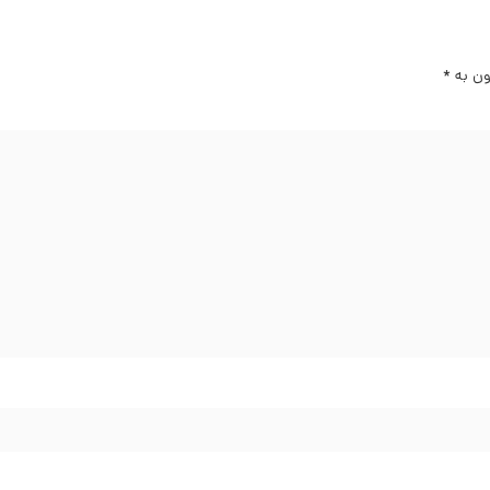
ون بە
*