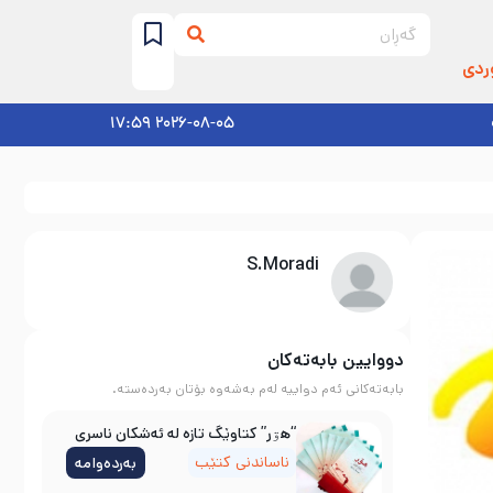
ردی
2026-08-05 17:59
S.Moradi
دووایین بابەتەکان
بابەتەکانی ئەم دواییە لەم بەشەوە بۆتان بەردەستە.
“هۊر” کتاوێگ تازە لە ئەشکان ناسری
ناساندنی کتێب
بەردەوامە