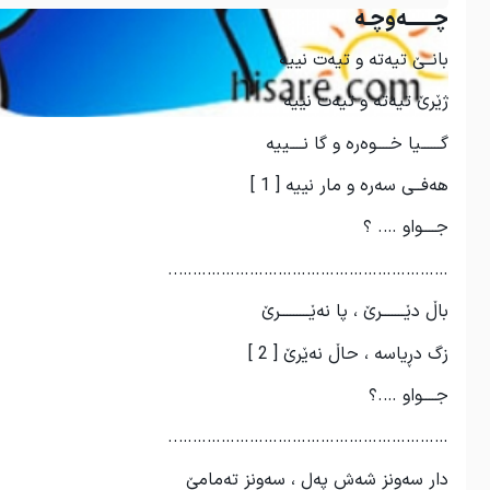
چــــــەوچـە
بانــێ تیەتە و تیەت نییە
ژێرێ تیەتە و تیەت نییە
گــــــیا خــــوەرە و گا نــــییە
هەفــی سەرە و مار نییە [ 1 ]
جــــواو …. ؟
…………………………………………………..
باڵ دێـــــــرێ ، پا نەێـــــــــرێ
زگ دڕیاسە ، حاڵ نەێرێ [ 2 ]
جــــواو ….؟
…………………………………………………..
دار سەونز شەش پەل ، سەونز تەمامێ