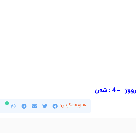
هاوبەشکردن: