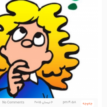
4:58 pm
6 نیسان 2015
No Comments
چەوچە