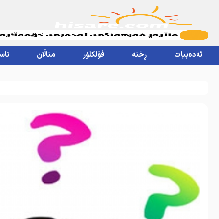
ئەدەبیات
ڕخنە
فۆلکلۆر
مناڵان
ناس