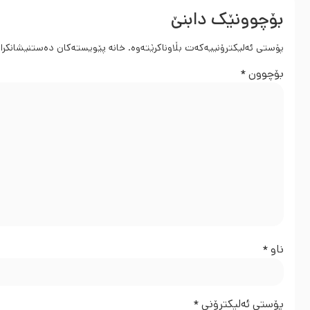
بۆچوونێک دابنێ
پۆستی ئەلیکترۆنییەکەت بڵاوناکرێتەوە.
خانە پێویستەکان دەستنیشانکرا
بۆچوون
*
ناو
*
پۆستی ئەلیکترۆنی
*