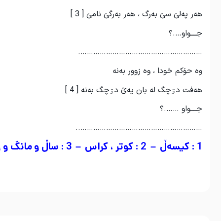
هەر پەلێ سێ بەرگ ، هەر بەرگێ نامێ [ 3 ]
جــــواو….؟
………………………………………………….
وە حۆکم خودا ، وە زوور بەنە
هەفت دۊچگ لە بان یەێ دۊچگ بەنە [ 4 ]
جــــواو …….؟
…………………………………………………..
1 : کیسەڵ – 2 : کوتر ، کراس – 3 : ساڵ و مانگ و رووژ – 4 : شەن