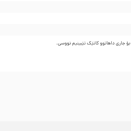
 بۆ جاری داهاتوو کاتێک تێبینیم نووسی.