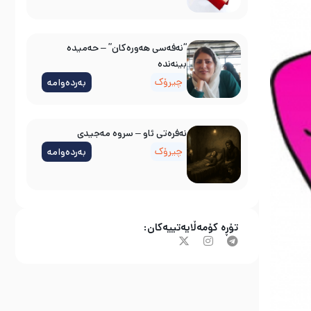
“نەفەسی هەورەکان” – حەمیدە
بینەندە
چیرۆک
بەردەوامە
نه‌فره‌تی ئاو – سروه‌ مه‌جیدی
چیرۆک
بەردەوامە
تۆڕە کۆمەڵایەتییەکان: