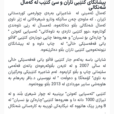
پیشانگای کتێبی تاران و سێ کتێب لە کەماڵ
شەنگالی
کەماڵ ئەمینی لە شاعیرانی بەرەی چوارەمی کوردستانی
ئێران ، کە ماوەی چەن ساڵێکە وتارو شیعرەکانی لە ژێر ناوی
کەماڵ شەنگالی بڵاو دەکاتەوە، ئەمساڵ لە رێی ناوەندی
گوتارەوە ،دوو کتێبی تازەی بە ناوەکانی:” ئەسپایی کەوتن ”
و” چارەکێ بۆ نسیان” و هەروەها چاپی دوبارەی کتێبی “قاڵاو
یانی قەفەسێکی خاڵی” لە چاپ داوە و لە پیشانگای
نێونەتەوەیی کتێبی تاران بڵاو دەکرێنەوە.
شایانی باسە یەکەم جار کتێبی قاڵاو یانی قەفەسێکی خاڵی
لە ساڵی 2007 و لە لایەن بڵاوکەرەوەی یانەی قەڵەمی
سلێمانی چاپ و بڵاو کرایەوە. لەم شاعیرە کتێبێکی وەرگێران
بە ناوی” کۆمەڵگا و دەوڵەت ” لە نووسینی د.باقر پەرهام بە
هاوبەشی سابیر موردادی لە 2013 بڵاو بووەتەوە.
کتێبی “ئەسپایی کەوتن” بریتییە لە چوار شیعری بڵند و لە
تیراژی 1000 دانە دا و هەروەها کتێبی”چارەکێ بۆ نسیان” لە
8 وەرز پێک هاتووە کە نیگایەکی ئوریبە بە کارەساتی شەنگال
.