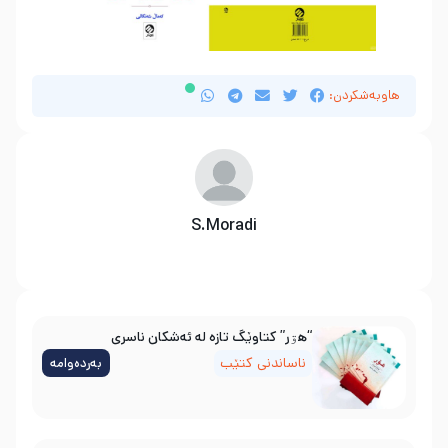
هاوبەشکردن:
S.Moradi
“هۊر” کتاوێگ تازە لە ئەشکان ناسری
ناساندنی کتێب
بەردەوامە