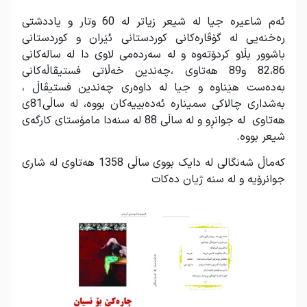
ئەم شاعیرە جیا لە شیعر زیاتر لە 60 وتار و یاددشتی
رەخنەیی لە گۆڤارەکانی کوردستانی ئێران و کوردستانی
باشوور بڵاو کردۆتەوە و لە سەردەمی لاوی دا لە سالەکانی
82،86 و89 هەتاوی ،چەندین خەڵاتی فستیڤاڵەکانی
بەدەست هێناوە و جیا لە داوەری چەندین فستیڤاڵ ،
بەشداری چالاکی سمینارە ئەدەبییەکان بووە، لە ساڵی81ی
هەتاوی لە جوانڕو و لە ساڵی 88 لە سنەدا مامۆستای کارگەی
شیعر بووە.
کەماڵ شەنگالی لە دایک بووی ساڵی 1358 هەتاوی لە شاری
جوانرۆیە و لە سنە ژیان دەکات