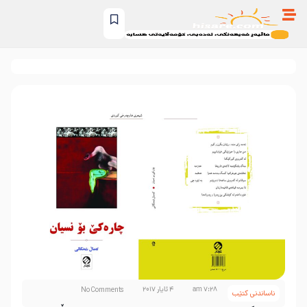
7:28 am
4 ئایار 2017
No Comments
ناساندنی کتێب