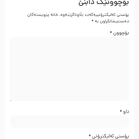
بۆچوونێک دابنێ
پۆستی ئەلیکترۆنییەکەت بڵاوناکرێتەوە.
خانە پێویستەکان
دەستنیشانکراون بە
*
بۆچوون
*
ناو
*
پۆستی ئەلیکترۆنی
*