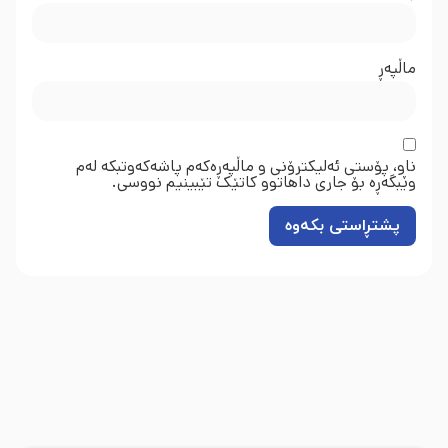
ماڵپه‌ڕ
ناو، پۆستی ئەلیکترۆنی و ماڵپەڕەکەم پاشەکەوتبکە لەم
وێبگەڕە بۆ جاری داهاتوو کاتێک تێبینیم نووسی.