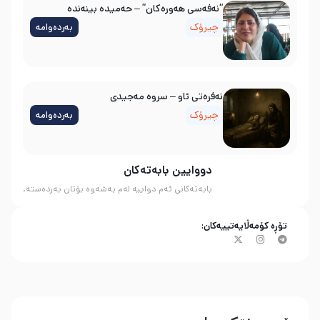
“نەفەسی هەورەکان” – حەمیدە بینەندە
چیرۆک
بەردەوامە
نه‌فره‌تی ئاو – سروه‌ مه‌جیدی
چیرۆک
بەردەوامە
دووایین بابەتەکان
بابەتەکانی ئەم دواییە لەم بەشەوە بۆتان بەردەستە.
تۆڕە کۆمەڵایەتییەکان: