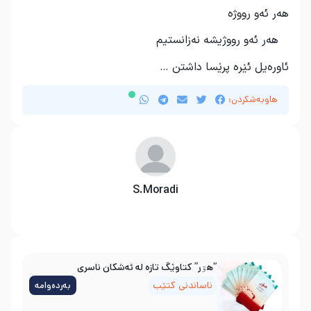
هه‌ر ئه‌و رووژه‌
هه‌ر ئه‌و رووژیشه‌ نه‌زانستیم
ئاوره
یل ئێره
پرێسا داشتن …
هاوبەشکردن:
S.Moradi
“هۊر” کتاوێگ تازە لە ئەشکان ناسری
ناساندنی کتێب
بەردەوامە