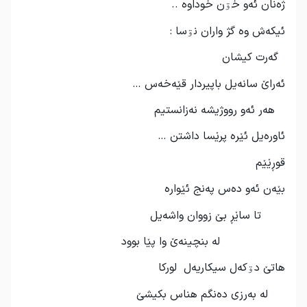
ژه‌نان ئه‌و خۊن خوداوه‌ ..
ئیکه‌ش وه‌ گژ واران نۊسا :
گه‌رت کیشان
ئه‌راێ سانه‌یل باپیردار قێه‌خه‌س …
هه‌ر ئه‌و رووژیشه‌ نه‌زانستیم
ئاوره‌یل ئێره‌ پرێسا داشتن …
قوڕێێم
بێه
ن ئه
و ده
س په
نج ئێواره
تا ساێڕ بێ زووان واشه
یل
له
بنچینه
ێ وا پێا بوود
هاتێ دۊکه
ل سیکاریه
ل لورکا
له
به
رزی ده
نگم هناس بکیشێ