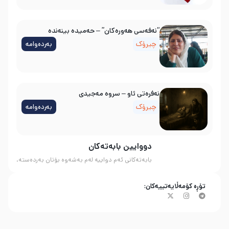
“نەفەسی هەورەکان” – حەمیدە بینەندە
چیرۆک
بەردەوامە
نه‌فره‌تی ئاو – سروه‌ مه‌جیدی
چیرۆک
بەردەوامە
دووایین بابەتەکان
بابەتەکانی ئەم دواییە لەم بەشەوە بۆتان بەردەستە.
تۆڕە کۆمەڵایەتییەکان: