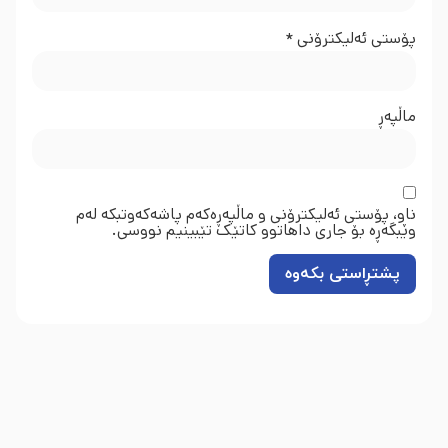
پۆستی ئەلیکترۆنی
*
ماڵپه‌ڕ
ناو، پۆستی ئەلیکترۆنی و ماڵپەڕەکەم پاشەکەوتبکە لەم
وێبگەڕە بۆ جاری داهاتوو کاتێک تێبینیم نووسی.