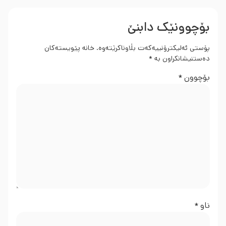
بۆچوونێک دابنێ
پۆستی ئەلیکترۆنییەکەت بڵاوناکرێتەوە.
خانە پێویستەکان
دەستنیشانکراون بە
*
بۆچوون
*
ناو
*