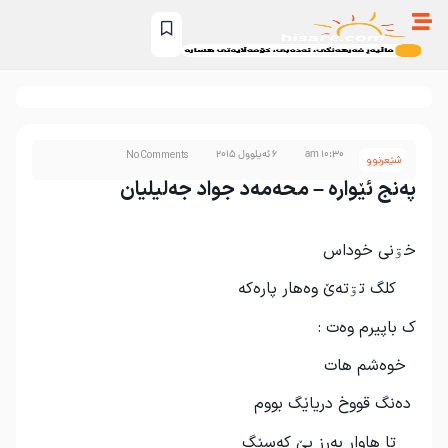
10:30 am
6 ئەیلوول 2015
No Comments
شێعرنوو
په‌نج ئێواره‌ – محەمەد جواد جەلیلیان
خۊنی خوداس
کلگ تۊته‌ێ وه‌هار پاره‌که‌
ک باپیرم وه‌ت :
خوه‌شم هات
ده‌نگ قووخ دریاێگ بووم
تا هاوار به‌رز بێ که‌سێگ