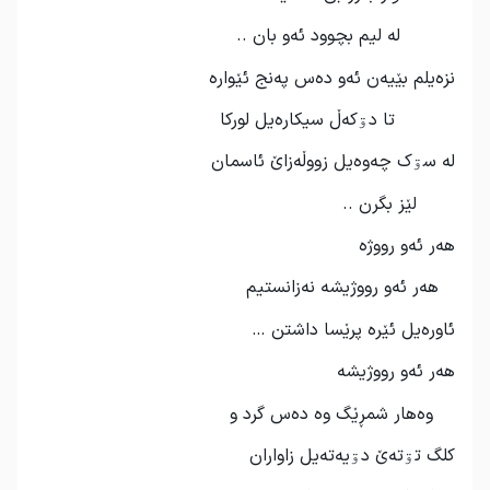
له‌ لیم بچوود ئه‌و بان ..
نزه‌یلم بێیه‌ن ئه‌و ده‌س په‌نج ئێواره‌
تا دۊکه‌ڵ سیکاره‌یل لورکا
له‌ سۊک چه‌وه‌یل زووڵه‌زاێ ئاسمان
لێز بگرن ..
هه‌ر ئه‌و رووژه‌
هه‌ر ئه‌و رووژیشه‌ نه‌زانستیم
ئاوره‌یل ئێره‌ پرێسا داشتن …
هه‌ر ئه‌و رووژیشه‌
وه‌هار شمڕێگ وه‌ ده‌س گرد و
کلگ تۊته‌ێ دۊیه‌ته‌یل زاواران