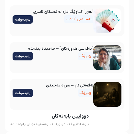
“هۊر” کتاوێگ تازە لە ئەشکان ناسری
ناساندنی کتێب
بەردەوامە
“نەفەسی هەورەکان” – حەمیدە بینەندە
چیرۆک
بەردەوامە
نه‌فره‌تی ئاو – سروه‌ مه‌جیدی
چیرۆک
بەردەوامە
دووایین بابەتەکان
بابەتەکانی ئەم دواییە لەم بەشەوە بۆتان بەردەستە.