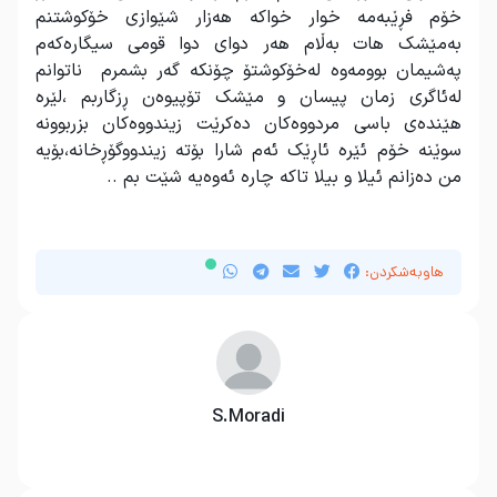
خۆم فڕێبەمە خوار خواکە هەزار شێوازی خۆکوشتنم
بەمێشک هات بەڵام هەر دوای دوا قومی سیگارەکەم
پەشیمان بوومەوە لەخۆکوشتۆ چۆنکە گەر بشمرم ناتوانم
لەئاگری زمان پیسان و مێشک تۆپیوەن ڕزگاربم ،لێرە
هێندەی باسی مردووەکان دەکرێت زیندووەکان بزربوونە
سوێنە خۆم ئێرە ئاڕێک ئەم شارا بۆتە زیندووگۆڕخانە،بۆیە
من دەزانم ئیلا و بیلا تاکە چارە ئەوەیە شێت بم ..
هاوبەشکردن:
S.Moradi