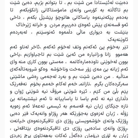
دەبێت لەئێستادا من شێت بم ، تا بتوانم بژیم، دەبێ شێت
بم تاگاڵتە بە کۆرسی وانەی مامۆستاکانی زانکۆبکەم تا
بەدەم پێکەنینەوە یاساکانی هاتوچۆ پێشێڵ بکەم ، داخی
ئەو قسەنەی پێش ئەوەی دەریبڕم مردن و خرانە ژێرخاک
بنێشت بە دیواری ماڵی دڵمەوە ئەنوسێنم ، لەبەردەم
ئاوێنەیەک
تێر بەخۆم پێ ئەکەنم وتف لەخۆم ئەکەم ،ئاخر لەناو ئەم
هەموو زانا و،زانیارە من ئەبێ شێت بم تاجیاوازبم ،یاخی
بوون لەخوێنی ناودەمارەکانمە ، مەستی بوون کاری منە وای
ئەم ژیانە بێ مەی زۆر سەخت وناخۆشە وەکو شروبەتاڵەکەی
مناڵیە . من دەبێ شێت بم و بەرد لەجەمی ڕەشی ماشێنی
سەرکردەکان بگرم ،نازانمـ خەم لەکام خەمم بخۆم نەفەرێک
پێم بڵێ من کێم ، ئێرە شوێنی مرۆڤ نیە شوێنی ژوان و
دڵداری نیە نە ئەم یاسا نا یاساییانە نا ئەم نیشتیمانە بێ
نازە جێگای ژیان نیە قەسەم بە ئیسمی تەعەلا ئەم زەویە
زۆڵە ، ژیان لەزەوی بەجۆرێکە هەر ڕۆژاو وانەیەک فێر دەبی
ڕۆژێک وانەی خۆشەویستی ڕۆژی دی تاقیکردنەوەی خیانەت
،ڕۆژێ وانەی سادەیی ڕۆژی دی تاقیکردنەوەی بێتاقەتی ،
ژیان بە لۆری درۆمان دەگەڵ ئەکات بەهەتاوی پرچ زەردی