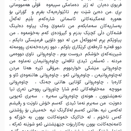
فریوی دەیان لە ژێر دەمامکی سپیەوە قۆڵی هەموومانی
بڕی .من دەبێ شێت بم تائێوارەیەک بفڕم و گۆرانی بۆ
هەورە غەمگینەکانی ئاسمانی شارەکەم بڵێم لەگەڵ
پەساریەکان سەمابکەم من نامەوێ وەک پیاوە دەلینگ
فشەکان دڵی کچێک بدزم و گیرۆدەی کەم بەخۆمەوە ، من
پیاوێکم پڕم لەدووکەڵ من لە دوو دلۆپی فرمێسکی دایکم ،
دوو قەترە ئارەقەی کرێکاری باوکم ، دوو زەردەخەنەی ڕوومەتە
شیرینەکەی خۆشکم دروست بوم ، چاوەڕوانی ناوی دووەمی
مردنە ، ئەسڵەن ئیدی تاقەتی چاوەڕوانیمان نەماوە من
چاوەڕوانی مێشکی خواردووم ،مرۆڤی ئێرە هەتا مردن
لەچاوەڕوانیەن ، چاوەڕوانی ئەو ، چاوەڕوانی هاتنەوەی ئاو و
کارەبا ، چاوەڕوانی کۆتایی هاتنی جەنگ ، چاوەڕوانی
مووچە مەخلوقەکانی ئەم شارا چاوڕوانی ڕووحی تەڕی تیا
نەهێشتوون ، هونەی چاوەڕوانی سەبرە ، سەبری ئەیوبی
دەوێت من سەبرم نەما ئیدی کەسم خۆش ناوێت و ڕقیشم
لەکەس نیە ،هاتنی کەسم لەلاگرنگ نیە خەمیش بۆ ڕۆشتنی
کەس ناخۆم ، لە خاکێک خەونەکانت بوون بە خۆزگە و
ئامەنجەکانت بوون بەئازاربۆت جێهێشتنی ئەو شوێنە ئەرکە ،