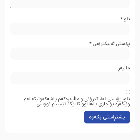
ناو
*
پۆستی ئەلیکترۆنی
*
ماڵپه‌ڕ
ناو، پۆستی ئەلیکترۆنی و ماڵپەڕەکەم پاشەکەوتبکە لەم
وێبگەڕە بۆ جاری داهاتوو کاتێک تێبینیم نووسی.