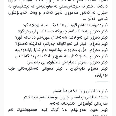
تەنها شتێک لەم نیشتیمانە پیرۆز بێت بەلامەوە گۆڕی
دایکمە ، ئیتر نە خۆشەویستی نە هاوڕێیەتی نە نیشتیمان نە
خێزان نە کەلتور هەمووی لەپێ ئەکەم و وەک خەیاڵۆغڵۆی
شاعیر ئەڵێ …
ئیتردەڕۆم تەمەنم قوربانی عشقێکی مایە پووچە کرد
ئیتر دەڕۆم بە خاک ئەم چیرۆکە خەمناکەم لێ وەربگرێ
ئیتر دەڕۆم کێ ئەو لاشە شەکەتەی غوربەتم دەخانە گۆڕ؟
ئیتر دەڕۆم ، ئیتر کێ ئەو تاوانە جەرگبڕە ئەگرێتە ئەستۆ؟
ئیتر دەڕۆم ، دڵ و دەروونم پوکانەوە لەم شارا بارانەوەییە
ئیتر دەڕۆم ، هیچێکتان بە هیچ زمانێک لێم تێنگەیشتن
ئیتر دەڕۆم ، بەرەو دنیایەکی داخراوی بێ پەنجەرە
ئیتر دەڕۆم دایەگیان ، ئیتر دەواتی ئەستێرەکانی قژت
بوەڕێنی
ــــــــــــــ
ئیتر بەیانیان زوو لەخەوهەڵنەسم
چیدی تاقەتی پیاسە و چوون بۆ سینامەم نییە ئیتر
سەردانی گوڵفرۆش کتێبخانە نەکەم
ئیتر هیـچ هەواڵێکم لەلا گرنگ نیـە هەمووشتێک لام
دووبارەیە