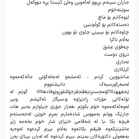
جاران سینەم پڕبوو لەئەوین وەلێ ئێستا پڕە دووکەڵ
سوێنەخۆم
لێوەکانم بۆ ماچ
دەستەکانم بۆ گوڵچنین
چاوەکانم بۆ بیبینی چاوی تۆ بوون
بەڵام ناکرا
چەقۆی عشق
درۆی دۆست
نەداری
کرێکاری
مـاندووین کردم ، ئەمشەو لەبەلەکۆنی ماڵەکەمەوە
لەسەرکورسیەک دانیشتووم
ێحفههتاااکۆمجسنڕنێغڤجقزجۆللنلوڕوێوفادهااااا گوێم لە
نۆتەکانی مۆزات ڕادێراوە و،سیگار ئەکێشم وبیر
لەوەئەکەمەوە خۆم بکوژم ،هەزار جۆری جیاوازم بەبیر هات
جارێک ووتم بەمووس شادەمارم بمڕم خوێن لەجەستەم
فیچە بکا ،یا لە شەقامی خێرای شار خۆم بخەمە ژێر
ماشێنێکەوە فلیقم بکاتەوە بەڵام بیرم کردەوە لەوەیە
بەهەوڵی دکتۆرەکان بمێنم ،بیرم کردەوە کە لەبان بینای بەرز