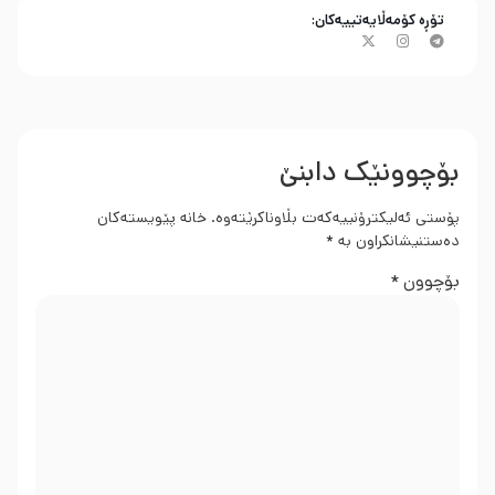
تۆڕە کۆمەڵایەتییەکان:
بۆچوونێک دابنێ
پۆستی ئەلیکترۆنییەکەت بڵاوناکرێتەوە.
خانە پێویستەکان
دەستنیشانکراون بە
*
بۆچوون
*