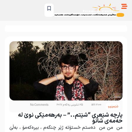
2:00 am
25 تشرینی یەکەم 2017
No Comments
شێعرنوو
پارچە شێعری “شێتم..” – بەرهەمێکی نوێ لە
حەمەی شانۆ
من من من دەستم خستۆتە ژێر چنگەم ، بیرەکەمۆ ، بەڵێ