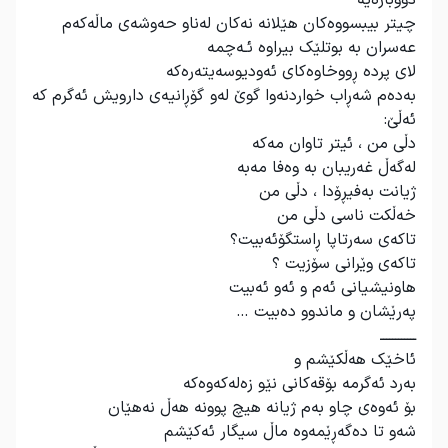
چیتر بیبسووەکان هێلانە نەکان لەناو حەوشەی ماڵەکەم
عەسران بە بوتلێک بیراوە ئـەچمە
لای پردە ڕووخاوەکای ئەودیوسەیتەرەکە
بەدەم شەڕاب خواردنەوا گوێ لەو گۆڕانیەی دارویش ئەگرم کە
ئەڵێ:
دڵی من ، ئیتر تاوان مەکە
لەگەڵ غەریبان بە وەفا مەبە
ژیانت بەفیڕۆدا ، دڵی من
خەڵکت ناسی دڵی من
تاکەی سەرتاپا ڕاستگۆئەبیت؟
تاکەی وێرانی سۆزیت ؟
هاونیشیانی ئەم و ئەو ئەبیت
پەرێشان و ماندوو دەبیت …
ــــــــــــ
ئاخێک هەڵکێشم و
بەرد ئەگرمە بۆقەکانی نێو زەلەکەوەکە
بۆ ئەوەی چاو بەم ژیانە هیچ پوونە هەڵ نەهێان
شەو تا دەگەڕێمەوە ماڵ سیگار ئەکێشم