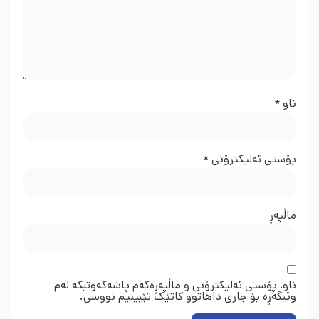
ناو
*
پۆستی ئەلیکترۆنی
*
ماڵپه‌ڕ
ناو، پۆستی ئەلیکترۆنی و ماڵپەڕەکەم پاشەکەوتبکە لەم
وێبگەڕە بۆ جاری داهاتوو کاتێک تێبینیم نووسی.