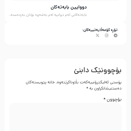
دووایین بابەتەکان
بابەتەکانی ئەم دواییە لەم بەشەوە بۆتان بەردەستە.
تۆڕە کۆمەڵایەتییەکان:
بۆچوونێک دابنێ
پۆستی ئەلیکترۆنییەکەت بڵاوناکرێتەوە.
خانە پێویستەکان
دەستنیشانکراون بە
*
بۆچوون
*