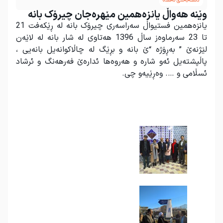
دسته‌به‌ندی نه‌شده
وێنە هەواڵ یانزەهمین مێهرەجان چیرۆک بانە
یانزەهمین فستیواڵ سەراسەری چیرۆک بانە لە ڕێکەفت 21
تا 23 سەرماوەز ساڵ 1396 هەتاوی لە شار بانە لە لاێەن
لێژنەێ ” بەڕۆژە “ێ بانە و بڕێگ لە چاڵاکوانەیل بانەیی ،
پاڵپشتەیل ئەو شارە و هەروەها ئدارەێ فەرهەنگ و ئرشاد
ئسڵامی و …. وەڕێیەو چی.
.
.