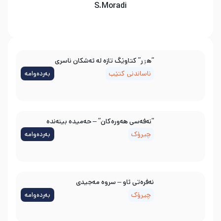
S.Moradi
“هۊر” کتاوێگ تازە لە ئەشکان ناسری
ناساندنی کتێب
بەردەوامە
“نەفەسی هەورەکان” – حەمیدە بینەندە
چیرۆک
بەردەوامە
نه‌فره‌تی ئاو – سروه‌ مه‌جیدی
چیرۆک
بەردەوامە