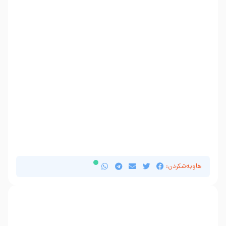
هاوبەشکردن: