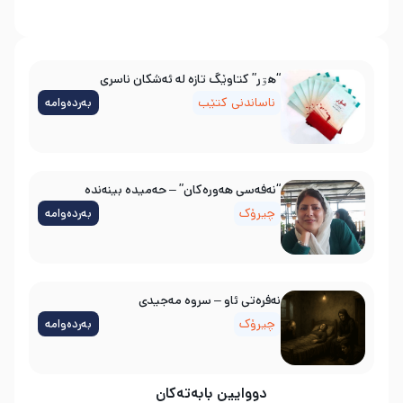
“هۊر” کتاوێگ تازە لە ئەشکان ناسری
ناساندنی کتێب
بەردەوامە
“نەفەسی هەورەکان” – حەمیدە بینەندە
چیرۆک
بەردەوامە
نه‌فره‌تی ئاو – سروه‌ مه‌جیدی
چیرۆک
بەردەوامە
دووایین بابەتەکان