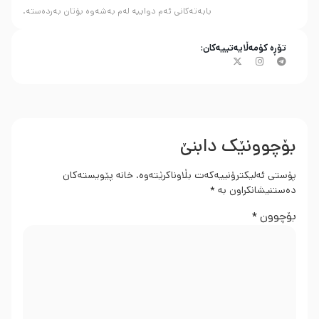
بابەتەکانی ئەم دواییە لەم بەشەوە بۆتان بەردەستە.
تۆڕە کۆمەڵایەتییەکان:
بۆچوونێک دابنێ
پۆستی ئەلیکترۆنییەکەت بڵاوناکرێتەوە.
خانە پێویستەکان
دەستنیشانکراون بە
*
بۆچوون
*