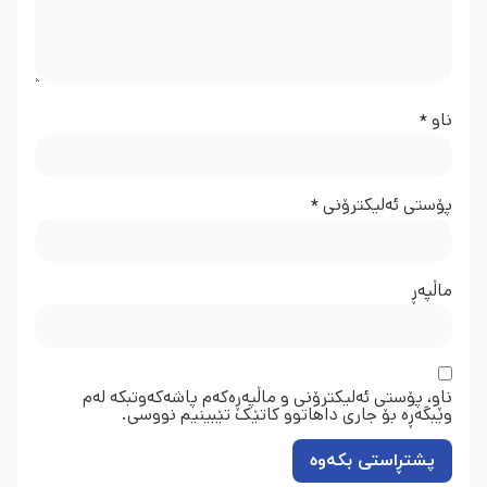
ناو
*
پۆستی ئەلیکترۆنی
*
ماڵپه‌ڕ
ناو، پۆستی ئەلیکترۆنی و ماڵپەڕەکەم پاشەکەوتبکە لەم
وێبگەڕە بۆ جاری داهاتوو کاتێک تێبینیم نووسی.