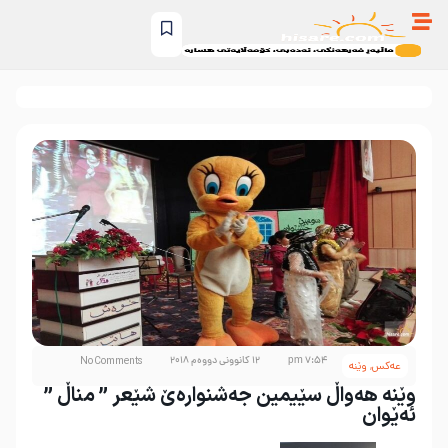
7:54 pm
12 کانوونی دووەم 2018
No Comments
عه‌کس
,
وێنە
وێنە هەواڵ سێیمین جەشنوارەێ شێعر ” مناڵ ”
ئەێوان