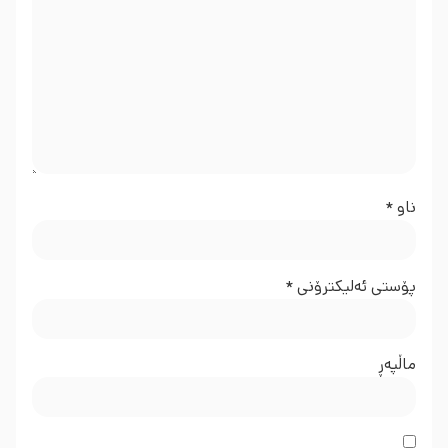
ناو
*
پۆستی ئەلیکترۆنی
*
ماڵپه‌ڕ