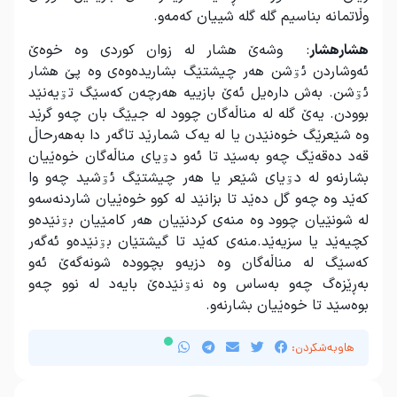
وڵاتمانه بناسیم گله گله شییان که‌مه‌و.
هشارهشار
: وشه
ێ هشار له زوان کوردی وه خوه
ێ
ئه
وشاردن ئۊشن هه
ر چیشتێگ بشاریده
وه
ی وه پێ هشار
ئۊشن. به
ش داره
یل ئه
ێ بازییه هه
رچه
ن که
سێگ تۊیه
نێد
بوودن. یه
ێ گلە له
مناڵه
گان چوود له
جیێگ بان چه
و گرێد
وه شێعرێگ خوەنێدن یا له یه
ک شمارێد تاگەر دا به
هه
رحاڵ
قه
د ده
قه
ێگ چه
و به
سێد تا ئه
و دۊیای مناڵه
گان خوەێیان
بشارنه
و له دۊیای شێعر یا هه
ر چیشتێگ ئۊشید چه
و وا
که
ێد وه چه
و گل ده
ێد تا بزانێد له کوو خوه
ێیان شاردنه
سه
و
له شونێیان چوود وه منه
ی کردنێیان هه
ر کامێیان بۊنێده
و
کچیه
ێد یا سزیه
ێد.منه
ی که
ێد تا گیشتێان بۊنێده
و ئه
گه
ر
که
سێگ له مناڵه
گان وه دزیه
و بچووده شونه
گه
ێ ئه
و
به
ڕێزه
گ چه
و به
ساس وه نه
ۊنێده
ێ بایه
د له نوو چه
و
بوه
سێد تا خوه
ێیان بشارنه
و.
هاوبەشکردن: