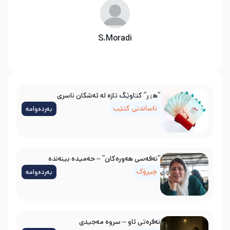
S.Moradi
“هۊر” کتاوێگ تازە لە ئەشکان ناسری
ناساندنی کتێب
بەردەوامە
“نەفەسی هەورەکان” – حەمیدە بینەندە
چیرۆک
بەردەوامە
نه‌فره‌تی ئاو – سروه‌ مه‌جیدی