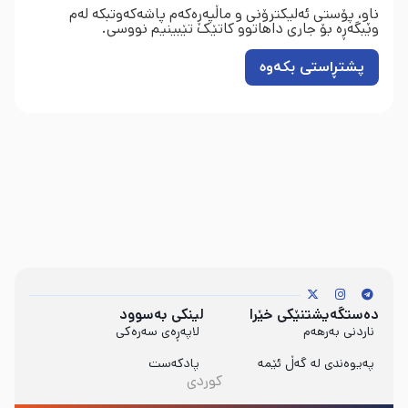
ناو، پۆستی ئەلیکترۆنی و ماڵپەڕەکەم پاشەکەوتبکە لەم
وێبگەڕە بۆ جاری داهاتوو کاتێک تێبینیم نووسی.
دەستگەیشتنێکی خێرا
لینکی بەسوود
ناردنی بەرهەم
لاپەڕەی سەرەکی
پەیوەندی لە گەڵ ئێمە
پادکەست
کوردی