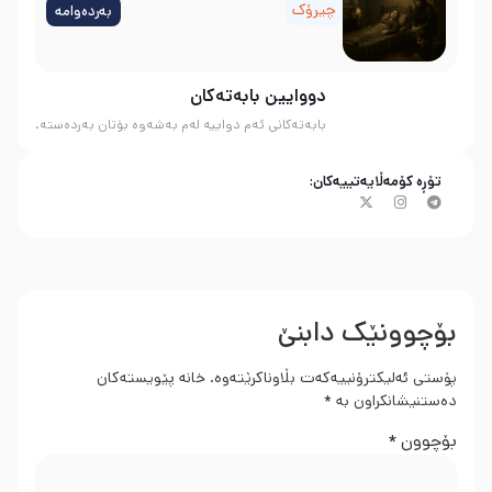
چیرۆک
بەردەوامە
دووایین بابەتەکان
بابەتەکانی ئەم دواییە لەم بەشەوە بۆتان بەردەستە.
تۆڕە کۆمەڵایەتییەکان:
بۆچوونێک دابنێ
پۆستی ئەلیکترۆنییەکەت بڵاوناکرێتەوە.
خانە پێویستەکان
دەستنیشانکراون بە
*
بۆچوون
*