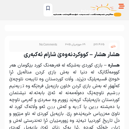
4:25 pm
28 حوزه‌یران 2015
No Comments
بازی
هشار هشار – کووکردنەوەێ شارام ئەکبەری
هسارە
– بازی کوردی به‌شێگه‌ له فه‌رهه‌نگ کورد بێگومان هه‌ر
کوومه‌ڵگاێگ له دنیا له به‌ش بازی کردن مناڵه‌یل ئڕا
خوه‌ێ قسیه‌یلێگ دێرێد. وڵات کوردستان وه تایبه‌ت ناوچه‌ێ
که‌ڵهۆڕ له به‌ش بازی کردن خاون بازیه‌یل فرەێگه وه تۊیه‌نیم
بۊشیم ناوچه‌ێگ ده‌وڵه‌مه‌نه له ئه‌ێ بابه‌ته‌.له‌ نیشتمان
کوردستان بازیه‌یلێگ کریه‌ێد زوورم وه سه‌ردی و گه‌رمی ناوچه‌
یا ده‌یشته بۊین یا کۊیه‌ و که‌ش بۊن ئه‌و وڵاته‌گ کورد له
ناوێ مه‌زریاس خریه‌ێده‌و ڕێ. بازیه‌یل کوردی له ناو مێژوو و
دڵ تاریخ کوردییا تیه‌ێد وه زوورمێیان ئڕا ته‌ندرستی له‌ش و
ژیان خه‌ڵک کورده .ئڕا یه‌گ زێاتر ئه‌ێ بازیه‌یل کوردی